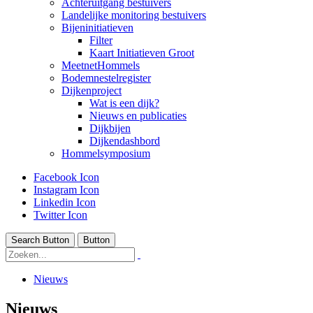
Achteruitgang bestuivers
Landelijke monitoring bestuivers
Bijeninitiatieven
Filter
Kaart Initiatieven Groot
MeetnetHommels
Bodemnestelregister
Dijkenproject
Wat is een dijk?
Nieuws en publicaties
Dijkbijen
Dijkendashbord
Hommelsymposium
Facebook Icon
Instagram Icon
Linkedin Icon
Twitter Icon
Search Button
Button
Nieuws
Nieuws