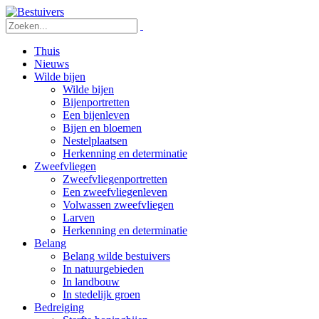
Thuis
Nieuws
Wilde bijen
Wilde bijen
Bijenportretten
Een bijenleven
Bijen en bloemen
Nestelplaatsen
Herkenning en determinatie
Zweefvliegen
Zweefvliegenportretten
Een zweefvliegenleven
Volwassen zweefvliegen
Larven
Herkenning en determinatie
Belang
Belang wilde bestuivers
In natuurgebieden
In landbouw
In stedelijk groen
Bedreiging