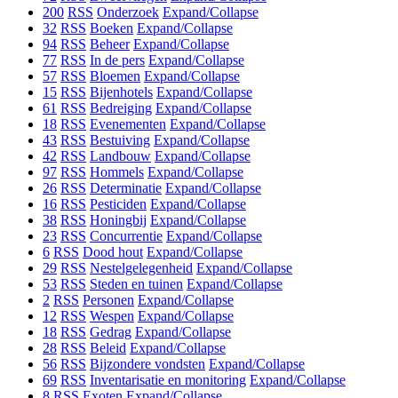
200
RSS
Onderzoek
Expand/Collapse
32
RSS
Boeken
Expand/Collapse
94
RSS
Beheer
Expand/Collapse
77
RSS
In de pers
Expand/Collapse
57
RSS
Bloemen
Expand/Collapse
15
RSS
Bijenhotels
Expand/Collapse
61
RSS
Bedreiging
Expand/Collapse
18
RSS
Evenementen
Expand/Collapse
43
RSS
Bestuiving
Expand/Collapse
42
RSS
Landbouw
Expand/Collapse
97
RSS
Hommels
Expand/Collapse
26
RSS
Determinatie
Expand/Collapse
16
RSS
Pesticiden
Expand/Collapse
38
RSS
Honingbij
Expand/Collapse
23
RSS
Concurrentie
Expand/Collapse
6
RSS
Dood hout
Expand/Collapse
29
RSS
Nestelgelegenheid
Expand/Collapse
53
RSS
Steden en tuinen
Expand/Collapse
2
RSS
Personen
Expand/Collapse
12
RSS
Wespen
Expand/Collapse
18
RSS
Gedrag
Expand/Collapse
28
RSS
Beleid
Expand/Collapse
56
RSS
Bijzondere vondsten
Expand/Collapse
69
RSS
Inventarisatie en monitoring
Expand/Collapse
8
RSS
Exoten
Expand/Collapse