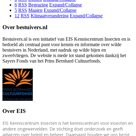
6
RSS
Begrazing
Expand/Collapse
5
RSS
Maaien
Expand/Collapse
12
RSS
Klimaatverandering
Expand/Collapse
Over bestuivers.nl
Bestuivers.nl is een initiatief van EIS Kenniscentrum Insecten en is
bedoeld als centraal punt voor kennis en informatie over wilde
bestuivers in Nederland, met nadruk op wilde bijen en
zweefvliegen. De website is mede tot stand gekomen dankzij het
Sayers Fonds van het Prins Bernhard Cultuurfonds.
Over EIS
EIS Kenniscentrum Insecten is het kenniscentrum voor insecten en
andere ongewervelden. De stichting doet onderzoek en geeft
adviezen over beleid en beheer. Daarnaast houden we ons bezig