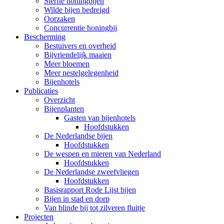
Sterfte honingbijen
Wilde bijen bedreigd
Oorzaken
Concurrentie honingbij
Bescherming
Bestuivers en overheid
Bijvriendelijk maaien
Meer bloemen
Meer nestelgelegenheid
Bijenhotels
Publicaties
Overzicht
Bijenplanten
Gasten van bijenhotels
Hoofdstukken
De Nederlandse bijen
Hoofdstukken
De wespen en mieren van Nederland
Hoofdstukken
De Nederlandse zweefvliegen
Hoofdstukken
Basisrapport Rode Lijst bijen
Bijen in stad en dorp
Van blinde bij tot zilveren fluitje
Projecten