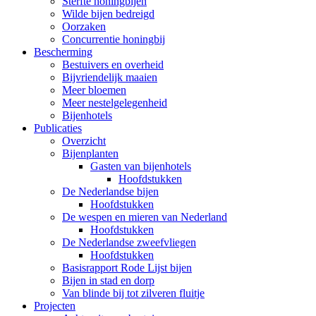
Sterfte honingbijen
Wilde bijen bedreigd
Oorzaken
Concurrentie honingbij
Bescherming
Bestuivers en overheid
Bijvriendelijk maaien
Meer bloemen
Meer nestelgelegenheid
Bijenhotels
Publicaties
Overzicht
Bijenplanten
Gasten van bijenhotels
Hoofdstukken
De Nederlandse bijen
Hoofdstukken
De wespen en mieren van Nederland
Hoofdstukken
De Nederlandse zweefvliegen
Hoofdstukken
Basisrapport Rode Lijst bijen
Bijen in stad en dorp
Van blinde bij tot zilveren fluitje
Projecten