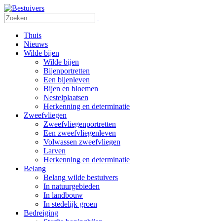
Thuis
Nieuws
Wilde bijen
Wilde bijen
Bijenportretten
Een bijenleven
Bijen en bloemen
Nestelplaatsen
Herkenning en determinatie
Zweefvliegen
Zweefvliegenportretten
Een zweefvliegenleven
Volwassen zweefvliegen
Larven
Herkenning en determinatie
Belang
Belang wilde bestuivers
In natuurgebieden
In landbouw
In stedelijk groen
Bedreiging