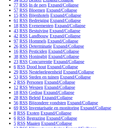
77
RSS
In de pers
Expand/Collapse
57
RSS
Bloemen
Expand/Collapse
15
RSS
Bijenhotels
Expand/Collapse
61
RSS
Bedreiging
Expand/Collapse
18
RSS
Evenementen
Expand/Collapse
43
RSS
Bestuiving
Expand/Collapse
42
RSS
Landbouw
Expand/Collapse
97
RSS
Hommels
Expand/Collapse
26
RSS
Determinatie
Expand/Collapse
16
RSS
Pesticiden
Expand/Collapse
38
RSS
Honingbij
Expand/Collapse
23
RSS
Concurrentie
Expand/Collapse
6
RSS
Dood hout
Expand/Collapse
29
RSS
Nestelgelegenheid
Expand/Collapse
53
RSS
Steden en tuinen
Expand/Collapse
2
RSS
Personen
Expand/Collapse
12
RSS
Wespen
Expand/Collapse
18
RSS
Gedrag
Expand/Collapse
28
RSS
Beleid
Expand/Collapse
56
RSS
Bijzondere vondsten
Expand/Collapse
69
RSS
Inventarisatie en monitoring
Expand/Collapse
8
RSS
Exoten
Expand/Collapse
6
RSS
Begrazing
Expand/Collapse
5
RSS
Maaien
Expand/Collapse