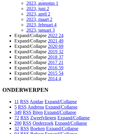
2023, augustus
1
2023, juni
2
2023, april
2
2023, maart
2
2023, februari
4
2023, januari
3
Expand/Collapse
2022
24
Expand/Collapse
2021
49
Expand/Collapse
2020
69
Expand/Collapse
2019
32
Expand/Collapse
2018
37
Expand/Collapse
2017
21
Expand/Collapse
2016
59
Expand/Collapse
2015
54
Expand/Collapse
2014
4
ONDERWERPEN
11
RSS
Apidae
Expand/Collapse
5
RSS
Andrena
Expand/Collapse
349
RSS
Bijen
Expand/Collapse
72
RSS
Zweefvliegen
Expand/Collapse
200
RSS
Onderzoek
Expand/Collapse
32
RSS
Boeken
Expand/Collapse
94
RSS
Beheer
Expand/Collapse