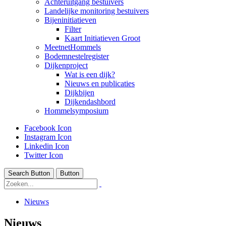
Achteruitgang bestuivers
Landelijke monitoring bestuivers
Bijeninitiatieven
Filter
Kaart Initiatieven Groot
MeetnetHommels
Bodemnestelregister
Dijkenproject
Wat is een dijk?
Nieuws en publicaties
Dijkbijen
Dijkendashbord
Hommelsymposium
Facebook Icon
Instagram Icon
Linkedin Icon
Twitter Icon
Search Button
Button
Nieuws
Nieuws