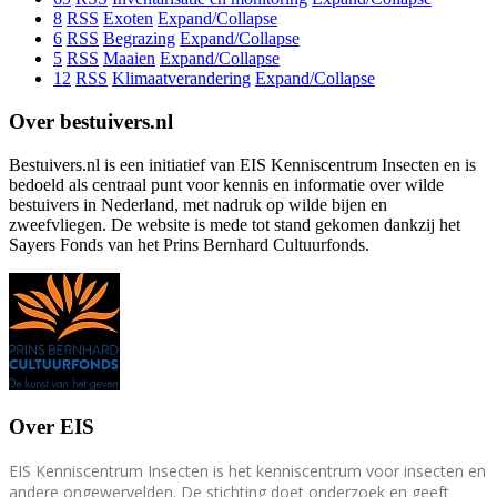
8
RSS
Exoten
Expand/Collapse
6
RSS
Begrazing
Expand/Collapse
5
RSS
Maaien
Expand/Collapse
12
RSS
Klimaatverandering
Expand/Collapse
Over bestuivers.nl
Bestuivers.nl is een initiatief van EIS Kenniscentrum Insecten en is
bedoeld als centraal punt voor kennis en informatie over wilde
bestuivers in Nederland, met nadruk op wilde bijen en
zweefvliegen. De website is mede tot stand gekomen dankzij het
Sayers Fonds van het Prins Bernhard Cultuurfonds.
Over EIS
EIS Kenniscentrum Insecten is het kenniscentrum voor insecten en
andere ongewervelden. De stichting doet onderzoek en geeft