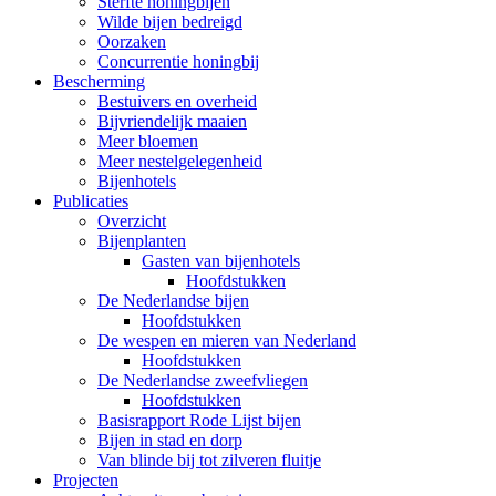
Sterfte honingbijen
Wilde bijen bedreigd
Oorzaken
Concurrentie honingbij
Bescherming
Bestuivers en overheid
Bijvriendelijk maaien
Meer bloemen
Meer nestelgelegenheid
Bijenhotels
Publicaties
Overzicht
Bijenplanten
Gasten van bijenhotels
Hoofdstukken
De Nederlandse bijen
Hoofdstukken
De wespen en mieren van Nederland
Hoofdstukken
De Nederlandse zweefvliegen
Hoofdstukken
Basisrapport Rode Lijst bijen
Bijen in stad en dorp
Van blinde bij tot zilveren fluitje
Projecten