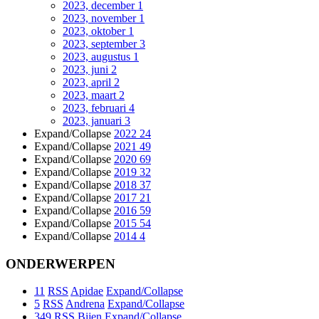
2023, december
1
2023, november
1
2023, oktober
1
2023, september
3
2023, augustus
1
2023, juni
2
2023, april
2
2023, maart
2
2023, februari
4
2023, januari
3
Expand/Collapse
2022
24
Expand/Collapse
2021
49
Expand/Collapse
2020
69
Expand/Collapse
2019
32
Expand/Collapse
2018
37
Expand/Collapse
2017
21
Expand/Collapse
2016
59
Expand/Collapse
2015
54
Expand/Collapse
2014
4
ONDERWERPEN
11
RSS
Apidae
Expand/Collapse
5
RSS
Andrena
Expand/Collapse
349
RSS
Bijen
Expand/Collapse