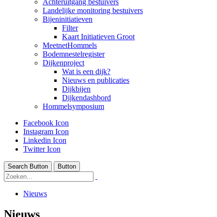
Achteruitgang bestuivers
Landelijke monitoring bestuivers
Bijeninitiatieven
Filter
Kaart Initiatieven Groot
MeetnetHommels
Bodemnestelregister
Dijkenproject
Wat is een dijk?
Nieuws en publicaties
Dijkbijen
Dijkendashbord
Hommelsymposium
Facebook Icon
Instagram Icon
Linkedin Icon
Twitter Icon
Search Button
Button
Nieuws
Nieuws