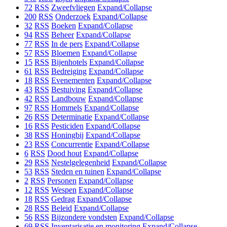
72
RSS
Zweefvliegen
Expand/Collapse
200
RSS
Onderzoek
Expand/Collapse
32
RSS
Boeken
Expand/Collapse
94
RSS
Beheer
Expand/Collapse
77
RSS
In de pers
Expand/Collapse
57
RSS
Bloemen
Expand/Collapse
15
RSS
Bijenhotels
Expand/Collapse
61
RSS
Bedreiging
Expand/Collapse
18
RSS
Evenementen
Expand/Collapse
43
RSS
Bestuiving
Expand/Collapse
42
RSS
Landbouw
Expand/Collapse
97
RSS
Hommels
Expand/Collapse
26
RSS
Determinatie
Expand/Collapse
16
RSS
Pesticiden
Expand/Collapse
38
RSS
Honingbij
Expand/Collapse
23
RSS
Concurrentie
Expand/Collapse
6
RSS
Dood hout
Expand/Collapse
29
RSS
Nestelgelegenheid
Expand/Collapse
53
RSS
Steden en tuinen
Expand/Collapse
2
RSS
Personen
Expand/Collapse
12
RSS
Wespen
Expand/Collapse
18
RSS
Gedrag
Expand/Collapse
28
RSS
Beleid
Expand/Collapse
56
RSS
Bijzondere vondsten
Expand/Collapse
69
RSS
Inventarisatie en monitoring
Expand/Collapse