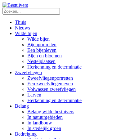
Thuis
Nieuws
Wilde bijen
Wilde bijen
Bijenportretten
Een bijenleven
Bijen en bloemen
Nestelplaatsen
Herkenning en determinatie
Zweefvliegen
Zweefvliegenportretten
Een zweefvliegenleven
Volwassen zweefvliegen
Larven
Herkenning en determinatie
Belang
Belang wilde bestuivers
In natuurgebieden
In landbouw
In stedelijk groen
Bedreiging