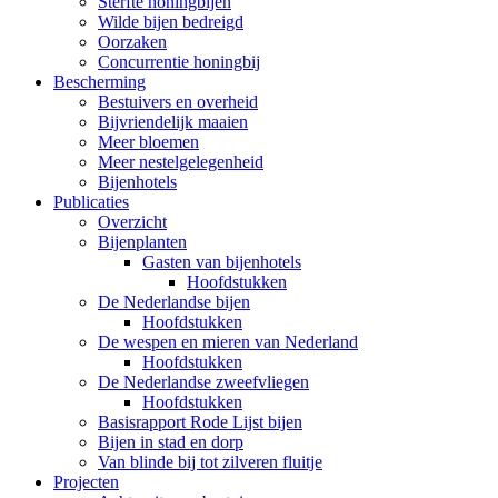
Sterfte honingbijen
Wilde bijen bedreigd
Oorzaken
Concurrentie honingbij
Bescherming
Bestuivers en overheid
Bijvriendelijk maaien
Meer bloemen
Meer nestelgelegenheid
Bijenhotels
Publicaties
Overzicht
Bijenplanten
Gasten van bijenhotels
Hoofdstukken
De Nederlandse bijen
Hoofdstukken
De wespen en mieren van Nederland
Hoofdstukken
De Nederlandse zweefvliegen
Hoofdstukken
Basisrapport Rode Lijst bijen
Bijen in stad en dorp
Van blinde bij tot zilveren fluitje
Projecten