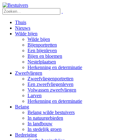
Thuis
Nieuws
Wilde bijen
Wilde bijen
Bijenportretten
Een bijenleven
Bijen en bloemen
Nestelplaatsen
Herkenning en determinatie
Zweefvliegen
Zweefvliegenportretten
Een zweefvliegenleven
Volwassen zweefvliegen
Larven
Herkenning en determinatie
Belang
Belang wilde bestuivers
In natuurgebieden
In landbouw
In stedelijk groen
Bedreiging