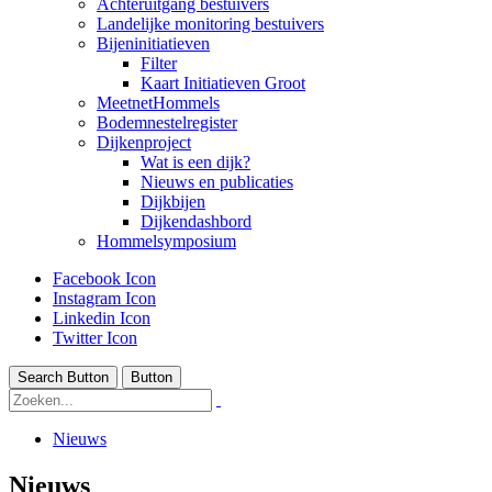
Achteruitgang bestuivers
Landelijke monitoring bestuivers
Bijeninitiatieven
Filter
Kaart Initiatieven Groot
MeetnetHommels
Bodemnestelregister
Dijkenproject
Wat is een dijk?
Nieuws en publicaties
Dijkbijen
Dijkendashbord
Hommelsymposium
Facebook Icon
Instagram Icon
Linkedin Icon
Twitter Icon
Search Button
Button
Nieuws
Nieuws