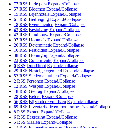
77
RSS
In de pers
Expand/Collapse
57
RSS
Bloemen
Expand/Collapse
15
RSS
Bijenhotels
Expand/Collapse
61
RSS
Bedreiging
Expand/Collapse
18
RSS
Evenementen
Expand/Collapse
43
RSS
Bestuiving
Expand/Collapse
42
RSS
Landbouw
Expand/Collapse
97
RSS
Hommels
Expand/Collapse
26
RSS
Determinatie
Expand/Collapse
16
RSS
Pesticiden
Expand/Collapse
38
RSS
Honingbij
Expand/Collapse
23
RSS
Concurrentie
Expand/Collapse
6
RSS
Dood hout
Expand/Collapse
29
RSS
Nestelgelegenheid
Expand/Collapse
53
RSS
Steden en tuinen
Expand/Collapse
2
RSS
Personen
Expand/Collapse
12
RSS
Wespen
Expand/Collapse
18
RSS
Gedrag
Expand/Collapse
28
RSS
Beleid
Expand/Collapse
56
RSS
Bijzondere vondsten
Expand/Collapse
69
RSS
Inventarisatie en monitoring
Expand/Collapse
8
RSS
Exoten
Expand/Collapse
6
RSS
Begrazing
Expand/Collapse
5
RSS
Maaien
Expand/Collapse
12
RSS
Klimaatverandering
Expand/Collapse