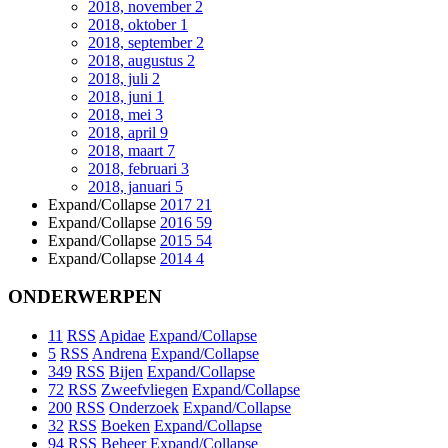
2018, november
2
2018, oktober
1
2018, september
2
2018, augustus
2
2018, juli
2
2018, juni
1
2018, mei
3
2018, april
9
2018, maart
7
2018, februari
3
2018, januari
5
Expand/Collapse
2017
21
Expand/Collapse
2016
59
Expand/Collapse
2015
54
Expand/Collapse
2014
4
ONDERWERPEN
11
RSS
Apidae
Expand/Collapse
5
RSS
Andrena
Expand/Collapse
349
RSS
Bijen
Expand/Collapse
72
RSS
Zweefvliegen
Expand/Collapse
200
RSS
Onderzoek
Expand/Collapse
32
RSS
Boeken
Expand/Collapse
94
RSS
Beheer
Expand/Collapse