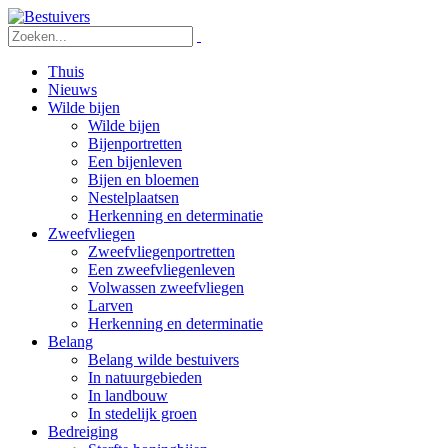
Thuis
Nieuws
Wilde bijen
Wilde bijen
Bijenportretten
Een bijenleven
Bijen en bloemen
Nestelplaatsen
Herkenning en determinatie
Zweefvliegen
Zweefvliegenportretten
Een zweefvliegenleven
Volwassen zweefvliegen
Larven
Herkenning en determinatie
Belang
Belang wilde bestuivers
In natuurgebieden
In landbouw
In stedelijk groen
Bedreiging