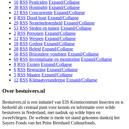
16
RSS
Pesticiden
Expand/Collapse
38
RSS
Honingbij
Expand/Collapse
23
RSS
Concurrentie
Expand/Collapse
6
RSS
Dood hout
Expand/Collapse
29
RSS
Nestelgelegenheid
Expand/Collapse
53
RSS
Steden en tuinen
Expand/Collapse
2
RSS
Personen
Expand/Collapse
12
RSS
Wespen
Expand/Collapse
18
RSS
Gedrag
Expand/Collapse
28
RSS
Beleid
Expand/Collapse
56
RSS
Bijzondere vondsten
Expand/Collapse
69
RSS
Inventarisatie en monitoring
Expand/Collapse
8
RSS
Exoten
Expand/Collapse
6
RSS
Begrazing
Expand/Collapse
5
RSS
Maaien
Expand/Collapse
12
RSS
Klimaatverandering
Expand/Collapse
Over bestuivers.nl
Bestuivers.nl is een initiatief van EIS Kenniscentrum Insecten en is
bedoeld als centraal punt voor kennis en informatie over wilde
bestuivers in Nederland, met nadruk op wilde bijen en
zweefvliegen. De website is mede tot stand gekomen dankzij het
Sayers Fonds van het Prins Bernhard Cultuurfonds.