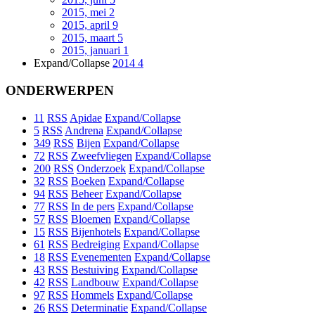
2015, mei
2
2015, april
9
2015, maart
5
2015, januari
1
Expand/Collapse
2014
4
ONDERWERPEN
11
RSS
Apidae
Expand/Collapse
5
RSS
Andrena
Expand/Collapse
349
RSS
Bijen
Expand/Collapse
72
RSS
Zweefvliegen
Expand/Collapse
200
RSS
Onderzoek
Expand/Collapse
32
RSS
Boeken
Expand/Collapse
94
RSS
Beheer
Expand/Collapse
77
RSS
In de pers
Expand/Collapse
57
RSS
Bloemen
Expand/Collapse
15
RSS
Bijenhotels
Expand/Collapse
61
RSS
Bedreiging
Expand/Collapse
18
RSS
Evenementen
Expand/Collapse
43
RSS
Bestuiving
Expand/Collapse
42
RSS
Landbouw
Expand/Collapse
97
RSS
Hommels
Expand/Collapse
26
RSS
Determinatie
Expand/Collapse