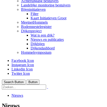
Achteruitgang bestuivers
Landelijke monitoring bestuivers
Bijeninitiatieven
Filter
Kaart Initiatieven Groot
MeetnetHommels
Bodemnestelregister
Dijkenproject
Wat is een dijk?
Nieuws en publicaties
Dijkbijen
Dijkendashbord
Hommelsymposium
Facebook Icon
Instagram Icon
Linkedin Icon
Twitter Icon
Search Button
Button
Nieuws
Nieuws