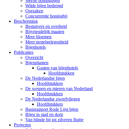
Sterfte honingbijen
Wilde bijen bedreigd
Oorzaken
Concurrentie honingbij
Bescherming
Bestuivers en overheid
Bijvriendelijk maaien
Meer bloemen
Meer nestelgelegenheid
Bijenhotels
Publicaties
Overzicht
Bijenplanten
Gasten van bijenhotels
Hoofdstukken
De Nederlandse bijen
Hoofdstukken
De wespen en mieren van Nederland
Hoofdstukken
De Nederlandse zweefvliegen
Hoofdstukken
Basisrapport Rode Lijst bijen
Bijen in stad en dorp
Van blinde bij tot zilveren fluitje
Projecten