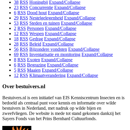
38
RSS
Honingbij
Expand/Collapse
23
RSS
Concurrentie
Expand/Collapse
6
RSS
Dood hout
Expand/Collapse
29
RSS
Nestelgelegenheid
Expand/Collapse
53
RSS
Steden en tuinen
Expand/Collapse
2
RSS
Personen
Expand/Collapse
12
RSS
Wespen
Expand/Collapse
18
RSS
Gedrag
Expand/Collapse
28
RSS
Beleid
Expand/Collapse
56
RSS
Bijzondere vondsten
Expand/Collapse
69
RSS
Inventarisatie en monitoring
Expand/Collapse
8
RSS
Exoten
Expand/Collapse
6
RSS
Begrazing
Expand/Collapse
5
RSS
Maaien
Expand/Collapse
12
RSS
Klimaatverandering
Expand/Collapse
Over bestuivers.nl
Bestuivers.nl is een initiatief van EIS Kenniscentrum Insecten en is
bedoeld als centraal punt voor kennis en informatie over wilde
bestuivers in Nederland, met nadruk op wilde bijen en
zweefvliegen. De website is mede tot stand gekomen dankzij het
Sayers Fonds van het Prins Bernhard Cultuurfonds.