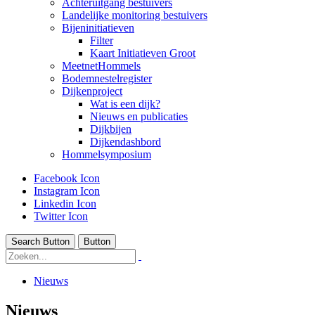
Achteruitgang bestuivers
Landelijke monitoring bestuivers
Bijeninitiatieven
Filter
Kaart Initiatieven Groot
MeetnetHommels
Bodemnestelregister
Dijkenproject
Wat is een dijk?
Nieuws en publicaties
Dijkbijen
Dijkendashbord
Hommelsymposium
Facebook Icon
Instagram Icon
Linkedin Icon
Twitter Icon
Search Button
Button
Nieuws
Nieuws