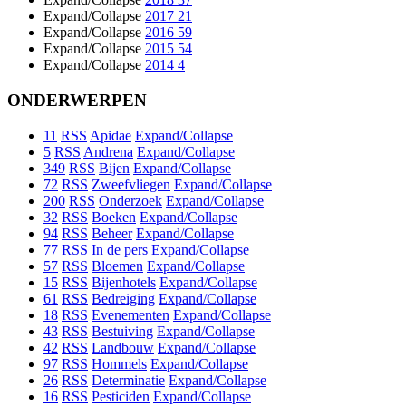
Expand/Collapse
2017
21
Expand/Collapse
2016
59
Expand/Collapse
2015
54
Expand/Collapse
2014
4
ONDERWERPEN
11
RSS
Apidae
Expand/Collapse
5
RSS
Andrena
Expand/Collapse
349
RSS
Bijen
Expand/Collapse
72
RSS
Zweefvliegen
Expand/Collapse
200
RSS
Onderzoek
Expand/Collapse
32
RSS
Boeken
Expand/Collapse
94
RSS
Beheer
Expand/Collapse
77
RSS
In de pers
Expand/Collapse
57
RSS
Bloemen
Expand/Collapse
15
RSS
Bijenhotels
Expand/Collapse
61
RSS
Bedreiging
Expand/Collapse
18
RSS
Evenementen
Expand/Collapse
43
RSS
Bestuiving
Expand/Collapse
42
RSS
Landbouw
Expand/Collapse
97
RSS
Hommels
Expand/Collapse
26
RSS
Determinatie
Expand/Collapse
16
RSS
Pesticiden
Expand/Collapse