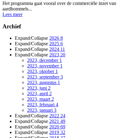
Het programma gaat vooral over de commerciële inzet van
aardhommels...
Lees meer
Archief
Expand/Collapse
2026
8
Expand/Collapse
2025
6
Expand/Collapse
2024
11
Expand/Collapse
2023
20
2023, december
1
2023, november
1
2023, oktober
1
2023, september
3
2023, augustus
1
2023, juni
2
2023, april
2
2023, maart
2
2023, februari
4
2023, januari
3
Expand/Collapse
2022
24
Expand/Collapse
2021
49
Expand/Collapse
2020
69
Expand/Collapse
2019
32
Expand/Collapse
2018
37