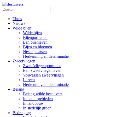
Thuis
Nieuws
Wilde bijen
Wilde bijen
Bijenportretten
Een bijenleven
Bijen en bloemen
Nestelplaatsen
Herkenning en determinatie
Zweefvliegen
Zweefvliegenportretten
Een zweefvliegenleven
Volwassen zweefvliegen
Larven
Herkenning en determinatie
Belang
Belang wilde bestuivers
In natuurgebieden
In landbouw
In stedelijk groen
Bedreiging