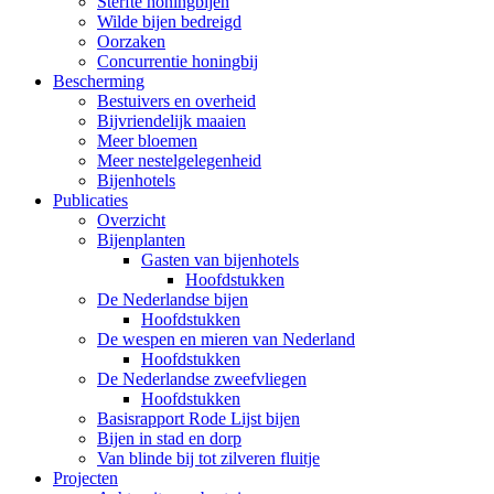
Sterfte honingbijen
Wilde bijen bedreigd
Oorzaken
Concurrentie honingbij
Bescherming
Bestuivers en overheid
Bijvriendelijk maaien
Meer bloemen
Meer nestelgelegenheid
Bijenhotels
Publicaties
Overzicht
Bijenplanten
Gasten van bijenhotels
Hoofdstukken
De Nederlandse bijen
Hoofdstukken
De wespen en mieren van Nederland
Hoofdstukken
De Nederlandse zweefvliegen
Hoofdstukken
Basisrapport Rode Lijst bijen
Bijen in stad en dorp
Van blinde bij tot zilveren fluitje
Projecten