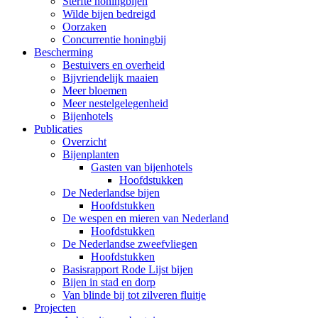
Sterfte honingbijen
Wilde bijen bedreigd
Oorzaken
Concurrentie honingbij
Bescherming
Bestuivers en overheid
Bijvriendelijk maaien
Meer bloemen
Meer nestelgelegenheid
Bijenhotels
Publicaties
Overzicht
Bijenplanten
Gasten van bijenhotels
Hoofdstukken
De Nederlandse bijen
Hoofdstukken
De wespen en mieren van Nederland
Hoofdstukken
De Nederlandse zweefvliegen
Hoofdstukken
Basisrapport Rode Lijst bijen
Bijen in stad en dorp
Van blinde bij tot zilveren fluitje
Projecten