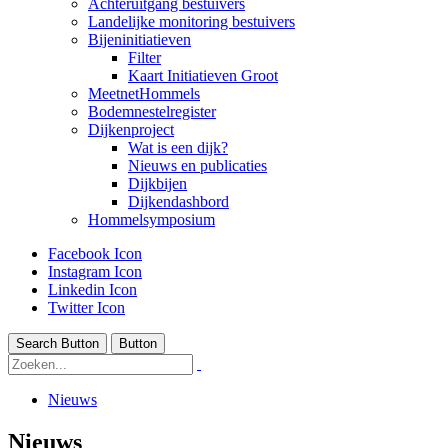
Achteruitgang bestuivers
Landelijke monitoring bestuivers
Bijeninitiatieven
Filter
Kaart Initiatieven Groot
MeetnetHommels
Bodemnestelregister
Dijkenproject
Wat is een dijk?
Nieuws en publicaties
Dijkbijen
Dijkendashbord
Hommelsymposium
Facebook Icon
Instagram Icon
Linkedin Icon
Twitter Icon
Search Button
Button
Nieuws
Nieuws