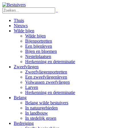
Thuis
Nieuws
Wilde bijen
Wilde bijen
Bijenportretten
Een bijenleven
Bijen en bloemen
Nestelplaatsen
Herkenning en determinatie
Zweefvliegen
Zweefvliegenportretten
Een zweefvliegenleven
Volwassen zweefvliegen
Larven
Herkenning en determinatie
Belang
Belang wilde bestuivers
In natuurgebieden
In landbouw
In stedelijk groen
Bedreiging