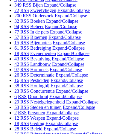
349
RSS
Bijen
Expand/Collapse
72
RSS
Zweefvliegen
Expand/Collapse
200
RSS
Onderzoek
Expand/Collapse
32
RSS
Boeken
Expand/Collapse
94
RSS
Beheer
Expand/Collapse
77
RSS
In de pers
Expand/Collapse
57
RSS
Bloemen
Expand/Collapse
15
RSS
Bijenhotels
Expand/Collapse
61
RSS
Bedreiging
Expand/Collapse
18
RSS
Evenementen
Expand/Collapse
43
RSS
Bestuiving
Expand/Collapse
42
RSS
Landbouw
Expand/Collapse
97
RSS
Hommels
Expand/Collapse
26
RSS
Determinatie
Expand/Collapse
16
RSS
Pesticiden
Expand/Collapse
38
RSS
Honingbij
Expand/Collapse
23
RSS
Concurrentie
Expand/Collapse
6
RSS
Dood hout
Expand/Collapse
29
RSS
Nestelgelegenheid
Expand/Collapse
53
RSS
Steden en tuinen
Expand/Collapse
2
RSS
Personen
Expand/Collapse
12
RSS
Wespen
Expand/Collapse
18
RSS
Gedrag
Expand/Collapse
28
RSS
Beleid
Expand/Collapse