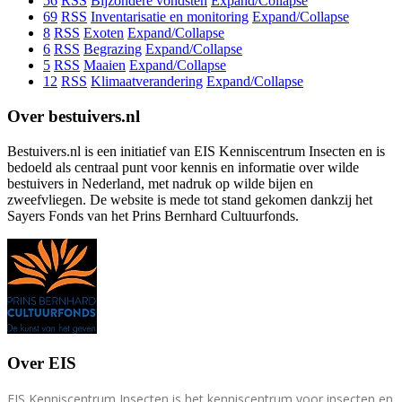
56
RSS
Bijzondere vondsten
Expand/Collapse
69
RSS
Inventarisatie en monitoring
Expand/Collapse
8
RSS
Exoten
Expand/Collapse
6
RSS
Begrazing
Expand/Collapse
5
RSS
Maaien
Expand/Collapse
12
RSS
Klimaatverandering
Expand/Collapse
Over bestuivers.nl
Bestuivers.nl is een initiatief van EIS Kenniscentrum Insecten en is
bedoeld als centraal punt voor kennis en informatie over wilde
bestuivers in Nederland, met nadruk op wilde bijen en
zweefvliegen. De website is mede tot stand gekomen dankzij het
Sayers Fonds van het Prins Bernhard Cultuurfonds.
Over EIS
EIS Kenniscentrum Insecten is het kenniscentrum voor insecten en