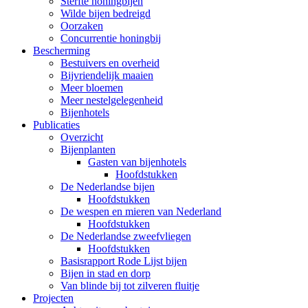
Sterfte honingbijen
Wilde bijen bedreigd
Oorzaken
Concurrentie honingbij
Bescherming
Bestuivers en overheid
Bijvriendelijk maaien
Meer bloemen
Meer nestelgelegenheid
Bijenhotels
Publicaties
Overzicht
Bijenplanten
Gasten van bijenhotels
Hoofdstukken
De Nederlandse bijen
Hoofdstukken
De wespen en mieren van Nederland
Hoofdstukken
De Nederlandse zweefvliegen
Hoofdstukken
Basisrapport Rode Lijst bijen
Bijen in stad en dorp
Van blinde bij tot zilveren fluitje
Projecten