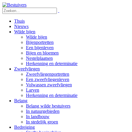
Thuis
Nieuws
Wilde bijen
Wilde bijen
Bijenportretten
Een bijenleven
Bijen en bloemen
Nestelplaatsen
Herkenning en determinatie
Zweefvliegen
Zweefvliegenportretten
Een zweefvliegenleven
Volwassen zweefvliegen
Larven
Herkenning en determinatie
Belang
Belang wilde bestuivers
In natuurgebieden
In landbouw
In stedelijk groen
Bedreiging