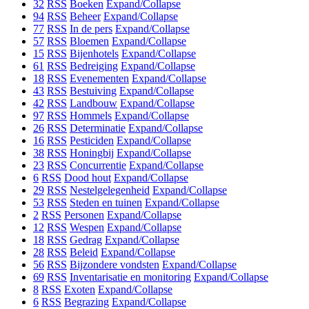
32
RSS
Boeken
Expand/Collapse
94
RSS
Beheer
Expand/Collapse
77
RSS
In de pers
Expand/Collapse
57
RSS
Bloemen
Expand/Collapse
15
RSS
Bijenhotels
Expand/Collapse
61
RSS
Bedreiging
Expand/Collapse
18
RSS
Evenementen
Expand/Collapse
43
RSS
Bestuiving
Expand/Collapse
42
RSS
Landbouw
Expand/Collapse
97
RSS
Hommels
Expand/Collapse
26
RSS
Determinatie
Expand/Collapse
16
RSS
Pesticiden
Expand/Collapse
38
RSS
Honingbij
Expand/Collapse
23
RSS
Concurrentie
Expand/Collapse
6
RSS
Dood hout
Expand/Collapse
29
RSS
Nestelgelegenheid
Expand/Collapse
53
RSS
Steden en tuinen
Expand/Collapse
2
RSS
Personen
Expand/Collapse
12
RSS
Wespen
Expand/Collapse
18
RSS
Gedrag
Expand/Collapse
28
RSS
Beleid
Expand/Collapse
56
RSS
Bijzondere vondsten
Expand/Collapse
69
RSS
Inventarisatie en monitoring
Expand/Collapse
8
RSS
Exoten
Expand/Collapse
6
RSS
Begrazing
Expand/Collapse