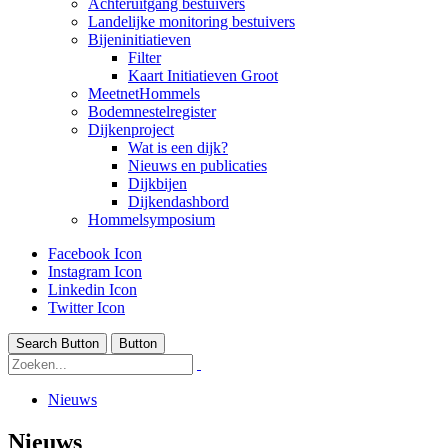
Achteruitgang bestuivers
Landelijke monitoring bestuivers
Bijeninitiatieven
Filter
Kaart Initiatieven Groot
MeetnetHommels
Bodemnestelregister
Dijkenproject
Wat is een dijk?
Nieuws en publicaties
Dijkbijen
Dijkendashbord
Hommelsymposium
Facebook Icon
Instagram Icon
Linkedin Icon
Twitter Icon
Search Button
Button
Nieuws
Nieuws