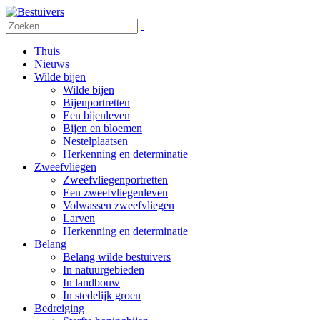
Thuis
Nieuws
Wilde bijen
Wilde bijen
Bijenportretten
Een bijenleven
Bijen en bloemen
Nestelplaatsen
Herkenning en determinatie
Zweefvliegen
Zweefvliegenportretten
Een zweefvliegenleven
Volwassen zweefvliegen
Larven
Herkenning en determinatie
Belang
Belang wilde bestuivers
In natuurgebieden
In landbouw
In stedelijk groen
Bedreiging