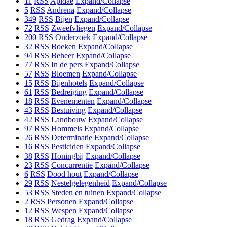
11
RSS
Apidae
Expand/Collapse
5
RSS
Andrena
Expand/Collapse
349
RSS
Bijen
Expand/Collapse
72
RSS
Zweefvliegen
Expand/Collapse
200
RSS
Onderzoek
Expand/Collapse
32
RSS
Boeken
Expand/Collapse
94
RSS
Beheer
Expand/Collapse
77
RSS
In de pers
Expand/Collapse
57
RSS
Bloemen
Expand/Collapse
15
RSS
Bijenhotels
Expand/Collapse
61
RSS
Bedreiging
Expand/Collapse
18
RSS
Evenementen
Expand/Collapse
43
RSS
Bestuiving
Expand/Collapse
42
RSS
Landbouw
Expand/Collapse
97
RSS
Hommels
Expand/Collapse
26
RSS
Determinatie
Expand/Collapse
16
RSS
Pesticiden
Expand/Collapse
38
RSS
Honingbij
Expand/Collapse
23
RSS
Concurrentie
Expand/Collapse
6
RSS
Dood hout
Expand/Collapse
29
RSS
Nestelgelegenheid
Expand/Collapse
53
RSS
Steden en tuinen
Expand/Collapse
2
RSS
Personen
Expand/Collapse
12
RSS
Wespen
Expand/Collapse
18
RSS
Gedrag
Expand/Collapse