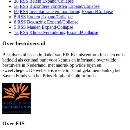
28
RSS
Beleid
Expand/Collapse
56
RSS
Bijzondere vondsten
Expand/Collapse
69
RSS
Inventarisatie en monitoring
Expand/Collapse
8
RSS
Exoten
Expand/Collapse
6
RSS
Begrazing
Expand/Collapse
5
RSS
Maaien
Expand/Collapse
12
RSS
Klimaatverandering
Expand/Collapse
Over bestuivers.nl
Bestuivers.nl is een initiatief van EIS Kenniscentrum Insecten en is
bedoeld als centraal punt voor kennis en informatie over wilde
bestuivers in Nederland, met nadruk op wilde bijen en
zweefvliegen. De website is mede tot stand gekomen dankzij het
Sayers Fonds van het Prins Bernhard Cultuurfonds.
Over EIS