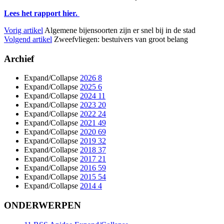
Lees het rapport hier.
Vorig artikel
Algemene bijensoorten zijn er snel bij in de stad
Volgend artikel
Zweefvliegen: bestuivers van groot belang
Archief
Expand/Collapse
2026
8
Expand/Collapse
2025
6
Expand/Collapse
2024
11
Expand/Collapse
2023
20
Expand/Collapse
2022
24
Expand/Collapse
2021
49
Expand/Collapse
2020
69
Expand/Collapse
2019
32
Expand/Collapse
2018
37
Expand/Collapse
2017
21
Expand/Collapse
2016
59
Expand/Collapse
2015
54
Expand/Collapse
2014
4
ONDERWERPEN