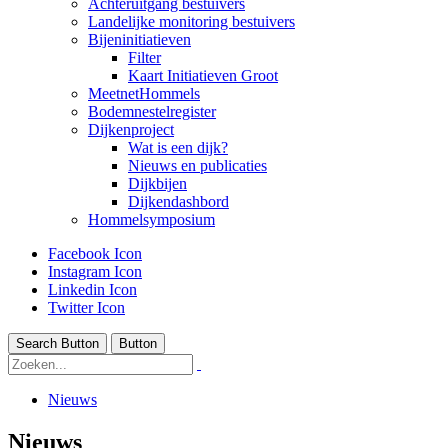
Achteruitgang bestuivers
Landelijke monitoring bestuivers
Bijeninitiatieven
Filter
Kaart Initiatieven Groot
MeetnetHommels
Bodemnestelregister
Dijkenproject
Wat is een dijk?
Nieuws en publicaties
Dijkbijen
Dijkendashbord
Hommelsymposium
Facebook Icon
Instagram Icon
Linkedin Icon
Twitter Icon
Search Button
Button
Nieuws
Nieuws