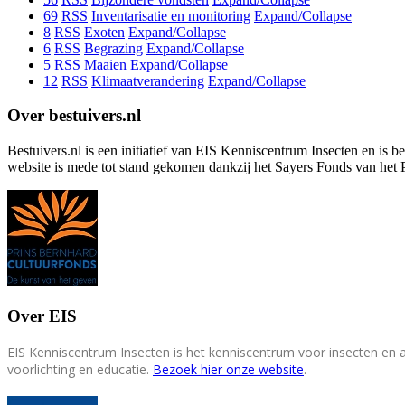
69
RSS
Inventarisatie en monitoring
Expand/Collapse
8
RSS
Exoten
Expand/Collapse
6
RSS
Begrazing
Expand/Collapse
5
RSS
Maaien
Expand/Collapse
12
RSS
Klimaatverandering
Expand/Collapse
Over bestuivers.nl
Bestuivers.nl is een initiatief van EIS Kenniscentrum Insecten en is 
website is mede tot stand gekomen dankzij het Sayers Fonds van het 
Over EIS
EIS Kenniscentrum Insecten is het kenniscentrum voor insecten en
voorlichting en educatie.
Bezoek hier onze website
.