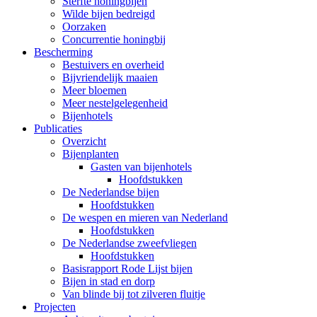
Sterfte honingbijen
Wilde bijen bedreigd
Oorzaken
Concurrentie honingbij
Bescherming
Bestuivers en overheid
Bijvriendelijk maaien
Meer bloemen
Meer nestelgelegenheid
Bijenhotels
Publicaties
Overzicht
Bijenplanten
Gasten van bijenhotels
Hoofdstukken
De Nederlandse bijen
Hoofdstukken
De wespen en mieren van Nederland
Hoofdstukken
De Nederlandse zweefvliegen
Hoofdstukken
Basisrapport Rode Lijst bijen
Bijen in stad en dorp
Van blinde bij tot zilveren fluitje
Projecten