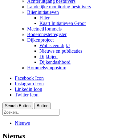
Achteruitgang bestuivers
Landelijke monitoring bestuivers
Bijeninitiatieven
Filter
Kaart Initiatieven Groot
MeetnetHommels
Bodemnestelregister
Dijkenproject
Wat is een dijk?
Nieuws en publicaties
Dijkbijen
Dijkendashbord
Hommelsymposium
Facebook Icon
Instagram Icon
Linkedin Icon
Twitter Icon
Search Button
Button
Nieuws
Nieuws