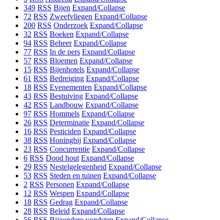
349
RSS
Bijen
Expand/Collapse
72
RSS
Zweefvliegen
Expand/Collapse
200
RSS
Onderzoek
Expand/Collapse
32
RSS
Boeken
Expand/Collapse
94
RSS
Beheer
Expand/Collapse
77
RSS
In de pers
Expand/Collapse
57
RSS
Bloemen
Expand/Collapse
15
RSS
Bijenhotels
Expand/Collapse
61
RSS
Bedreiging
Expand/Collapse
18
RSS
Evenementen
Expand/Collapse
43
RSS
Bestuiving
Expand/Collapse
42
RSS
Landbouw
Expand/Collapse
97
RSS
Hommels
Expand/Collapse
26
RSS
Determinatie
Expand/Collapse
16
RSS
Pesticiden
Expand/Collapse
38
RSS
Honingbij
Expand/Collapse
23
RSS
Concurrentie
Expand/Collapse
6
RSS
Dood hout
Expand/Collapse
29
RSS
Nestelgelegenheid
Expand/Collapse
53
RSS
Steden en tuinen
Expand/Collapse
2
RSS
Personen
Expand/Collapse
12
RSS
Wespen
Expand/Collapse
18
RSS
Gedrag
Expand/Collapse
28
RSS
Beleid
Expand/Collapse
56
RSS
Bijzondere vondsten
Expand/Collapse