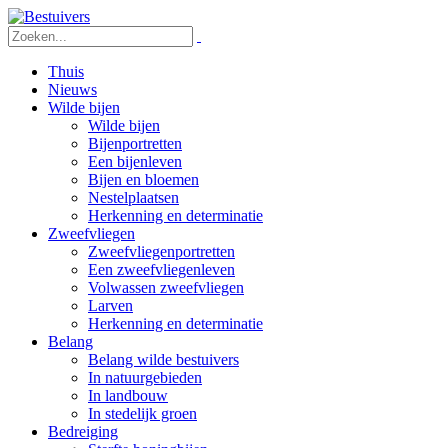
Thuis
Nieuws
Wilde bijen
Wilde bijen
Bijenportretten
Een bijenleven
Bijen en bloemen
Nestelplaatsen
Herkenning en determinatie
Zweefvliegen
Zweefvliegenportretten
Een zweefvliegenleven
Volwassen zweefvliegen
Larven
Herkenning en determinatie
Belang
Belang wilde bestuivers
In natuurgebieden
In landbouw
In stedelijk groen
Bedreiging