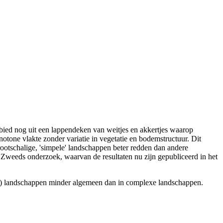
bied nog uit een lappendeken van weitjes en akkertjes waarop
one vlakte zonder variatie in vegetatie en bodemstructuur. Dit
grootschalige, 'simpele' landschappen beter redden dan andere
weeds onderzoek, waarvan de resultaten nu zijn gepubliceerd in het
e') landschappen minder algemeen dan in complexe landschappen.