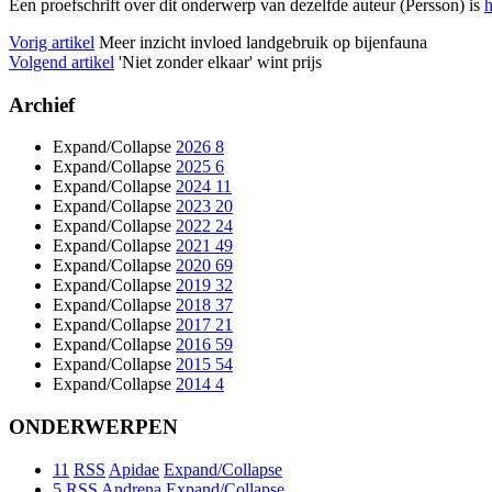
Een proefschrift over dit onderwerp van dezelfde auteur (Persson) is
h
Vorig artikel
Meer inzicht invloed landgebruik op bijenfauna
Volgend artikel
'Niet zonder elkaar' wint prijs
Archief
Expand/Collapse
2026
8
Expand/Collapse
2025
6
Expand/Collapse
2024
11
Expand/Collapse
2023
20
Expand/Collapse
2022
24
Expand/Collapse
2021
49
Expand/Collapse
2020
69
Expand/Collapse
2019
32
Expand/Collapse
2018
37
Expand/Collapse
2017
21
Expand/Collapse
2016
59
Expand/Collapse
2015
54
Expand/Collapse
2014
4
ONDERWERPEN
11
RSS
Apidae
Expand/Collapse
5
RSS
Andrena
Expand/Collapse