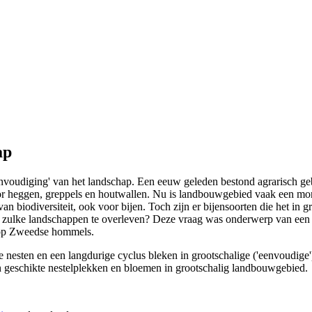
ap
envoudiging' van het landschap. Een eeuw geleden bestond agrarisch ge
 heggen, greppels en houtwallen. Nu is landbouwgebied vaak een monot
n biodiversiteit, ook voor bijen. Toch zijn er bijensoorten die het in 
 zulke landschappen te overleven? Deze vraag was onderwerp van een Z
h op Zweedse hommels.
 nesten en een langdurige cyclus bleken in grootschalige ('eenvoudig
n geschikte nestelplekken en bloemen in grootschalig landbouwgebied.