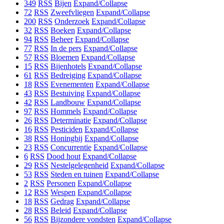
349
RSS
Bijen
Expand/Collapse
72
RSS
Zweefvliegen
Expand/Collapse
200
RSS
Onderzoek
Expand/Collapse
32
RSS
Boeken
Expand/Collapse
94
RSS
Beheer
Expand/Collapse
77
RSS
In de pers
Expand/Collapse
57
RSS
Bloemen
Expand/Collapse
15
RSS
Bijenhotels
Expand/Collapse
61
RSS
Bedreiging
Expand/Collapse
18
RSS
Evenementen
Expand/Collapse
43
RSS
Bestuiving
Expand/Collapse
42
RSS
Landbouw
Expand/Collapse
97
RSS
Hommels
Expand/Collapse
26
RSS
Determinatie
Expand/Collapse
16
RSS
Pesticiden
Expand/Collapse
38
RSS
Honingbij
Expand/Collapse
23
RSS
Concurrentie
Expand/Collapse
6
RSS
Dood hout
Expand/Collapse
29
RSS
Nestelgelegenheid
Expand/Collapse
53
RSS
Steden en tuinen
Expand/Collapse
2
RSS
Personen
Expand/Collapse
12
RSS
Wespen
Expand/Collapse
18
RSS
Gedrag
Expand/Collapse
28
RSS
Beleid
Expand/Collapse
56
RSS
Bijzondere vondsten
Expand/Collapse