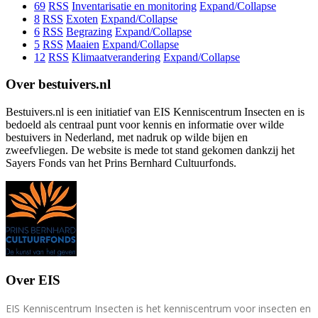
69
RSS
Inventarisatie en monitoring
Expand/Collapse
8
RSS
Exoten
Expand/Collapse
6
RSS
Begrazing
Expand/Collapse
5
RSS
Maaien
Expand/Collapse
12
RSS
Klimaatverandering
Expand/Collapse
Over bestuivers.nl
Bestuivers.nl is een initiatief van EIS Kenniscentrum Insecten en is
bedoeld als centraal punt voor kennis en informatie over wilde
bestuivers in Nederland, met nadruk op wilde bijen en
zweefvliegen. De website is mede tot stand gekomen dankzij het
Sayers Fonds van het Prins Bernhard Cultuurfonds.
Over EIS
EIS Kenniscentrum Insecten is het kenniscentrum voor insecten en