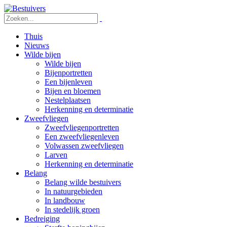
Thuis
Nieuws
Wilde bijen
Wilde bijen
Bijenportretten
Een bijenleven
Bijen en bloemen
Nestelplaatsen
Herkenning en determinatie
Zweefvliegen
Zweefvliegenportretten
Een zweefvliegenleven
Volwassen zweefvliegen
Larven
Herkenning en determinatie
Belang
Belang wilde bestuivers
In natuurgebieden
In landbouw
In stedelijk groen
Bedreiging