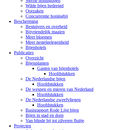
Sterfte honingbijen
Wilde bijen bedreigd
Oorzaken
Concurrentie honingbij
Bescherming
Bestuivers en overheid
Bijvriendelijk maaien
Meer bloemen
Meer nestelgelegenheid
Bijenhotels
Publicaties
Overzicht
Bijenplanten
Gasten van bijenhotels
Hoofdstukken
De Nederlandse bijen
Hoofdstukken
De wespen en mieren van Nederland
Hoofdstukken
De Nederlandse zweefvliegen
Hoofdstukken
Basisrapport Rode Lijst bijen
Bijen in stad en dorp
Van blinde bij tot zilveren fluitje
Projecten