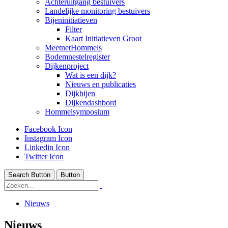
Achteruitgang bestuivers
Landelijke monitoring bestuivers
Bijeninitiatieven
Filter
Kaart Initiatieven Groot
MeetnetHommels
Bodemnestelregister
Dijkenproject
Wat is een dijk?
Nieuws en publicaties
Dijkbijen
Dijkendashbord
Hommelsymposium
Facebook Icon
Instagram Icon
Linkedin Icon
Twitter Icon
Search Button
Button
Nieuws
Nieuws