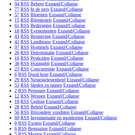
94
RSS
Beheer
Expand/Collapse
77
RSS
In de pers
Expand/Collapse
57
RSS
Bloemen
Expand/Collapse
15
RSS
Bijenhotels
Expand/Collapse
61
RSS
Bedreiging
Expand/Collapse
18
RSS
Evenementen
Expand/Collapse
43
RSS
Bestuiving
Expand/Collapse
42
RSS
Landbouw
Expand/Collapse
97
RSS
Hommels
Expand/Collapse
26
RSS
Determinatie
Expand/Collapse
16
RSS
Pesticiden
Expand/Collapse
38
RSS
Honingbij
Expand/Collapse
23
RSS
Concurrentie
Expand/Collapse
6
RSS
Dood hout
Expand/Collapse
29
RSS
Nestelgelegenheid
Expand/Collapse
53
RSS
Steden en tuinen
Expand/Collapse
2
RSS
Personen
Expand/Collapse
12
RSS
Wespen
Expand/Collapse
18
RSS
Gedrag
Expand/Collapse
28
RSS
Beleid
Expand/Collapse
56
RSS
Bijzondere vondsten
Expand/Collapse
69
RSS
Inventarisatie en monitoring
Expand/Collapse
8
RSS
Exoten
Expand/Collapse
6
RSS
Begrazing
Expand/Collapse
5
RSS
Maaien
Expand/Collapse