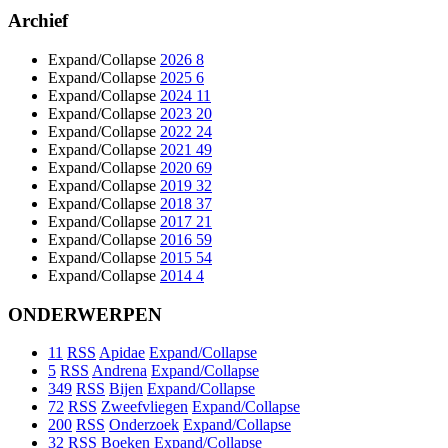
Archief
Expand/Collapse
2026
8
Expand/Collapse
2025
6
Expand/Collapse
2024
11
Expand/Collapse
2023
20
Expand/Collapse
2022
24
Expand/Collapse
2021
49
Expand/Collapse
2020
69
Expand/Collapse
2019
32
Expand/Collapse
2018
37
Expand/Collapse
2017
21
Expand/Collapse
2016
59
Expand/Collapse
2015
54
Expand/Collapse
2014
4
ONDERWERPEN
11
RSS
Apidae
Expand/Collapse
5
RSS
Andrena
Expand/Collapse
349
RSS
Bijen
Expand/Collapse
72
RSS
Zweefvliegen
Expand/Collapse
200
RSS
Onderzoek
Expand/Collapse
32
RSS
Boeken
Expand/Collapse