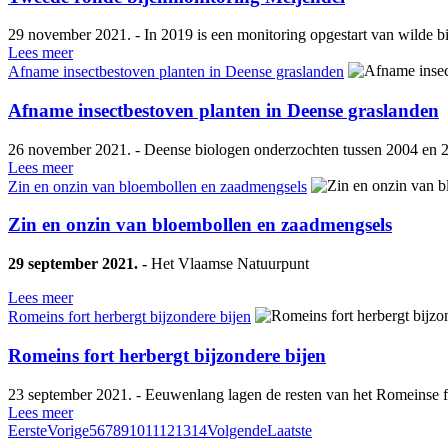
29 november 2021. - In 2019 is een monitoring opgestart van wilde bij
Lees meer
Afname insectbestoven planten in Deense graslanden
Afname insectbestoven planten in Deense graslanden
26 november 2021. - Deense biologen onderzochten tussen 2004 en 20
Lees meer
Zin en onzin van bloembollen en zaadmengsels
Zin en onzin van bloembollen en zaadmengsels
29 september 2021. -
Het Vlaamse Natuurpunt
Lees meer
Romeins fort herbergt bijzondere bijen
Romeins fort herbergt bijzondere bijen
23 september 2021. - Eeuwenlang lagen de resten van het Romeinse f
Lees meer
Eerste
Vorige
5
6
7
8
9
10
11
12
13
14
Volgende
Laatste