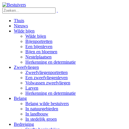
Thuis
Nieuws
Wilde bijen
Wilde bijen
Bijenportretten
Een bijenleven
Bijen en bloemen
Nestelplaatsen
Herkenning en determinatie
Zweefvliegen
Zweefvliegenportretten
Een zweefvliegenleven
Volwassen zweefvliegen
Larven
Herkenning en determinatie
Belang
Belang wilde bestuivers
In natuurgebieden
In landbouw
In stedelijk groen
Bedreiging