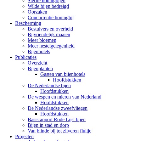
Sterfte honingbijen
Wilde bijen bedreigd
Oorzaken
Concurrentie honingbij
Bescherming
Bestuivers en overheid
Bijvriendelijk maaien
Meer bloemen
Meer nestelgelegenheid
Bijenhotels
Publicaties
Overzicht
Bijenplanten
Gasten van bijenhotels
Hoofdstukken
De Nederlandse bijen
Hoofdstukken
De wespen en mieren van Nederland
Hoofdstukken
De Nederlandse zweefvliegen
Hoofdstukken
Basisrapport Rode Lijst bijen
Bijen in stad en dorp
Van blinde bij tot zilveren fluitje
Projecten