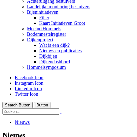
Achteruitgang bestuivers
Landelijke monitoring bestuivers
Bijeninitiatieven
Filter
Kaart Initiatieven Groot
MeetnetHommels
Bodemnestelregister
Dijkenproject
Wat is een dijk?
Nieuws en publicaties
Dijkbijen
Dijkendashbord
Hommelsymposium
Facebook Icon
Instagram Icon
Linkedin Icon
Twitter Icon
Search Button
Button
Nieuws
Nieuws