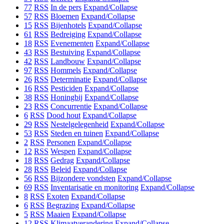
77
RSS
In de pers
Expand/Collapse
57
RSS
Bloemen
Expand/Collapse
15
RSS
Bijenhotels
Expand/Collapse
61
RSS
Bedreiging
Expand/Collapse
18
RSS
Evenementen
Expand/Collapse
43
RSS
Bestuiving
Expand/Collapse
42
RSS
Landbouw
Expand/Collapse
97
RSS
Hommels
Expand/Collapse
26
RSS
Determinatie
Expand/Collapse
16
RSS
Pesticiden
Expand/Collapse
38
RSS
Honingbij
Expand/Collapse
23
RSS
Concurrentie
Expand/Collapse
6
RSS
Dood hout
Expand/Collapse
29
RSS
Nestelgelegenheid
Expand/Collapse
53
RSS
Steden en tuinen
Expand/Collapse
2
RSS
Personen
Expand/Collapse
12
RSS
Wespen
Expand/Collapse
18
RSS
Gedrag
Expand/Collapse
28
RSS
Beleid
Expand/Collapse
56
RSS
Bijzondere vondsten
Expand/Collapse
69
RSS
Inventarisatie en monitoring
Expand/Collapse
8
RSS
Exoten
Expand/Collapse
6
RSS
Begrazing
Expand/Collapse
5
RSS
Maaien
Expand/Collapse
12
RSS
Klimaatverandering
Expand/Collapse