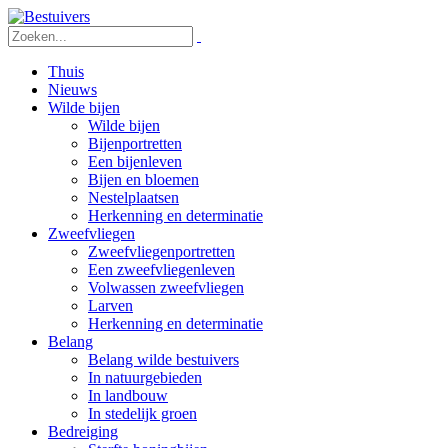
Thuis
Nieuws
Wilde bijen
Wilde bijen
Bijenportretten
Een bijenleven
Bijen en bloemen
Nestelplaatsen
Herkenning en determinatie
Zweefvliegen
Zweefvliegenportretten
Een zweefvliegenleven
Volwassen zweefvliegen
Larven
Herkenning en determinatie
Belang
Belang wilde bestuivers
In natuurgebieden
In landbouw
In stedelijk groen
Bedreiging