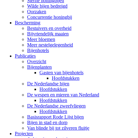
Sterfte honingbijen
Wilde bijen bedreigd
Oorzaken
Concurrentie honingbij
Bescherming
Bestuivers en overheid
Bijvriendelijk maaien
Meer bloemen
Meer nestelgelegenheid
Bijenhotels
Publicaties
Overzicht
Bijenplanten
Gasten van bijenhotels
Hoofdstukken
De Nederlandse bijen
Hoofdstukken
De wespen en mieren van Nederland
Hoofdstukken
De Nederlandse zweefvliegen
Hoofdstukken
Basisrapport Rode Lijst bijen
Bijen in stad en dorp
Van blinde bij tot zilveren fluitje
Projecten