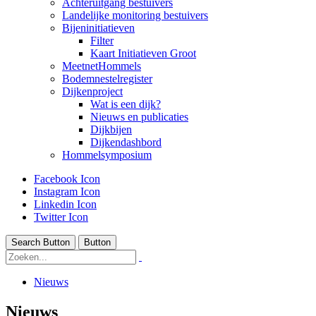
Achteruitgang bestuivers
Landelijke monitoring bestuivers
Bijeninitiatieven
Filter
Kaart Initiatieven Groot
MeetnetHommels
Bodemnestelregister
Dijkenproject
Wat is een dijk?
Nieuws en publicaties
Dijkbijen
Dijkendashbord
Hommelsymposium
Facebook Icon
Instagram Icon
Linkedin Icon
Twitter Icon
Search Button
Button
Nieuws
Nieuws