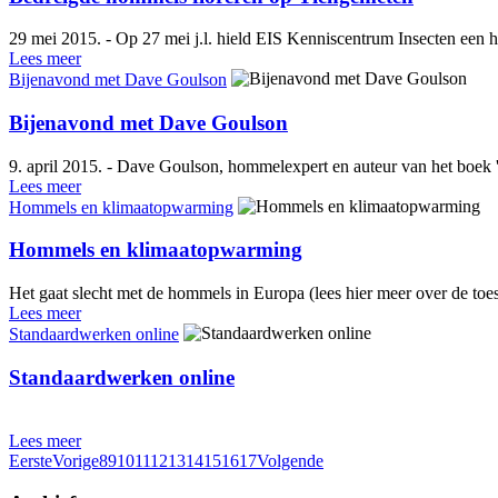
29 mei 2015. - Op 27 mei j.l. hield EIS Kenniscentrum Insecten een 
Lees meer
Bijenavond met Dave Goulson
Bijenavond met Dave Goulson
9. april 2015. - Dave Goulson, hommelexpert en auteur van het boek '
Lees meer
Hommels en klimaatopwarming
Hommels en klimaatopwarming
Het gaat slecht met de hommels in Europa (lees hier meer over de toe
Lees meer
Standaardwerken online
Standaardwerken online
Lees meer
Eerste
Vorige
8
9
10
11
12
13
14
15
16
17
Volgende