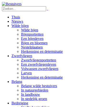
Thuis
Nieuws
Wilde bijen
Wilde bijen
Bijenportretten
Een bijenleven
Bijen en bloemen
Nestelplaatsen
Herkenning en determinatie
Zweefvliegen
Zweefvliegenportretten
Een zweefvliegenleven
Volwassen zweefvliegen
Larven
Herkenning en determinatie
Belang
Belang wilde bestuivers
In natuurgebieden
In landbouw
In stedelijk groen
Bedreiging