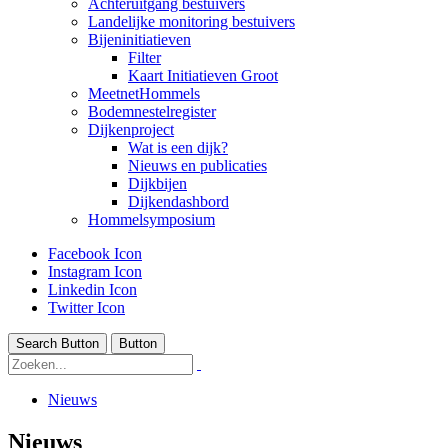
Achteruitgang bestuivers
Landelijke monitoring bestuivers
Bijeninitiatieven
Filter
Kaart Initiatieven Groot
MeetnetHommels
Bodemnestelregister
Dijkenproject
Wat is een dijk?
Nieuws en publicaties
Dijkbijen
Dijkendashbord
Hommelsymposium
Facebook Icon
Instagram Icon
Linkedin Icon
Twitter Icon
Search Button
Button
Nieuws
Nieuws