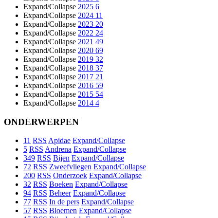
Expand/Collapse
2025
6
Expand/Collapse
2024
11
Expand/Collapse
2023
20
Expand/Collapse
2022
24
Expand/Collapse
2021
49
Expand/Collapse
2020
69
Expand/Collapse
2019
32
Expand/Collapse
2018
37
Expand/Collapse
2017
21
Expand/Collapse
2016
59
Expand/Collapse
2015
54
Expand/Collapse
2014
4
ONDERWERPEN
11
RSS
Apidae
Expand/Collapse
5
RSS
Andrena
Expand/Collapse
349
RSS
Bijen
Expand/Collapse
72
RSS
Zweefvliegen
Expand/Collapse
200
RSS
Onderzoek
Expand/Collapse
32
RSS
Boeken
Expand/Collapse
94
RSS
Beheer
Expand/Collapse
77
RSS
In de pers
Expand/Collapse
57
RSS
Bloemen
Expand/Collapse