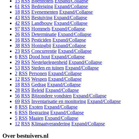
15
RSS
Bijenhotels
Expand/Collapse
61
RSS
Bedreiging
Expand/Collapse
18
RSS
Evenementen
Expand/Collapse
43
RSS
Bestuiving
Expand/Collapse
42
RSS
Landbouw
Expand/Collapse
97
RSS
Hommels
Expand/Collapse
26
RSS
Determinatie
Expand/Collapse
16
RSS
Pesticiden
Expand/Collapse
38
RSS
Honingbij
Expand/Collapse
23
RSS
Concurrentie
Expand/Collapse
6
RSS
Dood hout
Expand/Collapse
29
RSS
Nestelgelegenheid
Expand/Collapse
53
RSS
Steden en tuinen
Expand/Collapse
2
RSS
Personen
Expand/Collapse
12
RSS
Wespen
Expand/Collapse
18
RSS
Gedrag
Expand/Collapse
28
RSS
Beleid
Expand/Collapse
56
RSS
Bijzondere vondsten
Expand/Collapse
69
RSS
Inventarisatie en monitoring
Expand/Collapse
8
RSS
Exoten
Expand/Collapse
6
RSS
Begrazing
Expand/Collapse
5
RSS
Maaien
Expand/Collapse
12
RSS
Klimaatverandering
Expand/Collapse
Over bestuivers.nl