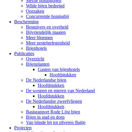
Sterfte honingbijen
Wilde bijen bedreigd
Oorzaken
Concurrentie honingbij
Bescherming
Bestuivers en overheid
Bijvriendelijk maaien
Meer bloemen
Meer nestelgelegenheid
Bijenhotels
Publicaties
Overzicht
Bijenplanten
Gasten van bijenhotels
Hoofdstukken
De Nederlandse bijen
Hoofdstukken
De wespen en mieren van Nederland
Hoofdstukken
De Nederlandse zweefvliegen
Hoofdstukken
Basisrapport Rode Lijst bijen
Bijen in stad en dorp
Van blinde bij tot zilveren fluitje
Projecten