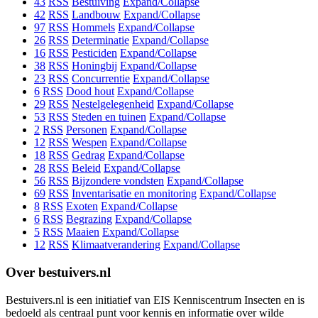
43
RSS
Bestuiving
Expand/Collapse
42
RSS
Landbouw
Expand/Collapse
97
RSS
Hommels
Expand/Collapse
26
RSS
Determinatie
Expand/Collapse
16
RSS
Pesticiden
Expand/Collapse
38
RSS
Honingbij
Expand/Collapse
23
RSS
Concurrentie
Expand/Collapse
6
RSS
Dood hout
Expand/Collapse
29
RSS
Nestelgelegenheid
Expand/Collapse
53
RSS
Steden en tuinen
Expand/Collapse
2
RSS
Personen
Expand/Collapse
12
RSS
Wespen
Expand/Collapse
18
RSS
Gedrag
Expand/Collapse
28
RSS
Beleid
Expand/Collapse
56
RSS
Bijzondere vondsten
Expand/Collapse
69
RSS
Inventarisatie en monitoring
Expand/Collapse
8
RSS
Exoten
Expand/Collapse
6
RSS
Begrazing
Expand/Collapse
5
RSS
Maaien
Expand/Collapse
12
RSS
Klimaatverandering
Expand/Collapse
Over bestuivers.nl
Bestuivers.nl is een initiatief van EIS Kenniscentrum Insecten en is
bedoeld als centraal punt voor kennis en informatie over wilde