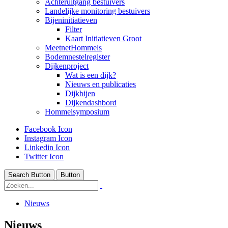
Achteruitgang bestuivers
Landelijke monitoring bestuivers
Bijeninitiatieven
Filter
Kaart Initiatieven Groot
MeetnetHommels
Bodemnestelregister
Dijkenproject
Wat is een dijk?
Nieuws en publicaties
Dijkbijen
Dijkendashbord
Hommelsymposium
Facebook Icon
Instagram Icon
Linkedin Icon
Twitter Icon
Search Button
Button
Nieuws
Nieuws