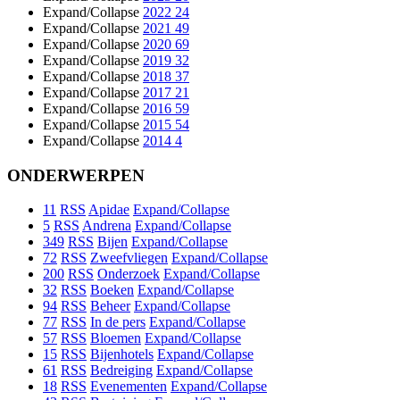
Expand/Collapse
2022
24
Expand/Collapse
2021
49
Expand/Collapse
2020
69
Expand/Collapse
2019
32
Expand/Collapse
2018
37
Expand/Collapse
2017
21
Expand/Collapse
2016
59
Expand/Collapse
2015
54
Expand/Collapse
2014
4
ONDERWERPEN
11
RSS
Apidae
Expand/Collapse
5
RSS
Andrena
Expand/Collapse
349
RSS
Bijen
Expand/Collapse
72
RSS
Zweefvliegen
Expand/Collapse
200
RSS
Onderzoek
Expand/Collapse
32
RSS
Boeken
Expand/Collapse
94
RSS
Beheer
Expand/Collapse
77
RSS
In de pers
Expand/Collapse
57
RSS
Bloemen
Expand/Collapse
15
RSS
Bijenhotels
Expand/Collapse
61
RSS
Bedreiging
Expand/Collapse
18
RSS
Evenementen
Expand/Collapse