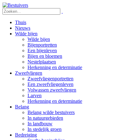
Thuis
Nieuws
Wilde bijen
Wilde bijen
Bijenportretten
Een bijenleven
Bijen en bloemen
Nestelplaatsen
Herkenning en determinatie
Zweefvliegen
Zweefvliegenportretten
Een zweefvliegenleven
Volwassen zweefvliegen
Larven
Herkenning en determinatie
Belang
Belang wilde bestuivers
In natuurgebieden
In landbouw
In stedelijk groen
Bedreiging