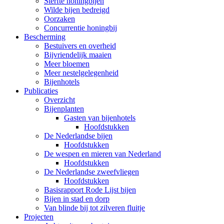
Sterfte honingbijen
Wilde bijen bedreigd
Oorzaken
Concurrentie honingbij
Bescherming
Bestuivers en overheid
Bijvriendelijk maaien
Meer bloemen
Meer nestelgelegenheid
Bijenhotels
Publicaties
Overzicht
Bijenplanten
Gasten van bijenhotels
Hoofdstukken
De Nederlandse bijen
Hoofdstukken
De wespen en mieren van Nederland
Hoofdstukken
De Nederlandse zweefvliegen
Hoofdstukken
Basisrapport Rode Lijst bijen
Bijen in stad en dorp
Van blinde bij tot zilveren fluitje
Projecten