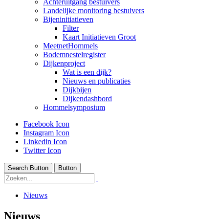
Achteruitgang bestuivers
Landelijke monitoring bestuivers
Bijeninitiatieven
Filter
Kaart Initiatieven Groot
MeetnetHommels
Bodemnestelregister
Dijkenproject
Wat is een dijk?
Nieuws en publicaties
Dijkbijen
Dijkendashbord
Hommelsymposium
Facebook Icon
Instagram Icon
Linkedin Icon
Twitter Icon
Search Button
Button
Nieuws
Nieuws