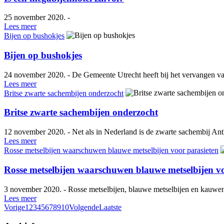
25 november 2020. -
Lees meer
Bijen op bushokjes
Bijen op bushokjes
24 november 2020. - De Gemeente Utrecht heeft bij het vervangen van
Lees meer
Britse zwarte sachembijen onderzocht
Britse zwarte sachembijen onderzocht
12 november 2020. - Net als in Nederland is de zwarte sachembij Anth
Lees meer
Rosse metselbijen waarschuwen blauwe metselbijen voor parasieten
Rosse metselbijen waarschuwen blauwe metselbijen vo
3 november 2020. - Rosse metselbijen, blauwe metselbijen en kauwend
Lees meer
Vorige
1
2
3
4
5
6
7
8
9
10
Volgende
Laatste