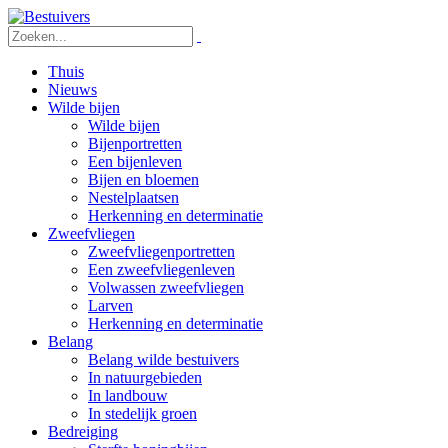
Thuis
Nieuws
Wilde bijen
Wilde bijen
Bijenportretten
Een bijenleven
Bijen en bloemen
Nestelplaatsen
Herkenning en determinatie
Zweefvliegen
Zweefvliegenportretten
Een zweefvliegenleven
Volwassen zweefvliegen
Larven
Herkenning en determinatie
Belang
Belang wilde bestuivers
In natuurgebieden
In landbouw
In stedelijk groen
Bedreiging