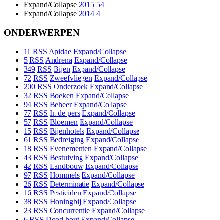
Expand/Collapse
2015
54
Expand/Collapse
2014
4
ONDERWERPEN
11
RSS
Apidae
Expand/Collapse
5
RSS
Andrena
Expand/Collapse
349
RSS
Bijen
Expand/Collapse
72
RSS
Zweefvliegen
Expand/Collapse
200
RSS
Onderzoek
Expand/Collapse
32
RSS
Boeken
Expand/Collapse
94
RSS
Beheer
Expand/Collapse
77
RSS
In de pers
Expand/Collapse
57
RSS
Bloemen
Expand/Collapse
15
RSS
Bijenhotels
Expand/Collapse
61
RSS
Bedreiging
Expand/Collapse
18
RSS
Evenementen
Expand/Collapse
43
RSS
Bestuiving
Expand/Collapse
42
RSS
Landbouw
Expand/Collapse
97
RSS
Hommels
Expand/Collapse
26
RSS
Determinatie
Expand/Collapse
16
RSS
Pesticiden
Expand/Collapse
38
RSS
Honingbij
Expand/Collapse
23
RSS
Concurrentie
Expand/Collapse
6
RSS
Dood hout
Expand/Collapse