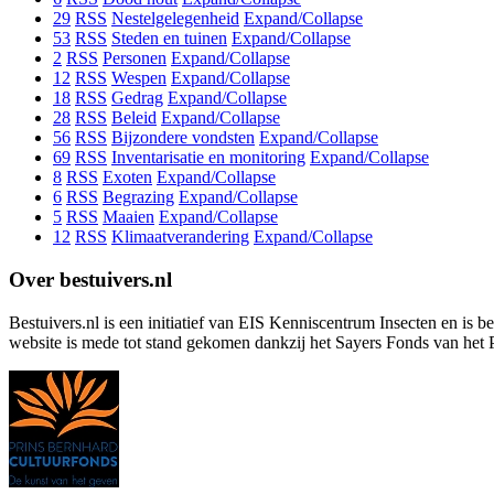
29
RSS
Nestelgelegenheid
Expand/Collapse
53
RSS
Steden en tuinen
Expand/Collapse
2
RSS
Personen
Expand/Collapse
12
RSS
Wespen
Expand/Collapse
18
RSS
Gedrag
Expand/Collapse
28
RSS
Beleid
Expand/Collapse
56
RSS
Bijzondere vondsten
Expand/Collapse
69
RSS
Inventarisatie en monitoring
Expand/Collapse
8
RSS
Exoten
Expand/Collapse
6
RSS
Begrazing
Expand/Collapse
5
RSS
Maaien
Expand/Collapse
12
RSS
Klimaatverandering
Expand/Collapse
Over bestuivers.nl
Bestuivers.nl is een initiatief van EIS Kenniscentrum Insecten en is 
website is mede tot stand gekomen dankzij het Sayers Fonds van het 