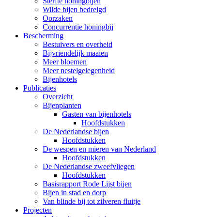
Sterfte honingbijen
Wilde bijen bedreigd
Oorzaken
Concurrentie honingbij
Bescherming
Bestuivers en overheid
Bijvriendelijk maaien
Meer bloemen
Meer nestelgelegenheid
Bijenhotels
Publicaties
Overzicht
Bijenplanten
Gasten van bijenhotels
Hoofdstukken
De Nederlandse bijen
Hoofdstukken
De wespen en mieren van Nederland
Hoofdstukken
De Nederlandse zweefvliegen
Hoofdstukken
Basisrapport Rode Lijst bijen
Bijen in stad en dorp
Van blinde bij tot zilveren fluitje
Projecten