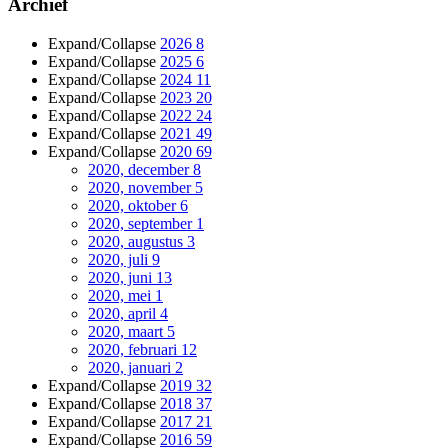
Archief
Expand/Collapse
2026
8
Expand/Collapse
2025
6
Expand/Collapse
2024
11
Expand/Collapse
2023
20
Expand/Collapse
2022
24
Expand/Collapse
2021
49
Expand/Collapse
2020
69
2020, december
8
2020, november
5
2020, oktober
6
2020, september
1
2020, augustus
3
2020, juli
9
2020, juni
13
2020, mei
1
2020, april
4
2020, maart
5
2020, februari
12
2020, januari
2
Expand/Collapse
2019
32
Expand/Collapse
2018
37
Expand/Collapse
2017
21
Expand/Collapse
2016
59