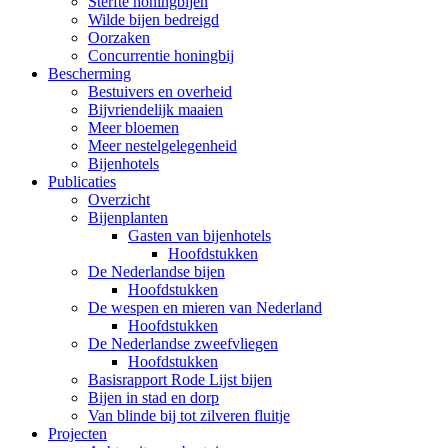
Sterfte honingbijen
Wilde bijen bedreigd
Oorzaken
Concurrentie honingbij
Bescherming
Bestuivers en overheid
Bijvriendelijk maaien
Meer bloemen
Meer nestelgelegenheid
Bijenhotels
Publicaties
Overzicht
Bijenplanten
Gasten van bijenhotels
Hoofdstukken
De Nederlandse bijen
Hoofdstukken
De wespen en mieren van Nederland
Hoofdstukken
De Nederlandse zweefvliegen
Hoofdstukken
Basisrapport Rode Lijst bijen
Bijen in stad en dorp
Van blinde bij tot zilveren fluitje
Projecten