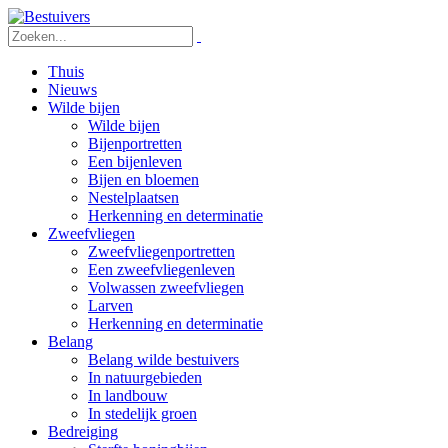
Thuis
Nieuws
Wilde bijen
Wilde bijen
Bijenportretten
Een bijenleven
Bijen en bloemen
Nestelplaatsen
Herkenning en determinatie
Zweefvliegen
Zweefvliegenportretten
Een zweefvliegenleven
Volwassen zweefvliegen
Larven
Herkenning en determinatie
Belang
Belang wilde bestuivers
In natuurgebieden
In landbouw
In stedelijk groen
Bedreiging