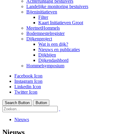
Achteruitgang bestuivers
Landelijke monitoring bestuivers
Bijeninitiatieven
Filter
Kaart Initiatieven Groot
MeetnetHommels
Bodemnestelregister
Dijkenproject
Wat is een dijk?
Nieuws en publicaties
Dijkbijen
Dijkendashbord
Hommelsymposium
Facebook Icon
Instagram Icon
Linkedin Icon
Twitter Icon
Search Button
Button
Nieuws
Nieuws