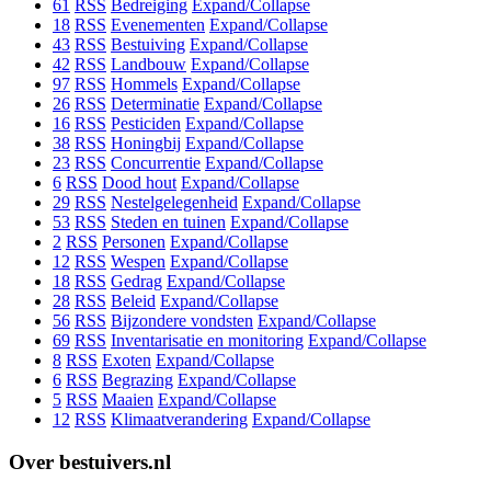
61
RSS
Bedreiging
Expand/Collapse
18
RSS
Evenementen
Expand/Collapse
43
RSS
Bestuiving
Expand/Collapse
42
RSS
Landbouw
Expand/Collapse
97
RSS
Hommels
Expand/Collapse
26
RSS
Determinatie
Expand/Collapse
16
RSS
Pesticiden
Expand/Collapse
38
RSS
Honingbij
Expand/Collapse
23
RSS
Concurrentie
Expand/Collapse
6
RSS
Dood hout
Expand/Collapse
29
RSS
Nestelgelegenheid
Expand/Collapse
53
RSS
Steden en tuinen
Expand/Collapse
2
RSS
Personen
Expand/Collapse
12
RSS
Wespen
Expand/Collapse
18
RSS
Gedrag
Expand/Collapse
28
RSS
Beleid
Expand/Collapse
56
RSS
Bijzondere vondsten
Expand/Collapse
69
RSS
Inventarisatie en monitoring
Expand/Collapse
8
RSS
Exoten
Expand/Collapse
6
RSS
Begrazing
Expand/Collapse
5
RSS
Maaien
Expand/Collapse
12
RSS
Klimaatverandering
Expand/Collapse
Over bestuivers.nl