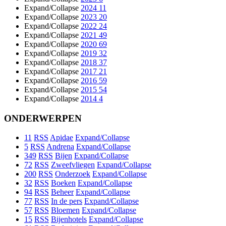
Expand/Collapse
2024
11
Expand/Collapse
2023
20
Expand/Collapse
2022
24
Expand/Collapse
2021
49
Expand/Collapse
2020
69
Expand/Collapse
2019
32
Expand/Collapse
2018
37
Expand/Collapse
2017
21
Expand/Collapse
2016
59
Expand/Collapse
2015
54
Expand/Collapse
2014
4
ONDERWERPEN
11
RSS
Apidae
Expand/Collapse
5
RSS
Andrena
Expand/Collapse
349
RSS
Bijen
Expand/Collapse
72
RSS
Zweefvliegen
Expand/Collapse
200
RSS
Onderzoek
Expand/Collapse
32
RSS
Boeken
Expand/Collapse
94
RSS
Beheer
Expand/Collapse
77
RSS
In de pers
Expand/Collapse
57
RSS
Bloemen
Expand/Collapse
15
RSS
Bijenhotels
Expand/Collapse