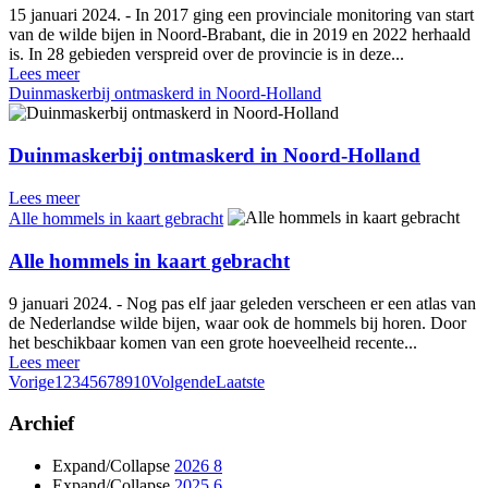
15 januari 2024. - In 2017 ging een provinciale monitoring van start
van de wilde bijen in Noord-Brabant, die in 2019 en 2022 herhaald
is. In 28 gebieden verspreid over de provincie is in deze...
Lees meer
Duinmaskerbij ontmaskerd in Noord-Holland
Duinmaskerbij ontmaskerd in Noord-Holland
Lees meer
Alle hommels in kaart gebracht
Alle hommels in kaart gebracht
9 januari 2024. - Nog pas elf jaar geleden verscheen er een atlas van
de Nederlandse wilde bijen, waar ook de hommels bij horen. Door
het beschikbaar komen van een grote hoeveelheid recente...
Lees meer
Vorige
1
2
3
4
5
6
7
8
9
10
Volgende
Laatste
Archief
Expand/Collapse
2026
8
Expand/Collapse
2025
6