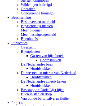
Sterfte honingbijen
Wilde bijen bedreigd
Oorzaken
Concurrentie honingbij
Bescherming
Bestuivers en overheid
Bijvriendelijk maaien
Meer bloemen
Meer nestelgelegenheid
Bijenhotels
Publicaties
Overzicht
Bijenplanten
Gasten van bijenhotels
Hoofdstukken
De Nederlandse bijen
Hoofdstukken
De wespen en mieren van Nederland
Hoofdstukken
De Nederlandse zweefvliegen
Hoofdstukken
Basisrapport Rode Lijst bijen
Bijen in stad en dorp
Van blinde bij tot zilveren fluitje
Projecten