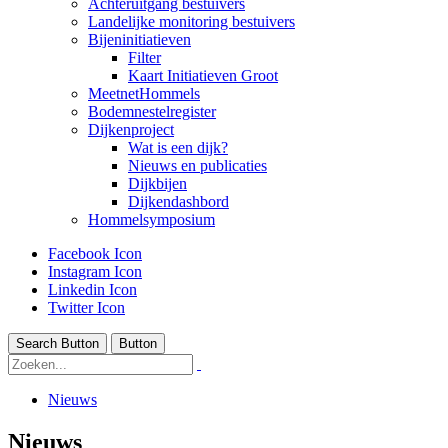
Achteruitgang bestuivers
Landelijke monitoring bestuivers
Bijeninitiatieven
Filter
Kaart Initiatieven Groot
MeetnetHommels
Bodemnestelregister
Dijkenproject
Wat is een dijk?
Nieuws en publicaties
Dijkbijen
Dijkendashbord
Hommelsymposium
Facebook Icon
Instagram Icon
Linkedin Icon
Twitter Icon
Search Button
Button
Nieuws
Nieuws