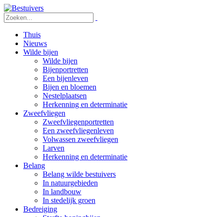
Thuis
Nieuws
Wilde bijen
Wilde bijen
Bijenportretten
Een bijenleven
Bijen en bloemen
Nestelplaatsen
Herkenning en determinatie
Zweefvliegen
Zweefvliegenportretten
Een zweefvliegenleven
Volwassen zweefvliegen
Larven
Herkenning en determinatie
Belang
Belang wilde bestuivers
In natuurgebieden
In landbouw
In stedelijk groen
Bedreiging