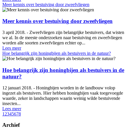
Meer kennis over bestuiving door zweefvliegen
Meer kennis over bestuiving door zweefvliegen
3 april 2018. - Zweefvliegen zijn belangrijke bestuivers, dat wisten
we al. In de meeste onderzoeken naar bestuiving en zweefvliegen
worden alle soorten zweefvliegen echter op...
Lees meer
Hoe belangrijk zijn honingbijen als bestuivers in de natuur?
Hoe belangrijk zijn honingbijen als bestuivers in de
natuur?
12 januari 2018. - Honingbijen worden in de landbouw volop
ingezet als bestuivers. Hier hebben honingbijen vaak toegevoegde
waarde, zeker in landschappen waarin weinig wilde bestuivende
insecten...
Lees meer
1
2
3
4
5
6
7
8
Archief