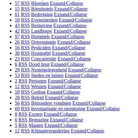
57
RSS
Bloemen
Expand/Collapse
15
RSS
Bijenhotels
Expand/Collapse
61
RSS
Bedreiging
Expand/Collapse
18
RSS
Evenementen
Expand/Collapse
43
RSS
Bestuiving
Expand/Collapse
42
RSS
Landbouw
Expand/Collapse
97
RSS
Hommels
Expand/Collapse
26
RSS
Determinatie
Expand/Collapse
16
RSS
Pesticiden
Expand/Collapse
38
RSS
Honingbij
Expand/Collapse
23
RSS
Concurrentie
Expand/Collapse
6
RSS
Dood hout
Expand/Collapse
29
RSS
Nestelgelegenheid
Expand/Collapse
53
RSS
Steden en tuinen
Expand/Collapse
2
RSS
Personen
Expand/Collapse
12
RSS
Wespen
Expand/Collapse
18
RSS
Gedrag
Expand/Collapse
28
RSS
Beleid
Expand/Collapse
56
RSS
Bijzondere vondsten
Expand/Collapse
69
RSS
Inventarisatie en monitoring
Expand/Collapse
8
RSS
Exoten
Expand/Collapse
6
RSS
Begrazing
Expand/Collapse
5
RSS
Maaien
Expand/Collapse
12
RSS
Klimaatverandering
Expand/Collapse