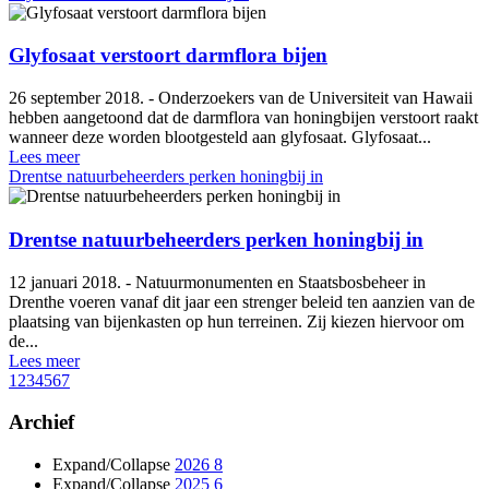
Glyfosaat verstoort darmflora bijen
26 september 2018. - Onderzoekers van de Universiteit van Hawaii
hebben aangetoond dat de darmflora van honingbijen verstoort raakt
wanneer deze worden blootgesteld aan glyfosaat. Glyfosaat...
Lees meer
Drentse natuurbeheerders perken honingbij in
Drentse natuurbeheerders perken honingbij in
12 januari 2018. - Natuurmonumenten en Staatsbosbeheer in
Drenthe voeren vanaf dit jaar een strenger beleid ten aanzien van de
plaatsing van bijenkasten op hun terreinen. Zij kiezen hiervoor om
de...
Lees meer
1
2
3
4
5
6
7
Archief
Expand/Collapse
2026
8
Expand/Collapse
2025
6