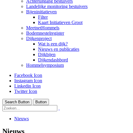
Achteruitgang bestuivers
Landelijke monitoring bestuivers
Bijeninitiatieven
Filter
Kaart Initiatieven Groot
MeetnetHommels
Bodemnestelregister
Dijkenproject
Wat is een dijk?
Nieuws en publicaties
Dijkbijen
Dijkendashbord
Hommelsymposium
Facebook Icon
Instagram Icon
Linkedin Icon
Twitter Icon
Search Button
Button
Nieuws
Nieuws