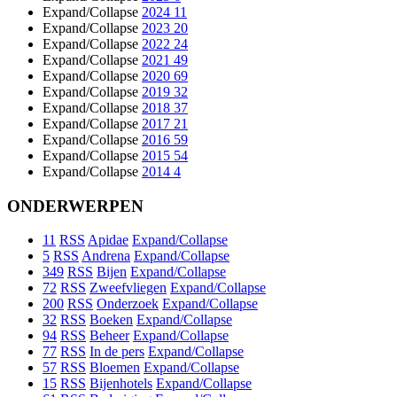
Expand/Collapse
2024
11
Expand/Collapse
2023
20
Expand/Collapse
2022
24
Expand/Collapse
2021
49
Expand/Collapse
2020
69
Expand/Collapse
2019
32
Expand/Collapse
2018
37
Expand/Collapse
2017
21
Expand/Collapse
2016
59
Expand/Collapse
2015
54
Expand/Collapse
2014
4
ONDERWERPEN
11
RSS
Apidae
Expand/Collapse
5
RSS
Andrena
Expand/Collapse
349
RSS
Bijen
Expand/Collapse
72
RSS
Zweefvliegen
Expand/Collapse
200
RSS
Onderzoek
Expand/Collapse
32
RSS
Boeken
Expand/Collapse
94
RSS
Beheer
Expand/Collapse
77
RSS
In de pers
Expand/Collapse
57
RSS
Bloemen
Expand/Collapse
15
RSS
Bijenhotels
Expand/Collapse