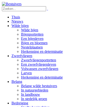
Thuis
Nieuws
Wilde bijen
Wilde bijen
Bijenportretten
Een bijenleven
Bijen en bloemen
Nestelplaatsen
Herkenning en determinatie
Zweefvliegen
Zweefvliegenportretten
Een zweefvliegenleven
Volwassen zweefvliegen
Larven
Herkenning en determinatie
Belang
Belang wilde bestuivers
In natuurgebieden
In landbouw
In stedelijk groen
Bedreiging