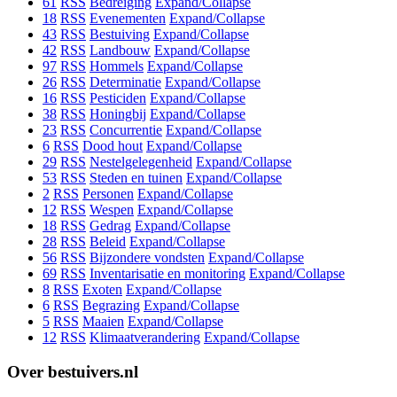
61
RSS
Bedreiging
Expand/Collapse
18
RSS
Evenementen
Expand/Collapse
43
RSS
Bestuiving
Expand/Collapse
42
RSS
Landbouw
Expand/Collapse
97
RSS
Hommels
Expand/Collapse
26
RSS
Determinatie
Expand/Collapse
16
RSS
Pesticiden
Expand/Collapse
38
RSS
Honingbij
Expand/Collapse
23
RSS
Concurrentie
Expand/Collapse
6
RSS
Dood hout
Expand/Collapse
29
RSS
Nestelgelegenheid
Expand/Collapse
53
RSS
Steden en tuinen
Expand/Collapse
2
RSS
Personen
Expand/Collapse
12
RSS
Wespen
Expand/Collapse
18
RSS
Gedrag
Expand/Collapse
28
RSS
Beleid
Expand/Collapse
56
RSS
Bijzondere vondsten
Expand/Collapse
69
RSS
Inventarisatie en monitoring
Expand/Collapse
8
RSS
Exoten
Expand/Collapse
6
RSS
Begrazing
Expand/Collapse
5
RSS
Maaien
Expand/Collapse
12
RSS
Klimaatverandering
Expand/Collapse
Over bestuivers.nl