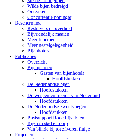
Sterfte honingbijen
Wilde bijen bedreigd
Oorzaken
Concurrentie honingbij
Bescherming
Bestuivers en overheid
Bijvriendelijk maaien
Meer bloemen
Meer nestelgelegenheid
Bijenhotels
Publicaties
Overzicht
Bijenplanten
Gasten van bijenhotels
Hoofdstukken
De Nederlandse bijen
Hoofdstukken
De wespen en mieren van Nederland
Hoofdstukken
De Nederlandse zweefvliegen
Hoofdstukken
Basisrapport Rode Lijst bijen
Bijen in stad en dorp
Van blinde bij tot zilveren fluitje
Projecten