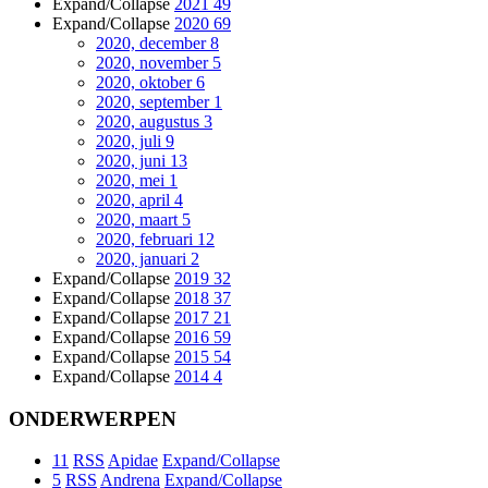
Expand/Collapse
2021
49
Expand/Collapse
2020
69
2020, december
8
2020, november
5
2020, oktober
6
2020, september
1
2020, augustus
3
2020, juli
9
2020, juni
13
2020, mei
1
2020, april
4
2020, maart
5
2020, februari
12
2020, januari
2
Expand/Collapse
2019
32
Expand/Collapse
2018
37
Expand/Collapse
2017
21
Expand/Collapse
2016
59
Expand/Collapse
2015
54
Expand/Collapse
2014
4
ONDERWERPEN
11
RSS
Apidae
Expand/Collapse
5
RSS
Andrena
Expand/Collapse