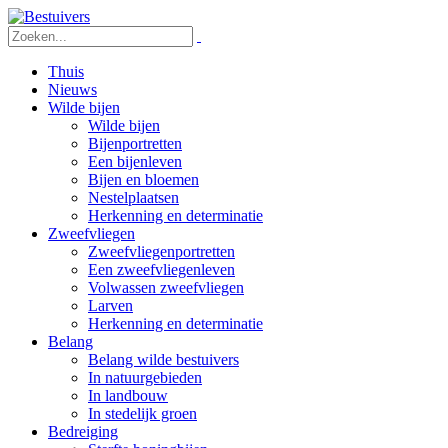
Thuis
Nieuws
Wilde bijen
Wilde bijen
Bijenportretten
Een bijenleven
Bijen en bloemen
Nestelplaatsen
Herkenning en determinatie
Zweefvliegen
Zweefvliegenportretten
Een zweefvliegenleven
Volwassen zweefvliegen
Larven
Herkenning en determinatie
Belang
Belang wilde bestuivers
In natuurgebieden
In landbouw
In stedelijk groen
Bedreiging