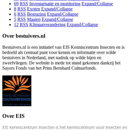
69
RSS
Inventarisatie en monitoring
Expand/Collapse
8
RSS
Exoten
Expand/Collapse
6
RSS
Begrazing
Expand/Collapse
5
RSS
Maaien
Expand/Collapse
12
RSS
Klimaatverandering
Expand/Collapse
Over bestuivers.nl
Bestuivers.nl is een initiatief van EIS Kenniscentrum Insecten en is
bedoeld als centraal punt voor kennis en informatie over wilde
bestuivers in Nederland, met nadruk op wilde bijen en
zweefvliegen. De website is mede tot stand gekomen dankzij het
Sayers Fonds van het Prins Bernhard Cultuurfonds.
Over EIS
EIS Kenniscentrum Insecten is het kenniscentrum voor insecten en