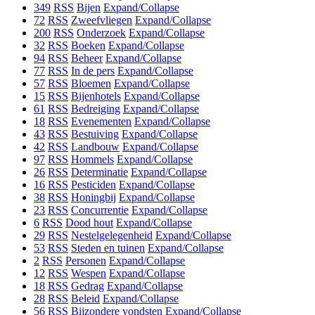
349
RSS
Bijen
Expand/Collapse
72
RSS
Zweefvliegen
Expand/Collapse
200
RSS
Onderzoek
Expand/Collapse
32
RSS
Boeken
Expand/Collapse
94
RSS
Beheer
Expand/Collapse
77
RSS
In de pers
Expand/Collapse
57
RSS
Bloemen
Expand/Collapse
15
RSS
Bijenhotels
Expand/Collapse
61
RSS
Bedreiging
Expand/Collapse
18
RSS
Evenementen
Expand/Collapse
43
RSS
Bestuiving
Expand/Collapse
42
RSS
Landbouw
Expand/Collapse
97
RSS
Hommels
Expand/Collapse
26
RSS
Determinatie
Expand/Collapse
16
RSS
Pesticiden
Expand/Collapse
38
RSS
Honingbij
Expand/Collapse
23
RSS
Concurrentie
Expand/Collapse
6
RSS
Dood hout
Expand/Collapse
29
RSS
Nestelgelegenheid
Expand/Collapse
53
RSS
Steden en tuinen
Expand/Collapse
2
RSS
Personen
Expand/Collapse
12
RSS
Wespen
Expand/Collapse
18
RSS
Gedrag
Expand/Collapse
28
RSS
Beleid
Expand/Collapse
56
RSS
Bijzondere vondsten
Expand/Collapse