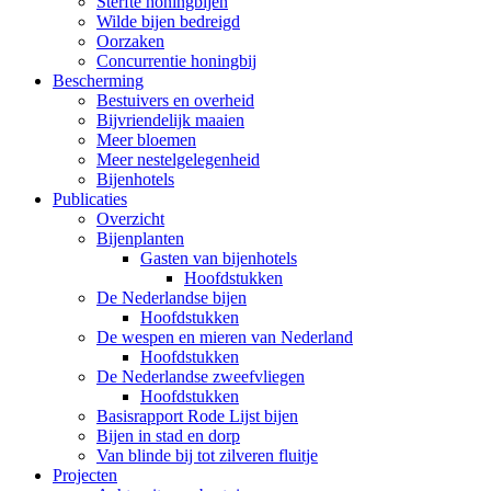
Sterfte honingbijen
Wilde bijen bedreigd
Oorzaken
Concurrentie honingbij
Bescherming
Bestuivers en overheid
Bijvriendelijk maaien
Meer bloemen
Meer nestelgelegenheid
Bijenhotels
Publicaties
Overzicht
Bijenplanten
Gasten van bijenhotels
Hoofdstukken
De Nederlandse bijen
Hoofdstukken
De wespen en mieren van Nederland
Hoofdstukken
De Nederlandse zweefvliegen
Hoofdstukken
Basisrapport Rode Lijst bijen
Bijen in stad en dorp
Van blinde bij tot zilveren fluitje
Projecten