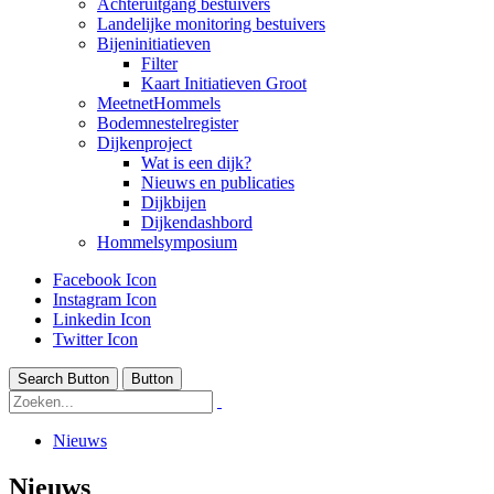
Achteruitgang bestuivers
Landelijke monitoring bestuivers
Bijeninitiatieven
Filter
Kaart Initiatieven Groot
MeetnetHommels
Bodemnestelregister
Dijkenproject
Wat is een dijk?
Nieuws en publicaties
Dijkbijen
Dijkendashbord
Hommelsymposium
Facebook Icon
Instagram Icon
Linkedin Icon
Twitter Icon
Search Button
Button
Nieuws
Nieuws