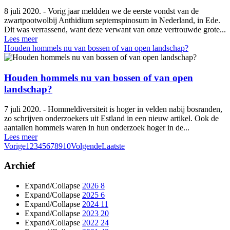
8 juli 2020. - Vorig jaar meldden we de eerste vondst van de
zwartpootwolbij Anthidium septemspinosum in Nederland, in Ede.
Dit was verrassend, want deze verwant van onze vertrouwde grote...
Lees meer
Houden hommels nu van bossen of van open landschap?
Houden hommels nu van bossen of van open
landschap?
7 juli 2020. - Hommeldiversiteit is hoger in velden nabij bosranden,
zo schrijven onderzoekers uit Estland in een nieuw artikel. Ook de
aantallen hommels waren in hun onderzoek hoger in de...
Lees meer
Vorige
1
2
3
4
5
6
7
8
9
10
Volgende
Laatste
Archief
Expand/Collapse
2026
8
Expand/Collapse
2025
6
Expand/Collapse
2024
11
Expand/Collapse
2023
20
Expand/Collapse
2022
24