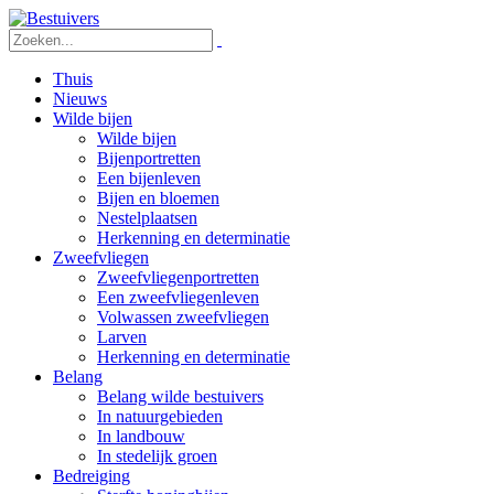
Thuis
Nieuws
Wilde bijen
Wilde bijen
Bijenportretten
Een bijenleven
Bijen en bloemen
Nestelplaatsen
Herkenning en determinatie
Zweefvliegen
Zweefvliegenportretten
Een zweefvliegenleven
Volwassen zweefvliegen
Larven
Herkenning en determinatie
Belang
Belang wilde bestuivers
In natuurgebieden
In landbouw
In stedelijk groen
Bedreiging