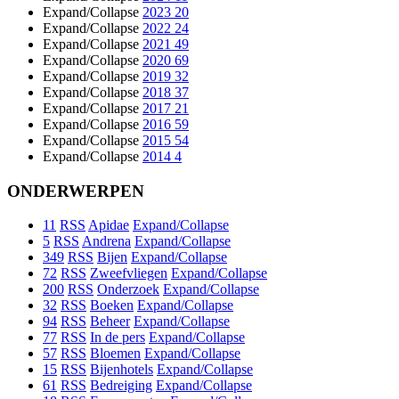
Expand/Collapse
2023
20
Expand/Collapse
2022
24
Expand/Collapse
2021
49
Expand/Collapse
2020
69
Expand/Collapse
2019
32
Expand/Collapse
2018
37
Expand/Collapse
2017
21
Expand/Collapse
2016
59
Expand/Collapse
2015
54
Expand/Collapse
2014
4
ONDERWERPEN
11
RSS
Apidae
Expand/Collapse
5
RSS
Andrena
Expand/Collapse
349
RSS
Bijen
Expand/Collapse
72
RSS
Zweefvliegen
Expand/Collapse
200
RSS
Onderzoek
Expand/Collapse
32
RSS
Boeken
Expand/Collapse
94
RSS
Beheer
Expand/Collapse
77
RSS
In de pers
Expand/Collapse
57
RSS
Bloemen
Expand/Collapse
15
RSS
Bijenhotels
Expand/Collapse
61
RSS
Bedreiging
Expand/Collapse