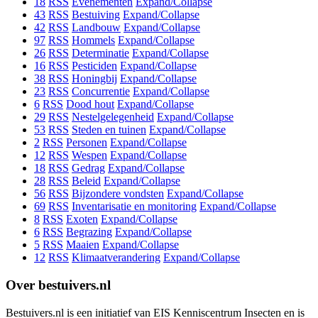
18
RSS
Evenementen
Expand/Collapse
43
RSS
Bestuiving
Expand/Collapse
42
RSS
Landbouw
Expand/Collapse
97
RSS
Hommels
Expand/Collapse
26
RSS
Determinatie
Expand/Collapse
16
RSS
Pesticiden
Expand/Collapse
38
RSS
Honingbij
Expand/Collapse
23
RSS
Concurrentie
Expand/Collapse
6
RSS
Dood hout
Expand/Collapse
29
RSS
Nestelgelegenheid
Expand/Collapse
53
RSS
Steden en tuinen
Expand/Collapse
2
RSS
Personen
Expand/Collapse
12
RSS
Wespen
Expand/Collapse
18
RSS
Gedrag
Expand/Collapse
28
RSS
Beleid
Expand/Collapse
56
RSS
Bijzondere vondsten
Expand/Collapse
69
RSS
Inventarisatie en monitoring
Expand/Collapse
8
RSS
Exoten
Expand/Collapse
6
RSS
Begrazing
Expand/Collapse
5
RSS
Maaien
Expand/Collapse
12
RSS
Klimaatverandering
Expand/Collapse
Over bestuivers.nl
Bestuivers.nl is een initiatief van EIS Kenniscentrum Insecten en is