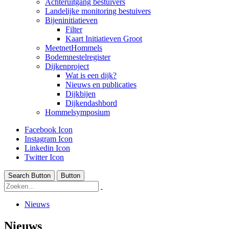
Achteruitgang bestuivers
Landelijke monitoring bestuivers
Bijeninitiatieven
Filter
Kaart Initiatieven Groot
MeetnetHommels
Bodemnestelregister
Dijkenproject
Wat is een dijk?
Nieuws en publicaties
Dijkbijen
Dijkendashbord
Hommelsymposium
Facebook Icon
Instagram Icon
Linkedin Icon
Twitter Icon
Search Button
Button
Nieuws
Nieuws