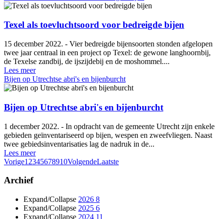
Texel als toevluchtsoord voor bedreigde bijen
15 december 2022. - Vier bedreigde bijensoorten stonden afgelopen
twee jaar centraal in een project op Texel: de gewone langhoornbij,
de Texelse zandbij, de ijszijdebij en de moshommel....
Lees meer
Bijen op Utrechtse abri's en bijenburcht
Bijen op Utrechtse abri's en bijenburcht
1 december 2022. - In opdracht van de gemeente Utrecht zijn enkele
gebieden geïnventariseerd op bijen, wespen en zweefvliegen. Naast
twee gebiedsinventarisaties lag de nadruk in de...
Lees meer
Vorige
1
2
3
4
5
6
7
8
9
10
Volgende
Laatste
Archief
Expand/Collapse
2026
8
Expand/Collapse
2025
6
Expand/Collapse
2024
11