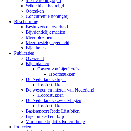
Sterfte honingbijen
Wilde bijen bedreigd
Oorzaken
Concurrentie honingbij
Bescherming
Bestuivers en overheid
Bijvriendelijk maaien
Meer bloemen
Meer nestelgelegenheid
Bijenhotels
Publicaties
Overzicht
Bijenplanten
Gasten van bijenhotels
Hoofdstukken
De Nederlandse bijen
Hoofdstukken
De wespen en mieren van Nederland
Hoofdstukken
De Nederlandse zweefvliegen
Hoofdstukken
Basisrapport Rode Lijst bijen
Bijen in stad en dorp
Van blinde bij tot zilveren fluitje
Projecten