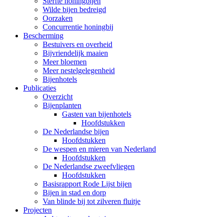
Sterfte honingbijen
Wilde bijen bedreigd
Oorzaken
Concurrentie honingbij
Bescherming
Bestuivers en overheid
Bijvriendelijk maaien
Meer bloemen
Meer nestelgelegenheid
Bijenhotels
Publicaties
Overzicht
Bijenplanten
Gasten van bijenhotels
Hoofdstukken
De Nederlandse bijen
Hoofdstukken
De wespen en mieren van Nederland
Hoofdstukken
De Nederlandse zweefvliegen
Hoofdstukken
Basisrapport Rode Lijst bijen
Bijen in stad en dorp
Van blinde bij tot zilveren fluitje
Projecten