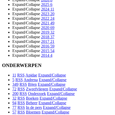
Expand/Collapse
2025
6
Expand/Collapse
2024
11
Expand/Collapse
2023
20
Expand/Collapse
2022
24
Expand/Collapse
2021
49
Expand/Collapse
2020
69
Expand/Collapse
2019
32
Expand/Collapse
2018
37
Expand/Collapse
2017
21
Expand/Collapse
2016
59
Expand/Collapse
2015
54
Expand/Collapse
2014
4
ONDERWERPEN
11
RSS
Apidae
Expand/Collapse
5
RSS
Andrena
Expand/Collapse
349
RSS
Bijen
Expand/Collapse
72
RSS
Zweefvliegen
Expand/Collapse
200
RSS
Onderzoek
Expand/Collapse
32
RSS
Boeken
Expand/Collapse
94
RSS
Beheer
Expand/Collapse
77
RSS
In de pers
Expand/Collapse
57
RSS
Bloemen
Expand/Collapse