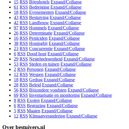
15
RSS
Bijenhotels
Expand/Collapse
61
RSS
Bedreiging
Expand/Collapse
18
RSS
Evenementen
Expand/Collapse
43
RSS
Bestuiving
Expand/Collapse
42
RSS
Landbouw
Expand/Collapse
97
RSS
Hommels
Expand/Collapse
26
RSS
Determinatie
Expand/Collapse
16
RSS
Pesticiden
Expand/Collapse
38
RSS
Honingbij
Expand/Collapse
23
RSS
Concurrentie
Expand/Collapse
6
RSS
Dood hout
Expand/Collapse
29
RSS
Nestelgelegenheid
Expand/Collapse
53
RSS
Steden en tuinen
Expand/Collapse
2
RSS
Personen
Expand/Collapse
12
RSS
Wespen
Expand/Collapse
18
RSS
Gedrag
Expand/Collapse
28
RSS
Beleid
Expand/Collapse
56
RSS
Bijzondere vondsten
Expand/Collapse
69
RSS
Inventarisatie en monitoring
Expand/Collapse
8
RSS
Exoten
Expand/Collapse
6
RSS
Begrazing
Expand/Collapse
5
RSS
Maaien
Expand/Collapse
12
RSS
Klimaatverandering
Expand/Collapse
Over bestuivers.nl