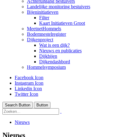
Achteruitgang bestuivers
Landelijke monitoring bestuivers
Bijeninitiatieven
Filter
Kaart Initiatieven Groot
MeetnetHommels
Bodemnestelregister
Dijkenproject
Wat is een dijk?
Nieuws en publicaties
Dijkbijen
Dijkendashbord
Hommelsymposium
Facebook Icon
Instagram Icon
Linkedin Icon
Twitter Icon
Search Button
Button
Nieuws
Nieuws