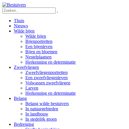
Thuis
Nieuws
Wilde bijen
Wilde bijen
Bijenportretten
Een bijenleven
Bijen en bloemen
Nestelplaatsen
Herkenning en determinatie
Zweefvliegen
Zweefvliegenportretten
Een zweefvliegenleven
Volwassen zweefvliegen
Larven
Herkenning en determinatie
Belang
Belang wilde bestuivers
In natuurgebieden
In landbouw
In stedelijk groen
Bedreiging