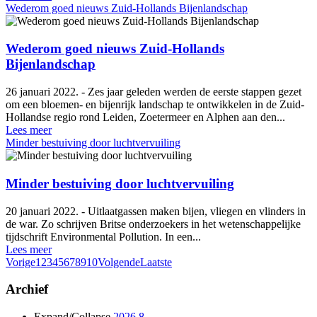
Wederom goed nieuws Zuid-Hollands Bijenlandschap
Wederom goed nieuws Zuid-Hollands
Bijenlandschap
26 januari 2022. - Zes jaar geleden werden de eerste stappen gezet
om een bloemen- en bijenrijk landschap te ontwikkelen in de Zuid-
Hollandse regio rond Leiden, Zoetermeer en Alphen aan den...
Lees meer
Minder bestuiving door luchtvervuiling
Minder bestuiving door luchtvervuiling
20 januari 2022. - Uitlaatgassen maken bijen, vliegen en vlinders in
de war. Zo schrijven Britse onderzoekers in het wetenschappelijke
tijdschrift Environmental Pollution. In een...
Lees meer
Vorige
1
2
3
4
5
6
7
8
9
10
Volgende
Laatste
Archief
Expand/Collapse
2026
8