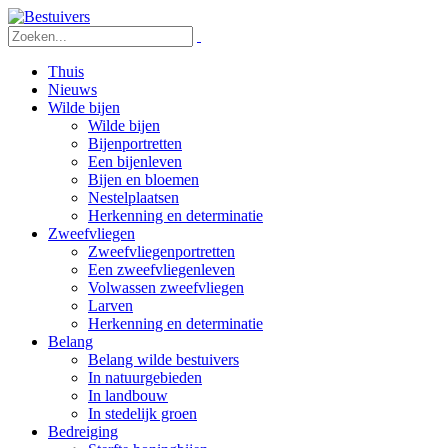
Thuis
Nieuws
Wilde bijen
Wilde bijen
Bijenportretten
Een bijenleven
Bijen en bloemen
Nestelplaatsen
Herkenning en determinatie
Zweefvliegen
Zweefvliegenportretten
Een zweefvliegenleven
Volwassen zweefvliegen
Larven
Herkenning en determinatie
Belang
Belang wilde bestuivers
In natuurgebieden
In landbouw
In stedelijk groen
Bedreiging