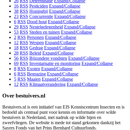
26
RSS
Determinatie
Expand/Collapse
16
RSS
Pesticiden
Expand/Collapse
38
RSS
Honingbij
Expand/Collapse
23
RSS
Concurrentie
Expand/Collapse
6
RSS
Dood hout
Expand/Collapse
29
RSS
Nestelgelegenheid
Expand/Collapse
53
RSS
Steden en tuinen
Expand/Collapse
2
RSS
Personen
Expand/Collapse
12
RSS
Wespen
Expand/Collapse
18
RSS
Gedrag
Expand/Collapse
28
RSS
Beleid
Expand/Collapse
56
RSS
Bijzondere vondsten
Expand/Collapse
69
RSS
Inventarisatie en monitoring
Expand/Collapse
8
RSS
Exoten
Expand/Collapse
6
RSS
Begrazing
Expand/Collapse
5
RSS
Maaien
Expand/Collapse
12
RSS
Klimaatverandering
Expand/Collapse
Over bestuivers.nl
Bestuivers.nl is een initiatief van EIS Kenniscentrum Insecten en is
bedoeld als centraal punt voor kennis en informatie over wilde
bestuivers in Nederland, met nadruk op wilde bijen en
zweefvliegen. De website is mede tot stand gekomen dankzij het
Sayers Fonds van het Prins Bernhard Cultuurfonds.