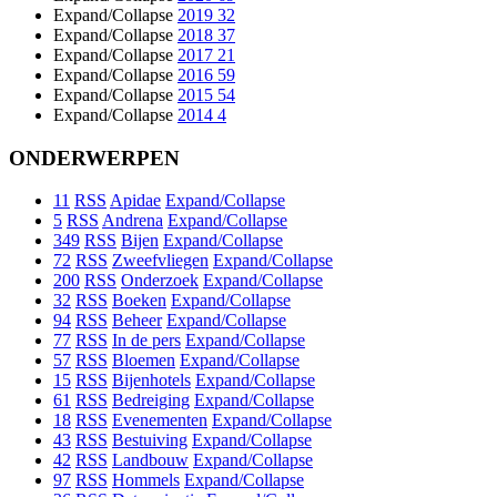
Expand/Collapse
2019
32
Expand/Collapse
2018
37
Expand/Collapse
2017
21
Expand/Collapse
2016
59
Expand/Collapse
2015
54
Expand/Collapse
2014
4
ONDERWERPEN
11
RSS
Apidae
Expand/Collapse
5
RSS
Andrena
Expand/Collapse
349
RSS
Bijen
Expand/Collapse
72
RSS
Zweefvliegen
Expand/Collapse
200
RSS
Onderzoek
Expand/Collapse
32
RSS
Boeken
Expand/Collapse
94
RSS
Beheer
Expand/Collapse
77
RSS
In de pers
Expand/Collapse
57
RSS
Bloemen
Expand/Collapse
15
RSS
Bijenhotels
Expand/Collapse
61
RSS
Bedreiging
Expand/Collapse
18
RSS
Evenementen
Expand/Collapse
43
RSS
Bestuiving
Expand/Collapse
42
RSS
Landbouw
Expand/Collapse
97
RSS
Hommels
Expand/Collapse