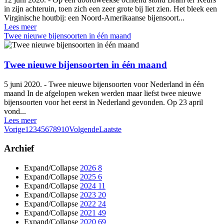
in zijn achteruin, toen zich een zeer grote bij liet zien. Het bleek een
Virginische houtbij: een Noord-Amerikaanse bijensoort...
Lees meer
Twee nieuwe bijensoorten in één maand
Twee nieuwe bijensoorten in één maand
5 juni 2020. - Twee nieuwe bijensoorten voor Nederland in één
maand In de afgelopen weken werden maar liefst twee nieuwe
bijensoorten voor het eerst in Nederland gevonden. Op 23 april
vond...
Lees meer
Vorige
1
2
3
4
5
6
7
8
9
10
Volgende
Laatste
Archief
Expand/Collapse
2026
8
Expand/Collapse
2025
6
Expand/Collapse
2024
11
Expand/Collapse
2023
20
Expand/Collapse
2022
24
Expand/Collapse
2021
49
Expand/Collapse
2020
69