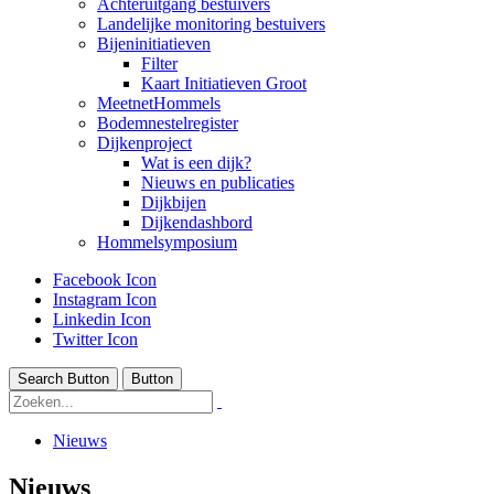
Achteruitgang bestuivers
Landelijke monitoring bestuivers
Bijeninitiatieven
Filter
Kaart Initiatieven Groot
MeetnetHommels
Bodemnestelregister
Dijkenproject
Wat is een dijk?
Nieuws en publicaties
Dijkbijen
Dijkendashbord
Hommelsymposium
Facebook Icon
Instagram Icon
Linkedin Icon
Twitter Icon
Search Button
Button
Nieuws
Nieuws