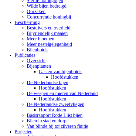
Sterfte honingbijen
Wilde bijen bedreigd
Oorzaken
Concurrentie honingbij
Bescherming
Bestuivers en overheid
Bijvriendelijk maaien
Meer bloemen
Meer nestelgelegenheid
Bijenhotels
Publicaties
Overzicht
Bijenplanten
Gasten van bijenhotels
Hoofdstukken
De Nederlandse bijen
Hoofdstukken
De wespen en mieren van Nederland
Hoofdstukken
De Nederlandse zweefvliegen
Hoofdstukken
Basisrapport Rode Lijst bijen
Bijen in stad en dorp
Van blinde bij tot zilveren fluitje
Projecten