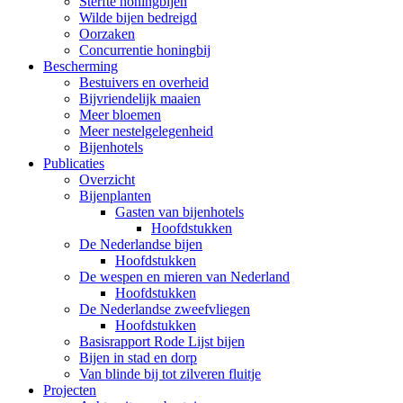
Sterfte honingbijen
Wilde bijen bedreigd
Oorzaken
Concurrentie honingbij
Bescherming
Bestuivers en overheid
Bijvriendelijk maaien
Meer bloemen
Meer nestelgelegenheid
Bijenhotels
Publicaties
Overzicht
Bijenplanten
Gasten van bijenhotels
Hoofdstukken
De Nederlandse bijen
Hoofdstukken
De wespen en mieren van Nederland
Hoofdstukken
De Nederlandse zweefvliegen
Hoofdstukken
Basisrapport Rode Lijst bijen
Bijen in stad en dorp
Van blinde bij tot zilveren fluitje
Projecten