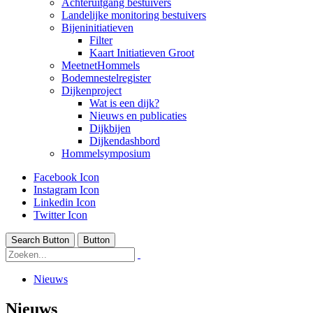
Achteruitgang bestuivers
Landelijke monitoring bestuivers
Bijeninitiatieven
Filter
Kaart Initiatieven Groot
MeetnetHommels
Bodemnestelregister
Dijkenproject
Wat is een dijk?
Nieuws en publicaties
Dijkbijen
Dijkendashbord
Hommelsymposium
Facebook Icon
Instagram Icon
Linkedin Icon
Twitter Icon
Search Button
Button
Nieuws
Nieuws