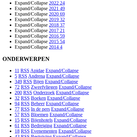
Expand/Collapse
2022
24
Expand/Collapse
2021
49
Expand/Collapse
2020
69
Expand/Collapse
2019
32
Expand/Collapse
2018
37
Expand/Collapse
2017
21
Expand/Collapse
2016
59
Expand/Collapse
2015
54
Expand/Collapse
2014
4
ONDERWERPEN
11
RSS
Apidae
Expand/Collapse
5
RSS
Andrena
Expand/Collapse
349
RSS
Bijen
Expand/Collapse
72
RSS
Zweefvliegen
Expand/Collapse
200
RSS
Onderzoek
Expand/Collapse
32
RSS
Boeken
Expand/Collapse
94
RSS
Beheer
Expand/Collapse
77
RSS
In de pers
Expand/Collapse
57
RSS
Bloemen
Expand/Collapse
15
RSS
Bijenhotels
Expand/Collapse
61
RSS
Bedreiging
Expand/Collapse
18
RSS
Evenementen
Expand/Collapse
43
RSS
Bestuiving
Expand/Collapse