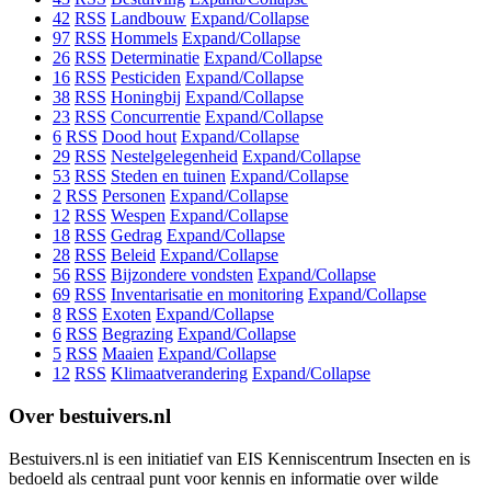
42
RSS
Landbouw
Expand/Collapse
97
RSS
Hommels
Expand/Collapse
26
RSS
Determinatie
Expand/Collapse
16
RSS
Pesticiden
Expand/Collapse
38
RSS
Honingbij
Expand/Collapse
23
RSS
Concurrentie
Expand/Collapse
6
RSS
Dood hout
Expand/Collapse
29
RSS
Nestelgelegenheid
Expand/Collapse
53
RSS
Steden en tuinen
Expand/Collapse
2
RSS
Personen
Expand/Collapse
12
RSS
Wespen
Expand/Collapse
18
RSS
Gedrag
Expand/Collapse
28
RSS
Beleid
Expand/Collapse
56
RSS
Bijzondere vondsten
Expand/Collapse
69
RSS
Inventarisatie en monitoring
Expand/Collapse
8
RSS
Exoten
Expand/Collapse
6
RSS
Begrazing
Expand/Collapse
5
RSS
Maaien
Expand/Collapse
12
RSS
Klimaatverandering
Expand/Collapse
Over bestuivers.nl
Bestuivers.nl is een initiatief van EIS Kenniscentrum Insecten en is
bedoeld als centraal punt voor kennis en informatie over wilde