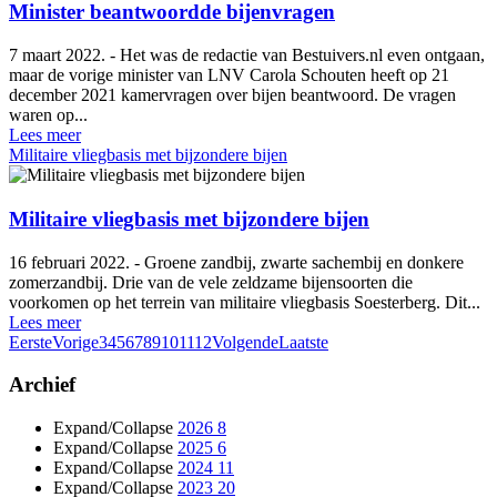
Minister beantwoordde bijenvragen
7 maart 2022. - Het was de redactie van Bestuivers.nl even ontgaan,
maar de vorige minister van LNV Carola Schouten heeft op 21
december 2021 kamervragen over bijen beantwoord. De vragen
waren op...
Lees meer
Militaire vliegbasis met bijzondere bijen
Militaire vliegbasis met bijzondere bijen
16 februari 2022. - Groene zandbij, zwarte sachembij en donkere
zomerzandbij. Drie van de vele zeldzame bijensoorten die
voorkomen op het terrein van militaire vliegbasis Soesterberg. Dit...
Lees meer
Eerste
Vorige
3
4
5
6
7
8
9
10
11
12
Volgende
Laatste
Archief
Expand/Collapse
2026
8
Expand/Collapse
2025
6
Expand/Collapse
2024
11
Expand/Collapse
2023
20