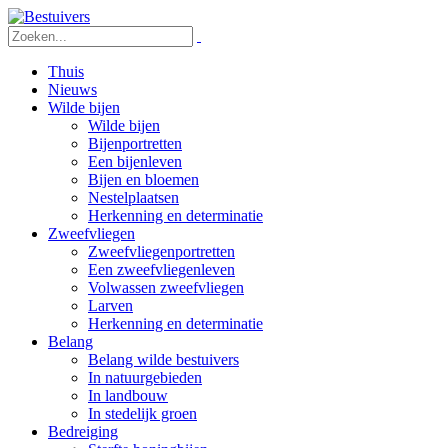
Thuis
Nieuws
Wilde bijen
Wilde bijen
Bijenportretten
Een bijenleven
Bijen en bloemen
Nestelplaatsen
Herkenning en determinatie
Zweefvliegen
Zweefvliegenportretten
Een zweefvliegenleven
Volwassen zweefvliegen
Larven
Herkenning en determinatie
Belang
Belang wilde bestuivers
In natuurgebieden
In landbouw
In stedelijk groen
Bedreiging