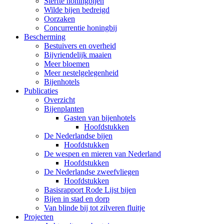
Sterfte honingbijen
Wilde bijen bedreigd
Oorzaken
Concurrentie honingbij
Bescherming
Bestuivers en overheid
Bijvriendelijk maaien
Meer bloemen
Meer nestelgelegenheid
Bijenhotels
Publicaties
Overzicht
Bijenplanten
Gasten van bijenhotels
Hoofdstukken
De Nederlandse bijen
Hoofdstukken
De wespen en mieren van Nederland
Hoofdstukken
De Nederlandse zweefvliegen
Hoofdstukken
Basisrapport Rode Lijst bijen
Bijen in stad en dorp
Van blinde bij tot zilveren fluitje
Projecten