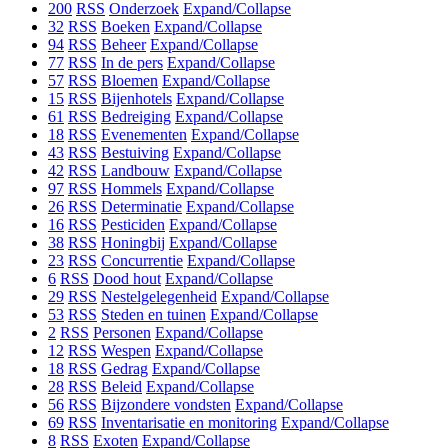
200
RSS
Onderzoek
Expand/Collapse
32
RSS
Boeken
Expand/Collapse
94
RSS
Beheer
Expand/Collapse
77
RSS
In de pers
Expand/Collapse
57
RSS
Bloemen
Expand/Collapse
15
RSS
Bijenhotels
Expand/Collapse
61
RSS
Bedreiging
Expand/Collapse
18
RSS
Evenementen
Expand/Collapse
43
RSS
Bestuiving
Expand/Collapse
42
RSS
Landbouw
Expand/Collapse
97
RSS
Hommels
Expand/Collapse
26
RSS
Determinatie
Expand/Collapse
16
RSS
Pesticiden
Expand/Collapse
38
RSS
Honingbij
Expand/Collapse
23
RSS
Concurrentie
Expand/Collapse
6
RSS
Dood hout
Expand/Collapse
29
RSS
Nestelgelegenheid
Expand/Collapse
53
RSS
Steden en tuinen
Expand/Collapse
2
RSS
Personen
Expand/Collapse
12
RSS
Wespen
Expand/Collapse
18
RSS
Gedrag
Expand/Collapse
28
RSS
Beleid
Expand/Collapse
56
RSS
Bijzondere vondsten
Expand/Collapse
69
RSS
Inventarisatie en monitoring
Expand/Collapse
8
RSS
Exoten
Expand/Collapse