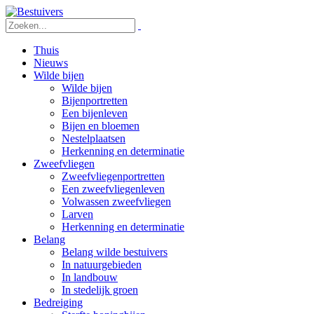
Thuis
Nieuws
Wilde bijen
Wilde bijen
Bijenportretten
Een bijenleven
Bijen en bloemen
Nestelplaatsen
Herkenning en determinatie
Zweefvliegen
Zweefvliegenportretten
Een zweefvliegenleven
Volwassen zweefvliegen
Larven
Herkenning en determinatie
Belang
Belang wilde bestuivers
In natuurgebieden
In landbouw
In stedelijk groen
Bedreiging