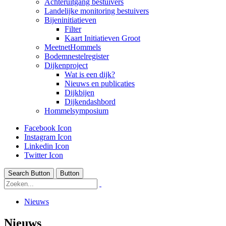
Achteruitgang bestuivers
Landelijke monitoring bestuivers
Bijeninitiatieven
Filter
Kaart Initiatieven Groot
MeetnetHommels
Bodemnestelregister
Dijkenproject
Wat is een dijk?
Nieuws en publicaties
Dijkbijen
Dijkendashbord
Hommelsymposium
Facebook Icon
Instagram Icon
Linkedin Icon
Twitter Icon
Search Button
Button
Nieuws
Nieuws