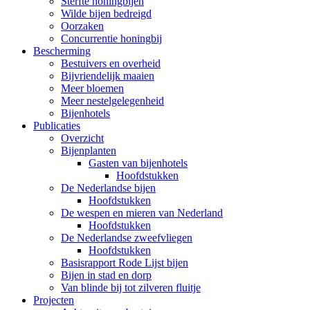
Sterfte honingbijen
Wilde bijen bedreigd
Oorzaken
Concurrentie honingbij
Bescherming
Bestuivers en overheid
Bijvriendelijk maaien
Meer bloemen
Meer nestelgelegenheid
Bijenhotels
Publicaties
Overzicht
Bijenplanten
Gasten van bijenhotels
Hoofdstukken
De Nederlandse bijen
Hoofdstukken
De wespen en mieren van Nederland
Hoofdstukken
De Nederlandse zweefvliegen
Hoofdstukken
Basisrapport Rode Lijst bijen
Bijen in stad en dorp
Van blinde bij tot zilveren fluitje
Projecten