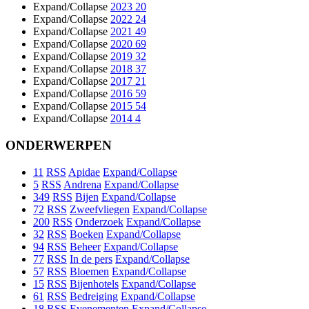
Expand/Collapse
2023
20
Expand/Collapse
2022
24
Expand/Collapse
2021
49
Expand/Collapse
2020
69
Expand/Collapse
2019
32
Expand/Collapse
2018
37
Expand/Collapse
2017
21
Expand/Collapse
2016
59
Expand/Collapse
2015
54
Expand/Collapse
2014
4
ONDERWERPEN
11
RSS
Apidae
Expand/Collapse
5
RSS
Andrena
Expand/Collapse
349
RSS
Bijen
Expand/Collapse
72
RSS
Zweefvliegen
Expand/Collapse
200
RSS
Onderzoek
Expand/Collapse
32
RSS
Boeken
Expand/Collapse
94
RSS
Beheer
Expand/Collapse
77
RSS
In de pers
Expand/Collapse
57
RSS
Bloemen
Expand/Collapse
15
RSS
Bijenhotels
Expand/Collapse
61
RSS
Bedreiging
Expand/Collapse
18
RSS
Evenementen
Expand/Collapse