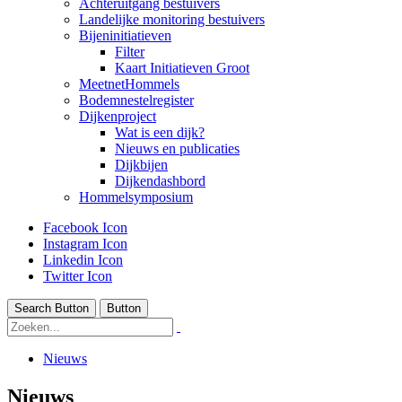
Achteruitgang bestuivers
Landelijke monitoring bestuivers
Bijeninitiatieven
Filter
Kaart Initiatieven Groot
MeetnetHommels
Bodemnestelregister
Dijkenproject
Wat is een dijk?
Nieuws en publicaties
Dijkbijen
Dijkendashbord
Hommelsymposium
Facebook Icon
Instagram Icon
Linkedin Icon
Twitter Icon
Search Button
Button
Nieuws
Nieuws