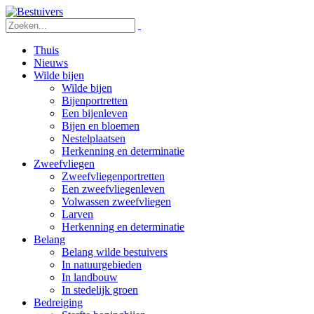
Thuis
Nieuws
Wilde bijen
Wilde bijen
Bijenportretten
Een bijenleven
Bijen en bloemen
Nestelplaatsen
Herkenning en determinatie
Zweefvliegen
Zweefvliegenportretten
Een zweefvliegenleven
Volwassen zweefvliegen
Larven
Herkenning en determinatie
Belang
Belang wilde bestuivers
In natuurgebieden
In landbouw
In stedelijk groen
Bedreiging