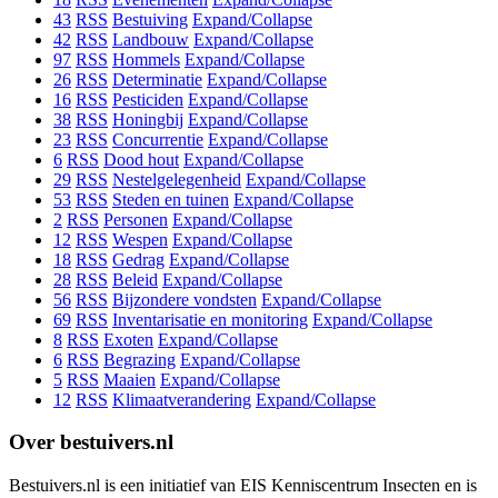
43
RSS
Bestuiving
Expand/Collapse
42
RSS
Landbouw
Expand/Collapse
97
RSS
Hommels
Expand/Collapse
26
RSS
Determinatie
Expand/Collapse
16
RSS
Pesticiden
Expand/Collapse
38
RSS
Honingbij
Expand/Collapse
23
RSS
Concurrentie
Expand/Collapse
6
RSS
Dood hout
Expand/Collapse
29
RSS
Nestelgelegenheid
Expand/Collapse
53
RSS
Steden en tuinen
Expand/Collapse
2
RSS
Personen
Expand/Collapse
12
RSS
Wespen
Expand/Collapse
18
RSS
Gedrag
Expand/Collapse
28
RSS
Beleid
Expand/Collapse
56
RSS
Bijzondere vondsten
Expand/Collapse
69
RSS
Inventarisatie en monitoring
Expand/Collapse
8
RSS
Exoten
Expand/Collapse
6
RSS
Begrazing
Expand/Collapse
5
RSS
Maaien
Expand/Collapse
12
RSS
Klimaatverandering
Expand/Collapse
Over bestuivers.nl
Bestuivers.nl is een initiatief van EIS Kenniscentrum Insecten en is