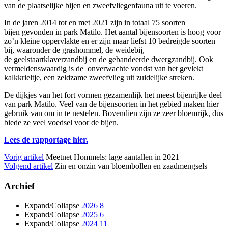
van de plaatselijke bijen en zweefvliegenfauna uit te voeren.
In de jaren 2014 tot en met 2021 zijn in totaal 75 soorten
bijen gevonden in park Matilo. Het aantal bijensoorten is hoog voor
zo’n kleine oppervlakte en er zijn maar liefst 10 bedreigde soorten
bij, waaronder de grashommel, de weidebij,
de geelstaartklaverzandbij en de gebandeerde dwergzandbij. Ook
vermeldenswaardig is de onverwachte vondst van het gevlekt
kalkkrieltje, een zeldzame zweefvlieg uit zuidelijke streken.
De dijkjes van het fort vormen gezamenlijk het meest bijenrijke deel
van park Matilo. Veel van de bijensoorten in het gebied maken hier
gebruik van om in te nestelen. Bovendien zijn ze zeer bloemrijk, dus
biede ze veel voedsel voor de bijen.
Lees de rapportage hier.
Vorig artikel
Meetnet Hommels: lage aantallen in 2021
Volgend artikel
Zin en onzin van bloembollen en zaadmengsels
Archief
Expand/Collapse
2026
8
Expand/Collapse
2025
6
Expand/Collapse
2024
11