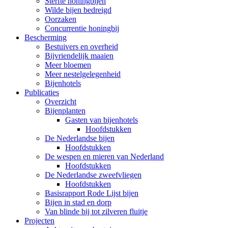
Sterfte honingbijen
Wilde bijen bedreigd
Oorzaken
Concurrentie honingbij
Bescherming
Bestuivers en overheid
Bijvriendelijk maaien
Meer bloemen
Meer nestelgelegenheid
Bijenhotels
Publicaties
Overzicht
Bijenplanten
Gasten van bijenhotels
Hoofdstukken
De Nederlandse bijen
Hoofdstukken
De wespen en mieren van Nederland
Hoofdstukken
De Nederlandse zweefvliegen
Hoofdstukken
Basisrapport Rode Lijst bijen
Bijen in stad en dorp
Van blinde bij tot zilveren fluitje
Projecten