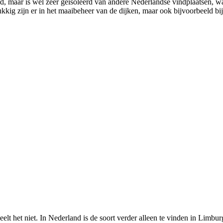
reigd, maar is wel zeer geïsoleerd van andere Nederlandse vindplaatsen,
kkig zijn er in het maaibeheer van de dijken, maar ook bijvoorbeeld bi
elt het niet. In Nederland is de soort verder alleen te vinden in Limbu