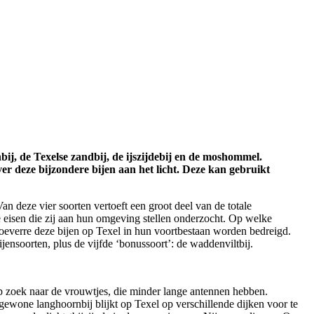
ij, de Texelse zandbij, de ijszijdebij en de moshommel.
r deze bijzondere bijen aan het licht. Deze kan gebruikt
an deze vier soorten vertoeft een groot deel van de totale
de eisen die zij aan hun omgeving stellen onderzocht. Op welke
hoeverre deze bijen op Texel in hun voortbestaan worden bedreigd.
ijensoorten, plus de vijfde ‘bonussoort’: de waddenviltbij.
op zoek naar de vrouwtjes, die minder lange antennen hebben.
gewone langhoornbij blijkt op Texel op verschillende dijken voor te