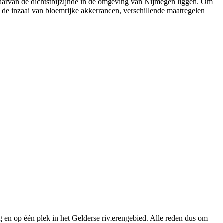
 waarvan de dichtstbijzijnde in de omgeving van Nijmegen liggen. Om
j de inzaai van bloemrijke akkerranden, verschillende maatregelen
rg en op één plek in het Gelderse rivierengebied. Alle reden dus om