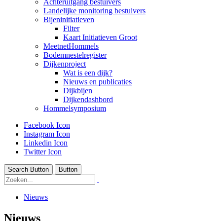
Achteruitgang bestuivers
Landelijke monitoring bestuivers
Bijeninitiatieven
Filter
Kaart Initiatieven Groot
MeetnetHommels
Bodemnestelregister
Dijkenproject
Wat is een dijk?
Nieuws en publicaties
Dijkbijen
Dijkendashbord
Hommelsymposium
Facebook Icon
Instagram Icon
Linkedin Icon
Twitter Icon
Search Button
Button
Nieuws
Nieuws