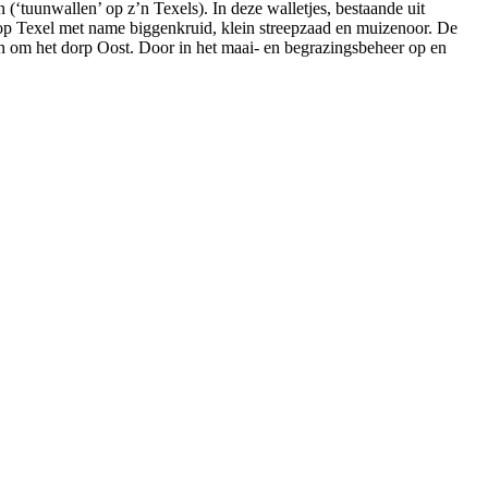
(‘tuunwallen’ op z’n Texels). In deze walletjes, bestaande uit
op Texel met name biggenkruid, klein streepzaad en muizenoor. De
 en om het dorp Oost. Door in het maai- en begrazingsbeheer op en