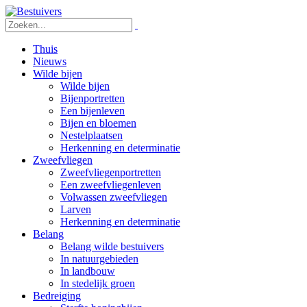
Thuis
Nieuws
Wilde bijen
Wilde bijen
Bijenportretten
Een bijenleven
Bijen en bloemen
Nestelplaatsen
Herkenning en determinatie
Zweefvliegen
Zweefvliegenportretten
Een zweefvliegenleven
Volwassen zweefvliegen
Larven
Herkenning en determinatie
Belang
Belang wilde bestuivers
In natuurgebieden
In landbouw
In stedelijk groen
Bedreiging