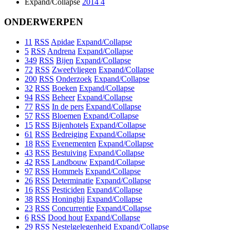
Expand/Collapse
2014
4
ONDERWERPEN
11
RSS
Apidae
Expand/Collapse
5
RSS
Andrena
Expand/Collapse
349
RSS
Bijen
Expand/Collapse
72
RSS
Zweefvliegen
Expand/Collapse
200
RSS
Onderzoek
Expand/Collapse
32
RSS
Boeken
Expand/Collapse
94
RSS
Beheer
Expand/Collapse
77
RSS
In de pers
Expand/Collapse
57
RSS
Bloemen
Expand/Collapse
15
RSS
Bijenhotels
Expand/Collapse
61
RSS
Bedreiging
Expand/Collapse
18
RSS
Evenementen
Expand/Collapse
43
RSS
Bestuiving
Expand/Collapse
42
RSS
Landbouw
Expand/Collapse
97
RSS
Hommels
Expand/Collapse
26
RSS
Determinatie
Expand/Collapse
16
RSS
Pesticiden
Expand/Collapse
38
RSS
Honingbij
Expand/Collapse
23
RSS
Concurrentie
Expand/Collapse
6
RSS
Dood hout
Expand/Collapse
29
RSS
Nestelgelegenheid
Expand/Collapse