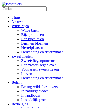
Thuis
Nieuws
Wilde bijen
Wilde bijen
Bijenportretten
Een bijenleven
Bijen en bloemen
Nestelplaatsen
Herkenning en determinatie
Zweefvliegen
Zweefvliegenportretten
Een zweefvliegenleven
Volwassen zweefvliegen
Larven
Herkenning en determinatie
Belang
Belang wilde bestuivers
In natuurgebieden
In landbouw
In stedelijk groen
Bedreiging