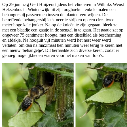
Op 29 juni zag Gert Huijzers tijdens het vlinderen in Willinks Weust
Heksenbos in Winterswijk uit zijn ooghoeken enkele malen een
behangersbij passeren en tussen de planten verdwijnen. De
betreffende behangersbij leek neer te strijken op een circa twee
meter hoge kale jonker. Na op de knieën te zijn gegaan, bleek ze
met een blaadje een gaatje in de stengel in te gaan. Het gaatje zat op
ongeveer 75 centimeter hoogte, met een distelblad als bescherming
en afdakje. Na hooguit vijf minuten werd het nest weer werd
verlaten, om dan na maximaal tien minuten weer terug te keren met
een nieuw 'behangetje'. Dit herhaalde zich diverse keren, zodat er
genoeg mogelijkheden waren voor het maken van foto’s.