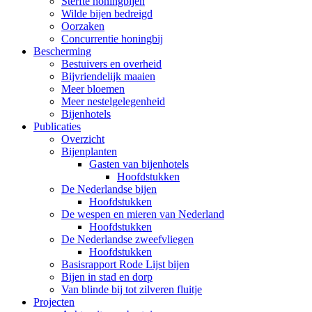
Sterfte honingbijen
Wilde bijen bedreigd
Oorzaken
Concurrentie honingbij
Bescherming
Bestuivers en overheid
Bijvriendelijk maaien
Meer bloemen
Meer nestelgelegenheid
Bijenhotels
Publicaties
Overzicht
Bijenplanten
Gasten van bijenhotels
Hoofdstukken
De Nederlandse bijen
Hoofdstukken
De wespen en mieren van Nederland
Hoofdstukken
De Nederlandse zweefvliegen
Hoofdstukken
Basisrapport Rode Lijst bijen
Bijen in stad en dorp
Van blinde bij tot zilveren fluitje
Projecten