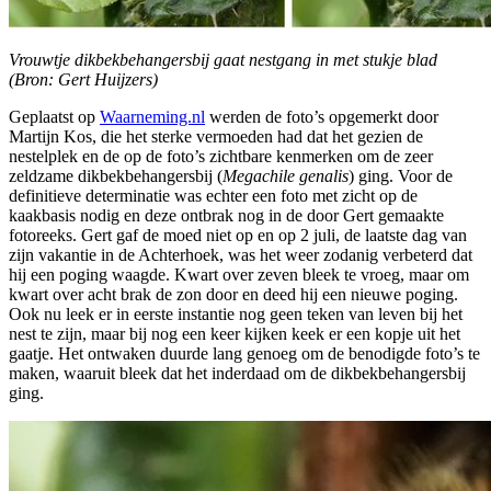
Vrouwtje dikbekbehangersbij gaat nestgang in met stukje blad
(Bron: Gert Huijzers)
Geplaatst op
Waarneming.nl
werden de foto’s opgemerkt door
Martijn Kos, die het sterke vermoeden had dat het gezien de
nestelplek en de op de foto’s zichtbare kenmerken om de zeer
zeldzame dikbekbehangersbij (
Megachile genalis
) ging. Voor de
definitieve determinatie was echter een foto met zicht op de
kaakbasis nodig en deze ontbrak nog in de door Gert gemaakte
fotoreeks. Gert gaf de moed niet op en op 2 juli, de laatste dag van
zijn vakantie in de Achterhoek, was het weer zodanig verbeterd dat
hij een poging waagde. Kwart over zeven bleek te vroeg, maar om
kwart over acht brak de zon door en deed hij een nieuwe poging.
Ook nu leek er in eerste instantie nog geen teken van leven bij het
nest te zijn, maar bij nog een keer kijken keek er een kopje uit het
gaatje. Het ontwaken duurde lang genoeg om de benodigde foto’s te
maken, waaruit bleek dat het inderdaad om de dikbekbehangersbij
ging.