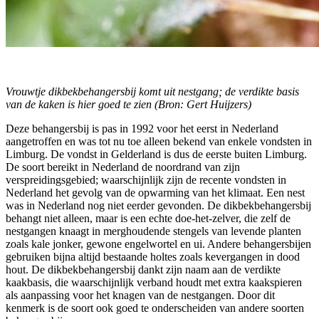
Vrouwtje dikbekbehangersbij komt uit nestgang; de verdikte basis
van de kaken is hier goed te zien (Bron: Gert Huijzers)
Deze behangersbij is pas in 1992 voor het eerst in Nederland
aangetroffen en was tot nu toe alleen bekend van enkele vondsten in
Limburg. De vondst in Gelderland is dus de eerste buiten Limburg.
De soort bereikt in Nederland de noordrand van zijn
verspreidingsgebied; waarschijnlijk zijn de recente vondsten in
Nederland het gevolg van de opwarming van het klimaat. Een nest
was in Nederland nog niet eerder gevonden. De dikbekbehangersbij
behangt niet alleen, maar is een echte doe-het-zelver, die zelf de
nestgangen knaagt in merghoudende stengels van levende planten
zoals kale jonker, gewone engelwortel en ui. Andere behangersbijen
gebruiken bijna altijd bestaande holtes zoals kevergangen in dood
hout. De dikbekbehangersbij dankt zijn naam aan de verdikte
kaakbasis, die waarschijnlijk verband houdt met extra kaakspieren
als aanpassing voor het knagen van de nestgangen. Door dit
kenmerk is de soort ook goed te onderscheiden van andere soorten