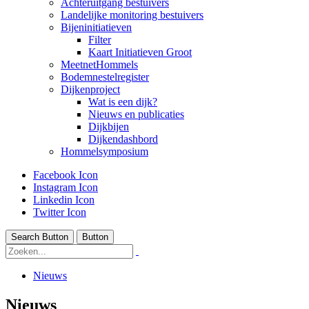
Achteruitgang bestuivers
Landelijke monitoring bestuivers
Bijeninitiatieven
Filter
Kaart Initiatieven Groot
MeetnetHommels
Bodemnestelregister
Dijkenproject
Wat is een dijk?
Nieuws en publicaties
Dijkbijen
Dijkendashbord
Hommelsymposium
Facebook Icon
Instagram Icon
Linkedin Icon
Twitter Icon
Search Button
Button
Nieuws
Nieuws