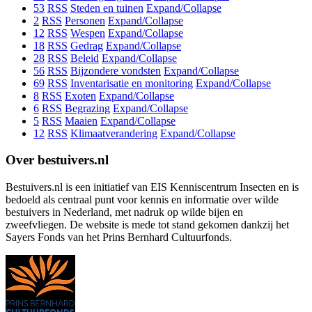
53
RSS
Steden en tuinen
Expand/Collapse
2
RSS
Personen
Expand/Collapse
12
RSS
Wespen
Expand/Collapse
18
RSS
Gedrag
Expand/Collapse
28
RSS
Beleid
Expand/Collapse
56
RSS
Bijzondere vondsten
Expand/Collapse
69
RSS
Inventarisatie en monitoring
Expand/Collapse
8
RSS
Exoten
Expand/Collapse
6
RSS
Begrazing
Expand/Collapse
5
RSS
Maaien
Expand/Collapse
12
RSS
Klimaatverandering
Expand/Collapse
Over bestuivers.nl
Bestuivers.nl is een initiatief van EIS Kenniscentrum Insecten en is
bedoeld als centraal punt voor kennis en informatie over wilde
bestuivers in Nederland, met nadruk op wilde bijen en
zweefvliegen. De website is mede tot stand gekomen dankzij het
Sayers Fonds van het Prins Bernhard Cultuurfonds.