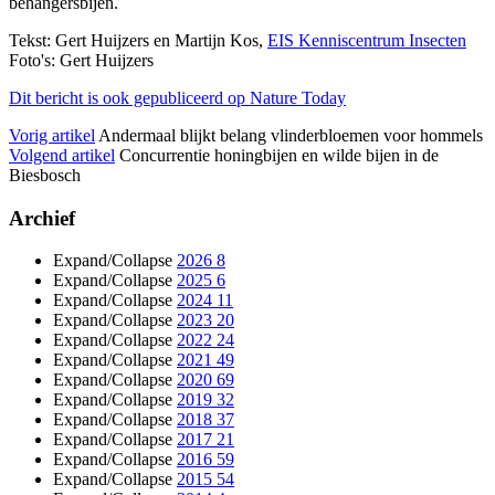
behangersbijen.
Tekst: Gert Huijzers en Martijn Kos,
EIS Kenniscentrum Insecten
Foto's: Gert Huijzers
Dit bericht is ook gepubliceerd op Nature Today
Vorig artikel
Andermaal blijkt belang vlinderbloemen voor hommels
Volgend artikel
Concurrentie honingbijen en wilde bijen in de
Biesbosch
Archief
Expand/Collapse
2026
8
Expand/Collapse
2025
6
Expand/Collapse
2024
11
Expand/Collapse
2023
20
Expand/Collapse
2022
24
Expand/Collapse
2021
49
Expand/Collapse
2020
69
Expand/Collapse
2019
32
Expand/Collapse
2018
37
Expand/Collapse
2017
21
Expand/Collapse
2016
59
Expand/Collapse
2015
54