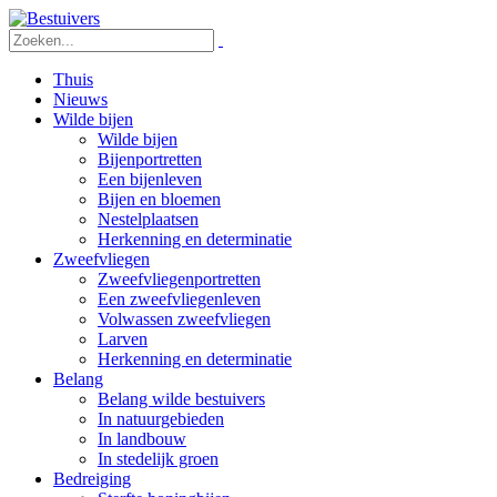
Thuis
Nieuws
Wilde bijen
Wilde bijen
Bijenportretten
Een bijenleven
Bijen en bloemen
Nestelplaatsen
Herkenning en determinatie
Zweefvliegen
Zweefvliegenportretten
Een zweefvliegenleven
Volwassen zweefvliegen
Larven
Herkenning en determinatie
Belang
Belang wilde bestuivers
In natuurgebieden
In landbouw
In stedelijk groen
Bedreiging