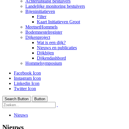
Achteruitgang bestuivers
Landelijke monitoring bestuivers
Bijeninitiatieven
Filter
Kaart Initiatieven Groot
MeetnetHommels
Bodemnestelregister
Dijkenproject
Wat is een dijk?
Nieuws en publicaties
Dijkbijen
Dijkendashbord
Hommelsymposium
Facebook Icon
Instagram Icon
Linkedin Icon
Twitter Icon
Search Button
Button
Nieuws
Nieuws