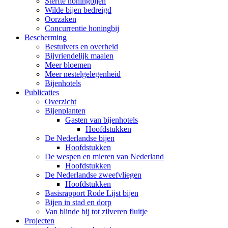
Sterfte honingbijen
Wilde bijen bedreigd
Oorzaken
Concurrentie honingbij
Bescherming
Bestuivers en overheid
Bijvriendelijk maaien
Meer bloemen
Meer nestelgelegenheid
Bijenhotels
Publicaties
Overzicht
Bijenplanten
Gasten van bijenhotels
Hoofdstukken
De Nederlandse bijen
Hoofdstukken
De wespen en mieren van Nederland
Hoofdstukken
De Nederlandse zweefvliegen
Hoofdstukken
Basisrapport Rode Lijst bijen
Bijen in stad en dorp
Van blinde bij tot zilveren fluitje
Projecten