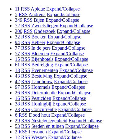
11
RSS
Apidae
Expand/Collapse
5
RSS
Andrena
Expand/Collapse
349
RSS
Bijen
Expand/Collapse
72
RSS
Zweefvliegen
Expand/Collapse
200
RSS
Onderzoek
Expand/Collapse
32
RSS
Boeken
Expand/Collapse
94
RSS
Beheer
Expand/Collapse
77
RSS
In de pers
Expand/Collapse
57
RSS
Bloemen
Expand/Collapse
15
RSS
Bijenhotels
Expand/Collapse
61
RSS
Bedreiging
Expand/Collapse
18
RSS
Evenementen
Expand/Collapse
43
RSS
Bestuiving
Expand/Collapse
42
RSS
Landbouw
Expand/Collapse
97
RSS
Hommels
Expand/Collapse
26
RSS
Determinatie
Expand/Collapse
16
RSS
Pesticiden
Expand/Collapse
38
RSS
Honingbij
Expand/Collapse
23
RSS
Concurrentie
Expand/Collapse
6
RSS
Dood hout
Expand/Collapse
29
RSS
Nestelgelegenheid
Expand/Collapse
53
RSS
Steden en tuinen
Expand/Collapse
2
RSS
Personen
Expand/Collapse
12
RSS
Wespen
Expand/Collapse