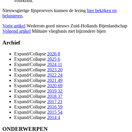
voorkomt.
Nieuwsgierige fijnproevers kunnen de lezing
hier bekijken en
beluisteren
.
Vorig artikel
Wederom goed nieuws Zuid-Hollands Bijenlandschap
Volgend artikel
Militaire vliegbasis met bijzondere bijen
Archief
Expand/Collapse
2026
8
Expand/Collapse
2025
6
Expand/Collapse
2024
11
Expand/Collapse
2023
20
Expand/Collapse
2022
24
Expand/Collapse
2021
49
Expand/Collapse
2020
69
Expand/Collapse
2019
32
Expand/Collapse
2018
37
Expand/Collapse
2017
21
Expand/Collapse
2016
59
Expand/Collapse
2015
54
Expand/Collapse
2014
4
ONDERWERPEN