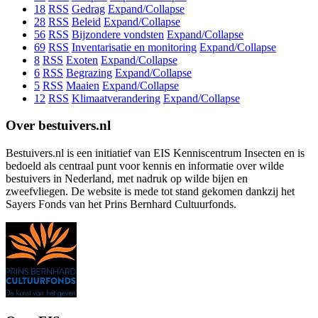
18
RSS
Gedrag
Expand/Collapse
28
RSS
Beleid
Expand/Collapse
56
RSS
Bijzondere vondsten
Expand/Collapse
69
RSS
Inventarisatie en monitoring
Expand/Collapse
8
RSS
Exoten
Expand/Collapse
6
RSS
Begrazing
Expand/Collapse
5
RSS
Maaien
Expand/Collapse
12
RSS
Klimaatverandering
Expand/Collapse
Over bestuivers.nl
Bestuivers.nl is een initiatief van EIS Kenniscentrum Insecten en is
bedoeld als centraal punt voor kennis en informatie over wilde
bestuivers in Nederland, met nadruk op wilde bijen en
zweefvliegen. De website is mede tot stand gekomen dankzij het
Sayers Fonds van het Prins Bernhard Cultuurfonds.