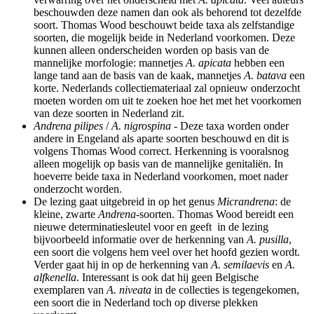
beschouwden deze namen dan ook als behorend tot dezelfde
soort. Thomas Wood beschouwt beide taxa als zelfstandige
soorten, die mogelijk beide in Nederland voorkomen. Deze
kunnen alleen onderscheiden worden op basis van de
mannelijke morfologie: mannetjes
A. apicata
hebben een
lange tand aan de basis van de kaak, mannetjes
A. batava
een
korte. Nederlands collectiemateriaal zal opnieuw onderzocht
moeten worden om uit te zoeken hoe het met het voorkomen
van deze soorten in Nederland zit.
Andrena pilipes
/
A. nigrospina
- Deze taxa worden onder
andere in Engeland als aparte soorten beschouwd en dit is
volgens Thomas Wood correct. Herkenning is vooralsnog
alleen mogelijk op basis van de mannelijke genitaliën. In
hoeverre beide taxa in Nederland voorkomen, moet nader
onderzocht worden.
De lezing gaat uitgebreid in op het genus
Micrandrena
: de
kleine, zwarte
Andrena
-soorten. Thomas Wood bereidt een
nieuwe determinatiesleutel voor en geeft in de lezing
bijvoorbeeld informatie over de herkenning van
A. pusilla
,
een soort die volgens hem veel over het hoofd gezien wordt.
Verder gaat hij in op de herkenning van
A. semilaevis
en
A.
alfkenella
. Interessant is ook dat hij geen Belgische
exemplaren van
A. niveata
in de collecties is tegengekomen,
een soort die in Nederland toch op diverse plekken