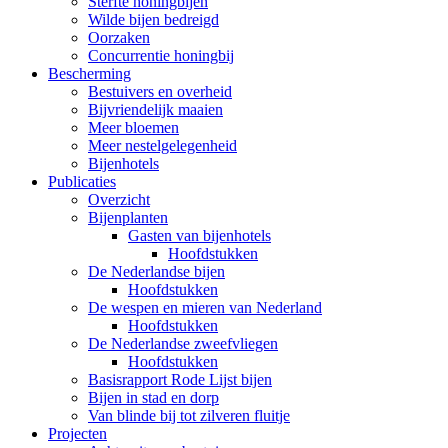
Sterfte honingbijen
Wilde bijen bedreigd
Oorzaken
Concurrentie honingbij
Bescherming
Bestuivers en overheid
Bijvriendelijk maaien
Meer bloemen
Meer nestelgelegenheid
Bijenhotels
Publicaties
Overzicht
Bijenplanten
Gasten van bijenhotels
Hoofdstukken
De Nederlandse bijen
Hoofdstukken
De wespen en mieren van Nederland
Hoofdstukken
De Nederlandse zweefvliegen
Hoofdstukken
Basisrapport Rode Lijst bijen
Bijen in stad en dorp
Van blinde bij tot zilveren fluitje
Projecten