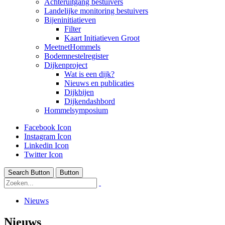
Achteruitgang bestuivers
Landelijke monitoring bestuivers
Bijeninitiatieven
Filter
Kaart Initiatieven Groot
MeetnetHommels
Bodemnestelregister
Dijkenproject
Wat is een dijk?
Nieuws en publicaties
Dijkbijen
Dijkendashbord
Hommelsymposium
Facebook Icon
Instagram Icon
Linkedin Icon
Twitter Icon
Search Button
Button
Nieuws
Nieuws