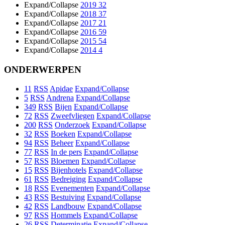
Expand/Collapse
2019
32
Expand/Collapse
2018
37
Expand/Collapse
2017
21
Expand/Collapse
2016
59
Expand/Collapse
2015
54
Expand/Collapse
2014
4
ONDERWERPEN
11
RSS
Apidae
Expand/Collapse
5
RSS
Andrena
Expand/Collapse
349
RSS
Bijen
Expand/Collapse
72
RSS
Zweefvliegen
Expand/Collapse
200
RSS
Onderzoek
Expand/Collapse
32
RSS
Boeken
Expand/Collapse
94
RSS
Beheer
Expand/Collapse
77
RSS
In de pers
Expand/Collapse
57
RSS
Bloemen
Expand/Collapse
15
RSS
Bijenhotels
Expand/Collapse
61
RSS
Bedreiging
Expand/Collapse
18
RSS
Evenementen
Expand/Collapse
43
RSS
Bestuiving
Expand/Collapse
42
RSS
Landbouw
Expand/Collapse
97
RSS
Hommels
Expand/Collapse
26
RSS
Determinatie
Expand/Collapse