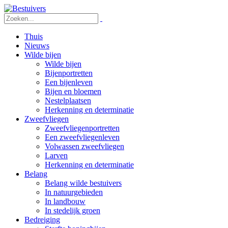
Thuis
Nieuws
Wilde bijen
Wilde bijen
Bijenportretten
Een bijenleven
Bijen en bloemen
Nestelplaatsen
Herkenning en determinatie
Zweefvliegen
Zweefvliegenportretten
Een zweefvliegenleven
Volwassen zweefvliegen
Larven
Herkenning en determinatie
Belang
Belang wilde bestuivers
In natuurgebieden
In landbouw
In stedelijk groen
Bedreiging