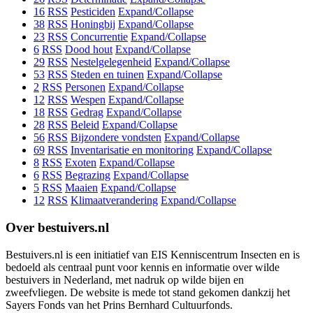
16
RSS
Pesticiden
Expand/Collapse
38
RSS
Honingbij
Expand/Collapse
23
RSS
Concurrentie
Expand/Collapse
6
RSS
Dood hout
Expand/Collapse
29
RSS
Nestelgelegenheid
Expand/Collapse
53
RSS
Steden en tuinen
Expand/Collapse
2
RSS
Personen
Expand/Collapse
12
RSS
Wespen
Expand/Collapse
18
RSS
Gedrag
Expand/Collapse
28
RSS
Beleid
Expand/Collapse
56
RSS
Bijzondere vondsten
Expand/Collapse
69
RSS
Inventarisatie en monitoring
Expand/Collapse
8
RSS
Exoten
Expand/Collapse
6
RSS
Begrazing
Expand/Collapse
5
RSS
Maaien
Expand/Collapse
12
RSS
Klimaatverandering
Expand/Collapse
Over bestuivers.nl
Bestuivers.nl is een initiatief van EIS Kenniscentrum Insecten en is
bedoeld als centraal punt voor kennis en informatie over wilde
bestuivers in Nederland, met nadruk op wilde bijen en
zweefvliegen. De website is mede tot stand gekomen dankzij het
Sayers Fonds van het Prins Bernhard Cultuurfonds.