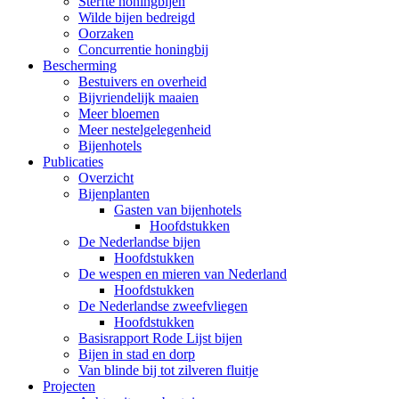
Sterfte honingbijen
Wilde bijen bedreigd
Oorzaken
Concurrentie honingbij
Bescherming
Bestuivers en overheid
Bijvriendelijk maaien
Meer bloemen
Meer nestelgelegenheid
Bijenhotels
Publicaties
Overzicht
Bijenplanten
Gasten van bijenhotels
Hoofdstukken
De Nederlandse bijen
Hoofdstukken
De wespen en mieren van Nederland
Hoofdstukken
De Nederlandse zweefvliegen
Hoofdstukken
Basisrapport Rode Lijst bijen
Bijen in stad en dorp
Van blinde bij tot zilveren fluitje
Projecten