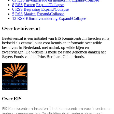
69
RSS
Inventarisatie en monitoring
Expand/Collapse
8
RSS
Exoten
Expand/Collapse
6
RSS
Begrazing
Expand/Collapse
5
RSS
Maaien
Expand/Collapse
12
RSS
Klimaatverandering
Expand/Collapse
Over bestuivers.nl
Bestuivers.nl is een initiatief van EIS Kenniscentrum Insecten en is
bedoeld als centraal punt voor kennis en informatie over wilde
bestuivers in Nederland, met nadruk op wilde bijen en
zweefvliegen. De website is mede tot stand gekomen dankzij het
Sayers Fonds van het Prins Bernhard Cultuurfonds.
Over EIS
EIS Kenniscentrum Insecten is het kenniscentrum voor insecten en
andere ongewervelden. De stichting doet onderzoek en geeft