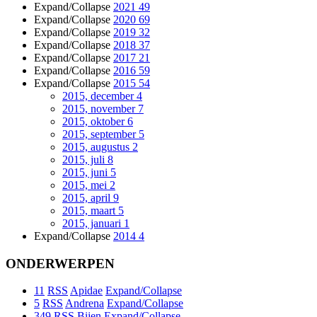
Expand/Collapse
2021
49
Expand/Collapse
2020
69
Expand/Collapse
2019
32
Expand/Collapse
2018
37
Expand/Collapse
2017
21
Expand/Collapse
2016
59
Expand/Collapse
2015
54
2015, december
4
2015, november
7
2015, oktober
6
2015, september
5
2015, augustus
2
2015, juli
8
2015, juni
5
2015, mei
2
2015, april
9
2015, maart
5
2015, januari
1
Expand/Collapse
2014
4
ONDERWERPEN
11
RSS
Apidae
Expand/Collapse
5
RSS
Andrena
Expand/Collapse
349
RSS
Bijen
Expand/Collapse