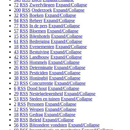
72
RSS
Zweefvliegen
Expand/Collapse
200
RSS
Onderzoek
Expand/Collapse
32
RSS
Boeken
Expand/Collapse
94
RSS
Beheer
Expand/Collapse
77
RSS
In de pers
Expand/Collapse
57
RSS
Bloemen
Expand/Collapse
15
RSS
Bijenhotels
Expand/Collapse
61
RSS
Bedreiging
Expand/Collapse
18
RSS
Evenementen
Expand/Collapse
43
RSS
Bestuiving
Expand/Collapse
42
RSS
Landbouw
Expand/Collapse
97
RSS
Hommels
Expand/Collapse
26
RSS
Determinatie
Expand/Collapse
16
RSS
Pesticiden
Expand/Collapse
38
RSS
Honingbij
Expand/Collapse
23
RSS
Concurrentie
Expand/Collapse
6
RSS
Dood hout
Expand/Collapse
29
RSS
Nestelgelegenheid
Expand/Collapse
53
RSS
Steden en tuinen
Expand/Collapse
2
RSS
Personen
Expand/Collapse
12
RSS
Wespen
Expand/Collapse
18
RSS
Gedrag
Expand/Collapse
28
RSS
Beleid
Expand/Collapse
56
RSS
Bijzondere vondsten
Expand/Collapse