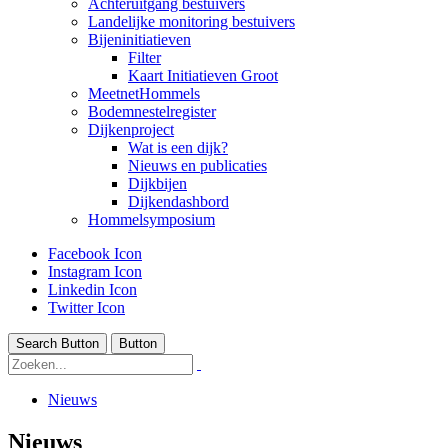
Achteruitgang bestuivers
Landelijke monitoring bestuivers
Bijeninitiatieven
Filter
Kaart Initiatieven Groot
MeetnetHommels
Bodemnestelregister
Dijkenproject
Wat is een dijk?
Nieuws en publicaties
Dijkbijen
Dijkendashbord
Hommelsymposium
Facebook Icon
Instagram Icon
Linkedin Icon
Twitter Icon
Search Button
Button
Nieuws
Nieuws