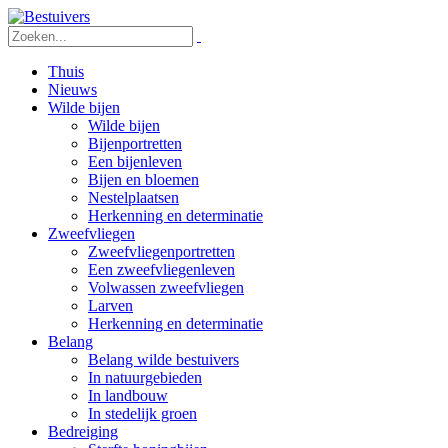
Thuis
Nieuws
Wilde bijen
Wilde bijen
Bijenportretten
Een bijenleven
Bijen en bloemen
Nestelplaatsen
Herkenning en determinatie
Zweefvliegen
Zweefvliegenportretten
Een zweefvliegenleven
Volwassen zweefvliegen
Larven
Herkenning en determinatie
Belang
Belang wilde bestuivers
In natuurgebieden
In landbouw
In stedelijk groen
Bedreiging