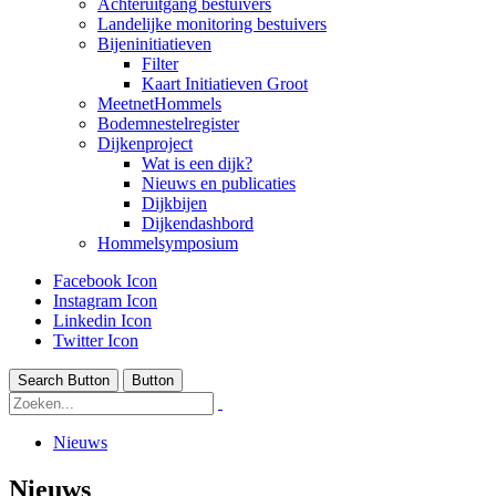
Achteruitgang bestuivers
Landelijke monitoring bestuivers
Bijeninitiatieven
Filter
Kaart Initiatieven Groot
MeetnetHommels
Bodemnestelregister
Dijkenproject
Wat is een dijk?
Nieuws en publicaties
Dijkbijen
Dijkendashbord
Hommelsymposium
Facebook Icon
Instagram Icon
Linkedin Icon
Twitter Icon
Search Button
Button
Nieuws
Nieuws