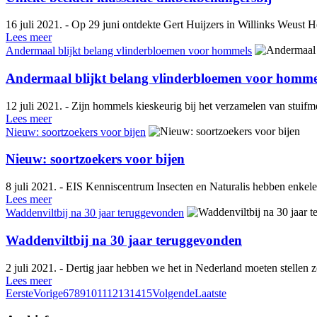
16 juli 2021. - Op 29 juni ontdekte Gert Huijzers in Willinks Weust H
Lees meer
Andermaal blijkt belang vlinderbloemen voor hommels
Andermaal blijkt belang vlinderbloemen voor homme
12 juli 2021. - Zijn hommels kieskeurig bij het verzamelen van stuif
Lees meer
Nieuw: soortzoekers voor bijen
Nieuw: soortzoekers voor bijen
8 juli 2021. - EIS Kenniscentrum Insecten en Naturalis hebben enkele 
Lees meer
Waddenviltbij na 30 jaar teruggevonden
Waddenviltbij na 30 jaar teruggevonden
2 juli 2021. - Dertig jaar hebben we het in Nederland moeten stellen 
Lees meer
Eerste
Vorige
6
7
8
9
10
11
12
13
14
15
Volgende
Laatste