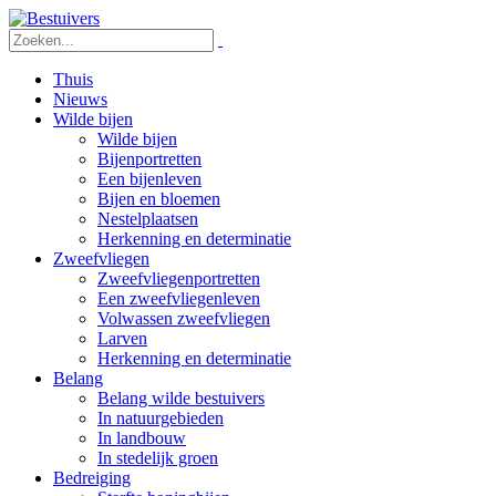
Thuis
Nieuws
Wilde bijen
Wilde bijen
Bijenportretten
Een bijenleven
Bijen en bloemen
Nestelplaatsen
Herkenning en determinatie
Zweefvliegen
Zweefvliegenportretten
Een zweefvliegenleven
Volwassen zweefvliegen
Larven
Herkenning en determinatie
Belang
Belang wilde bestuivers
In natuurgebieden
In landbouw
In stedelijk groen
Bedreiging