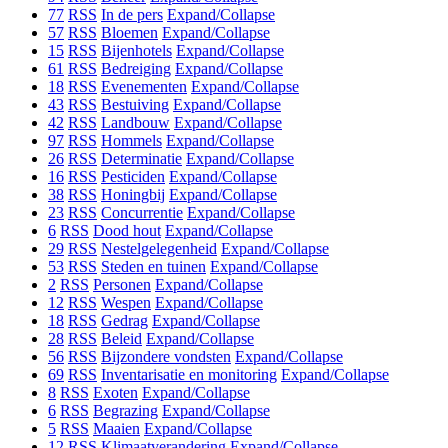
77
RSS
In de pers
Expand/Collapse
57
RSS
Bloemen
Expand/Collapse
15
RSS
Bijenhotels
Expand/Collapse
61
RSS
Bedreiging
Expand/Collapse
18
RSS
Evenementen
Expand/Collapse
43
RSS
Bestuiving
Expand/Collapse
42
RSS
Landbouw
Expand/Collapse
97
RSS
Hommels
Expand/Collapse
26
RSS
Determinatie
Expand/Collapse
16
RSS
Pesticiden
Expand/Collapse
38
RSS
Honingbij
Expand/Collapse
23
RSS
Concurrentie
Expand/Collapse
6
RSS
Dood hout
Expand/Collapse
29
RSS
Nestelgelegenheid
Expand/Collapse
53
RSS
Steden en tuinen
Expand/Collapse
2
RSS
Personen
Expand/Collapse
12
RSS
Wespen
Expand/Collapse
18
RSS
Gedrag
Expand/Collapse
28
RSS
Beleid
Expand/Collapse
56
RSS
Bijzondere vondsten
Expand/Collapse
69
RSS
Inventarisatie en monitoring
Expand/Collapse
8
RSS
Exoten
Expand/Collapse
6
RSS
Begrazing
Expand/Collapse
5
RSS
Maaien
Expand/Collapse
12
RSS
Klimaatverandering
Expand/Collapse