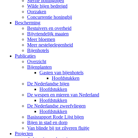
Sterfte honingbijen
Wilde bijen bedreigd
Oorzaken
Concurrentie honingbij
Bescherming
Bestuivers en overheid
Bijvriendelijk maaien
Meer bloemen
Meer nestelgelegenheid
Bijenhotels
Publicaties
Overzicht
Bijenplanten
Gasten van bijenhotels
Hoofdstukken
De Nederlandse bijen
Hoofdstukken
De wespen en mieren van Nederland
Hoofdstukken
De Nederlandse zweefvliegen
Hoofdstukken
Basisrapport Rode Lijst bijen
Bijen in stad en dorp
Van blinde bij tot zilveren fluitje
Projecten