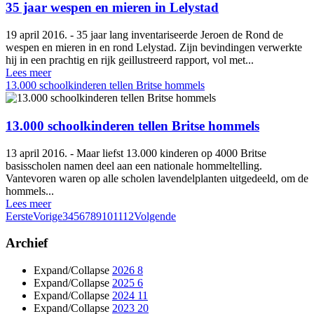
35 jaar wespen en mieren in Lelystad
19 april 2016. - 35 jaar lang inventariseerde Jeroen de Rond de
wespen en mieren in en rond Lelystad. Zijn bevindingen verwerkte
hij in een prachtig en rijk geillustreerd rapport, vol met...
Lees meer
13.000 schoolkinderen tellen Britse hommels
13.000 schoolkinderen tellen Britse hommels
13 april 2016. - Maar liefst 13.000 kinderen op 4000 Britse
basisscholen namen deel aan een nationale hommeltelling.
Vantevoren waren op alle scholen lavendelplanten uitgedeeld, om de
hommels...
Lees meer
Eerste
Vorige
3
4
5
6
7
8
9
10
11
12
Volgende
Archief
Expand/Collapse
2026
8
Expand/Collapse
2025
6
Expand/Collapse
2024
11
Expand/Collapse
2023
20