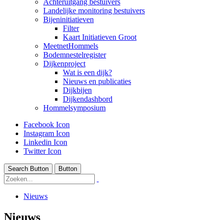
Achteruitgang bestuivers
Landelijke monitoring bestuivers
Bijeninitiatieven
Filter
Kaart Initiatieven Groot
MeetnetHommels
Bodemnestelregister
Dijkenproject
Wat is een dijk?
Nieuws en publicaties
Dijkbijen
Dijkendashbord
Hommelsymposium
Facebook Icon
Instagram Icon
Linkedin Icon
Twitter Icon
Search Button
Button
Nieuws
Nieuws