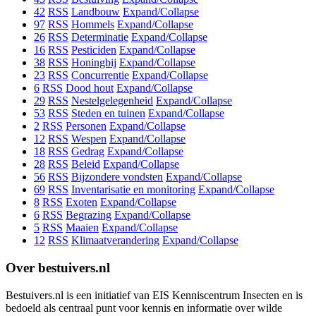
42
RSS
Landbouw
Expand/Collapse
97
RSS
Hommels
Expand/Collapse
26
RSS
Determinatie
Expand/Collapse
16
RSS
Pesticiden
Expand/Collapse
38
RSS
Honingbij
Expand/Collapse
23
RSS
Concurrentie
Expand/Collapse
6
RSS
Dood hout
Expand/Collapse
29
RSS
Nestelgelegenheid
Expand/Collapse
53
RSS
Steden en tuinen
Expand/Collapse
2
RSS
Personen
Expand/Collapse
12
RSS
Wespen
Expand/Collapse
18
RSS
Gedrag
Expand/Collapse
28
RSS
Beleid
Expand/Collapse
56
RSS
Bijzondere vondsten
Expand/Collapse
69
RSS
Inventarisatie en monitoring
Expand/Collapse
8
RSS
Exoten
Expand/Collapse
6
RSS
Begrazing
Expand/Collapse
5
RSS
Maaien
Expand/Collapse
12
RSS
Klimaatverandering
Expand/Collapse
Over bestuivers.nl
Bestuivers.nl is een initiatief van EIS Kenniscentrum Insecten en is
bedoeld als centraal punt voor kennis en informatie over wilde