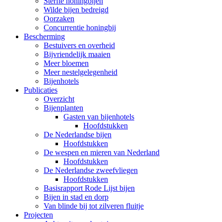
Sterfte honingbijen
Wilde bijen bedreigd
Oorzaken
Concurrentie honingbij
Bescherming
Bestuivers en overheid
Bijvriendelijk maaien
Meer bloemen
Meer nestelgelegenheid
Bijenhotels
Publicaties
Overzicht
Bijenplanten
Gasten van bijenhotels
Hoofdstukken
De Nederlandse bijen
Hoofdstukken
De wespen en mieren van Nederland
Hoofdstukken
De Nederlandse zweefvliegen
Hoofdstukken
Basisrapport Rode Lijst bijen
Bijen in stad en dorp
Van blinde bij tot zilveren fluitje
Projecten