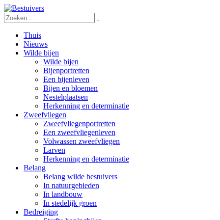
Thuis
Nieuws
Wilde bijen
Wilde bijen
Bijenportretten
Een bijenleven
Bijen en bloemen
Nestelplaatsen
Herkenning en determinatie
Zweefvliegen
Zweefvliegenportretten
Een zweefvliegenleven
Volwassen zweefvliegen
Larven
Herkenning en determinatie
Belang
Belang wilde bestuivers
In natuurgebieden
In landbouw
In stedelijk groen
Bedreiging