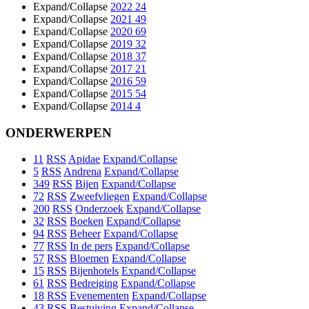
Expand/Collapse
2022
24
Expand/Collapse
2021
49
Expand/Collapse
2020
69
Expand/Collapse
2019
32
Expand/Collapse
2018
37
Expand/Collapse
2017
21
Expand/Collapse
2016
59
Expand/Collapse
2015
54
Expand/Collapse
2014
4
ONDERWERPEN
11
RSS
Apidae
Expand/Collapse
5
RSS
Andrena
Expand/Collapse
349
RSS
Bijen
Expand/Collapse
72
RSS
Zweefvliegen
Expand/Collapse
200
RSS
Onderzoek
Expand/Collapse
32
RSS
Boeken
Expand/Collapse
94
RSS
Beheer
Expand/Collapse
77
RSS
In de pers
Expand/Collapse
57
RSS
Bloemen
Expand/Collapse
15
RSS
Bijenhotels
Expand/Collapse
61
RSS
Bedreiging
Expand/Collapse
18
RSS
Evenementen
Expand/Collapse
43
RSS
Bestuiving
Expand/Collapse