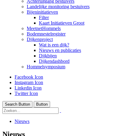
Achteruitgang bestuivers
Landelijke monitoring bestuivers
Bijeninitiatieven
Filter
Kaart Initiatieven Groot
MeetnetHommels
Bodemnestelregister
Dijkenproject
Wat is een dijk?
Nieuws en publicaties
Dijkbijen
Dijkendashbord
Hommelsymposium
Facebook Icon
Instagram Icon
Linkedin Icon
Twitter Icon
Search Button
Button
Nieuws
Nieuws