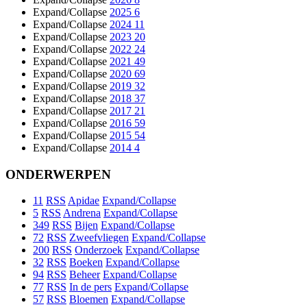
Expand/Collapse
2025
6
Expand/Collapse
2024
11
Expand/Collapse
2023
20
Expand/Collapse
2022
24
Expand/Collapse
2021
49
Expand/Collapse
2020
69
Expand/Collapse
2019
32
Expand/Collapse
2018
37
Expand/Collapse
2017
21
Expand/Collapse
2016
59
Expand/Collapse
2015
54
Expand/Collapse
2014
4
ONDERWERPEN
11
RSS
Apidae
Expand/Collapse
5
RSS
Andrena
Expand/Collapse
349
RSS
Bijen
Expand/Collapse
72
RSS
Zweefvliegen
Expand/Collapse
200
RSS
Onderzoek
Expand/Collapse
32
RSS
Boeken
Expand/Collapse
94
RSS
Beheer
Expand/Collapse
77
RSS
In de pers
Expand/Collapse
57
RSS
Bloemen
Expand/Collapse