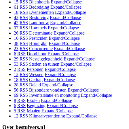
15
RSS
Bijenhotels
Expand/Collapse
61
RSS
Bedreiging
Expand/Collapse
18
RSS
Evenementen
Expand/Collapse
43
RSS
Bestuiving
Expand/Collapse
42
RSS
Landbouw
Expand/Collapse
97
RSS
Hommels
Expand/Collapse
26
RSS
Determinatie
Expand/Collapse
16
RSS
Pesticiden
Expand/Collapse
38
RSS
Honingbij
Expand/Collapse
23
RSS
Concurrentie
Expand/Collapse
6
RSS
Dood hout
Expand/Collapse
29
RSS
Nestelgelegenheid
Expand/Collapse
53
RSS
Steden en tuinen
Expand/Collapse
2
RSS
Personen
Expand/Collapse
12
RSS
Wespen
Expand/Collapse
18
RSS
Gedrag
Expand/Collapse
28
RSS
Beleid
Expand/Collapse
56
RSS
Bijzondere vondsten
Expand/Collapse
69
RSS
Inventarisatie en monitoring
Expand/Collapse
8
RSS
Exoten
Expand/Collapse
6
RSS
Begrazing
Expand/Collapse
5
RSS
Maaien
Expand/Collapse
12
RSS
Klimaatverandering
Expand/Collapse
Over bestuivers.nl