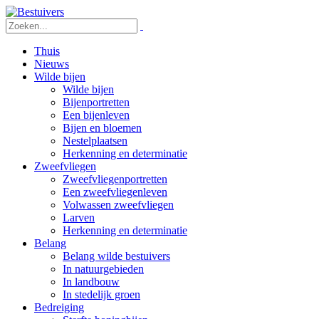
Thuis
Nieuws
Wilde bijen
Wilde bijen
Bijenportretten
Een bijenleven
Bijen en bloemen
Nestelplaatsen
Herkenning en determinatie
Zweefvliegen
Zweefvliegenportretten
Een zweefvliegenleven
Volwassen zweefvliegen
Larven
Herkenning en determinatie
Belang
Belang wilde bestuivers
In natuurgebieden
In landbouw
In stedelijk groen
Bedreiging