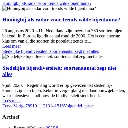
Honingbij als radar voor trends wilde bijenfauna?
Honingbij als radar voor trends wilde bijenfauna?
26 augustus 2020. - Uit Nederland zijn meer dan 360 soorten bijen
bekend. In Europa ligt dit aantal rond de 2000. Het is een enorme
klus om van al die soorten de populatietrends te...
Lees meer
Stedelijke bijendiversiteit: soortenaantal zegt niet alles
Stedelijke bijendiversiteit: soortenaantal zegt niet
alles
9 juli 2020. - Regelmatig wordt er op gewezen dat steden rijk
kunnen zijn aan bijen. Zeker in vergelijking met landbouwgebieden,
waar intensieve landbouw de biodiversiteit sterk heeft...
Lees meer
Eerste
Vorige
7
8
9
10
11
12
13
14
15
16
Volgende
Laatste
Archief
Expand/Collapse
2026
8