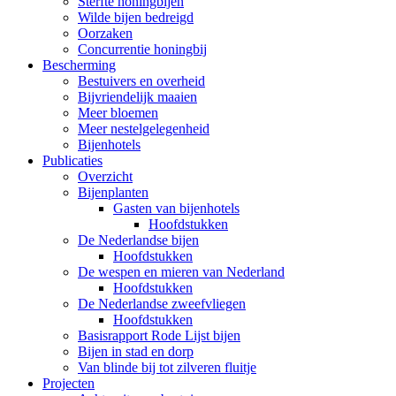
Sterfte honingbijen
Wilde bijen bedreigd
Oorzaken
Concurrentie honingbij
Bescherming
Bestuivers en overheid
Bijvriendelijk maaien
Meer bloemen
Meer nestelgelegenheid
Bijenhotels
Publicaties
Overzicht
Bijenplanten
Gasten van bijenhotels
Hoofdstukken
De Nederlandse bijen
Hoofdstukken
De wespen en mieren van Nederland
Hoofdstukken
De Nederlandse zweefvliegen
Hoofdstukken
Basisrapport Rode Lijst bijen
Bijen in stad en dorp
Van blinde bij tot zilveren fluitje
Projecten