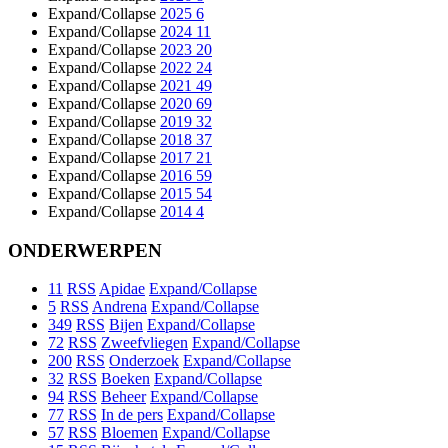
Expand/Collapse
2025
6
Expand/Collapse
2024
11
Expand/Collapse
2023
20
Expand/Collapse
2022
24
Expand/Collapse
2021
49
Expand/Collapse
2020
69
Expand/Collapse
2019
32
Expand/Collapse
2018
37
Expand/Collapse
2017
21
Expand/Collapse
2016
59
Expand/Collapse
2015
54
Expand/Collapse
2014
4
ONDERWERPEN
11
RSS
Apidae
Expand/Collapse
5
RSS
Andrena
Expand/Collapse
349
RSS
Bijen
Expand/Collapse
72
RSS
Zweefvliegen
Expand/Collapse
200
RSS
Onderzoek
Expand/Collapse
32
RSS
Boeken
Expand/Collapse
94
RSS
Beheer
Expand/Collapse
77
RSS
In de pers
Expand/Collapse
57
RSS
Bloemen
Expand/Collapse