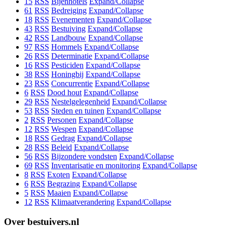
15
RSS
Bijenhotels
Expand/Collapse
61
RSS
Bedreiging
Expand/Collapse
18
RSS
Evenementen
Expand/Collapse
43
RSS
Bestuiving
Expand/Collapse
42
RSS
Landbouw
Expand/Collapse
97
RSS
Hommels
Expand/Collapse
26
RSS
Determinatie
Expand/Collapse
16
RSS
Pesticiden
Expand/Collapse
38
RSS
Honingbij
Expand/Collapse
23
RSS
Concurrentie
Expand/Collapse
6
RSS
Dood hout
Expand/Collapse
29
RSS
Nestelgelegenheid
Expand/Collapse
53
RSS
Steden en tuinen
Expand/Collapse
2
RSS
Personen
Expand/Collapse
12
RSS
Wespen
Expand/Collapse
18
RSS
Gedrag
Expand/Collapse
28
RSS
Beleid
Expand/Collapse
56
RSS
Bijzondere vondsten
Expand/Collapse
69
RSS
Inventarisatie en monitoring
Expand/Collapse
8
RSS
Exoten
Expand/Collapse
6
RSS
Begrazing
Expand/Collapse
5
RSS
Maaien
Expand/Collapse
12
RSS
Klimaatverandering
Expand/Collapse
Over bestuivers.nl