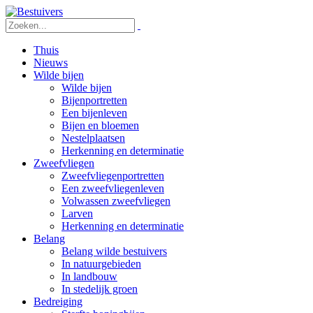
Thuis
Nieuws
Wilde bijen
Wilde bijen
Bijenportretten
Een bijenleven
Bijen en bloemen
Nestelplaatsen
Herkenning en determinatie
Zweefvliegen
Zweefvliegenportretten
Een zweefvliegenleven
Volwassen zweefvliegen
Larven
Herkenning en determinatie
Belang
Belang wilde bestuivers
In natuurgebieden
In landbouw
In stedelijk groen
Bedreiging