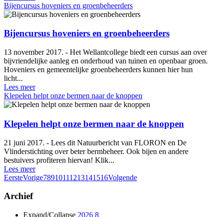
Bijencursus hoveniers en groenbeheerders
Bijencursus hoveniers en groenbeheerders
13 november 2017. - Het Wellantcollege biedt een cursus aan over
bijvriendelijke aanleg en onderhoud van tuinen en openbaar groen.
Hoveniers en gemeentelijke groenbeheerders kunnen hier hun
licht...
Lees meer
Klepelen helpt onze bermen naar de knoppen
Klepelen helpt onze bermen naar de knoppen
21 juni 2017. - Lees dit Natuurbericht van FLORON en De
Vlinderstichting over beter bermbeheer. Ook bijen en andere
bestuivers profiteren hiervan! Klik...
Lees meer
Eerste
Vorige
7
8
9
10
11
12
13
14
15
16
Volgende
Archief
Expand/Collapse
2026
8