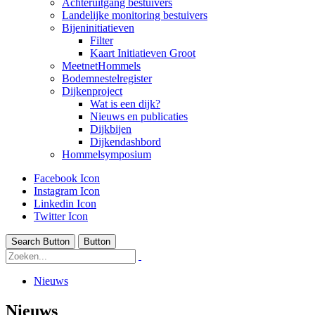
Achteruitgang bestuivers
Landelijke monitoring bestuivers
Bijeninitiatieven
Filter
Kaart Initiatieven Groot
MeetnetHommels
Bodemnestelregister
Dijkenproject
Wat is een dijk?
Nieuws en publicaties
Dijkbijen
Dijkendashbord
Hommelsymposium
Facebook Icon
Instagram Icon
Linkedin Icon
Twitter Icon
Search Button
Button
Nieuws
Nieuws