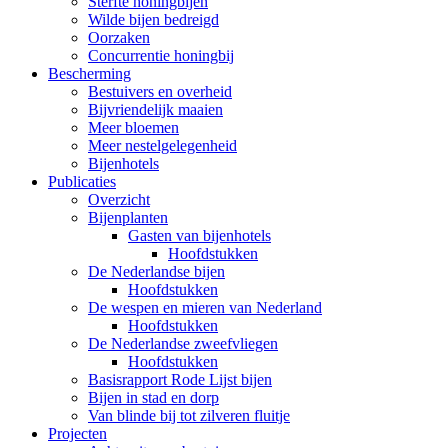
Sterfte honingbijen
Wilde bijen bedreigd
Oorzaken
Concurrentie honingbij
Bescherming
Bestuivers en overheid
Bijvriendelijk maaien
Meer bloemen
Meer nestelgelegenheid
Bijenhotels
Publicaties
Overzicht
Bijenplanten
Gasten van bijenhotels
Hoofdstukken
De Nederlandse bijen
Hoofdstukken
De wespen en mieren van Nederland
Hoofdstukken
De Nederlandse zweefvliegen
Hoofdstukken
Basisrapport Rode Lijst bijen
Bijen in stad en dorp
Van blinde bij tot zilveren fluitje
Projecten