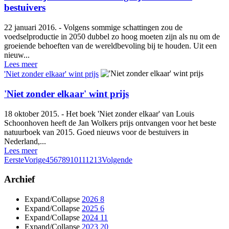
bestuivers
22 januari 2016. - Volgens sommige schattingen zou de
voedselproductie in 2050 dubbel zo hoog moeten zijn als nu om de
groeiende behoeften van de wereldbevoling bij te houden. Uit een
nieuw...
Lees meer
'Niet zonder elkaar' wint prijs
'Niet zonder elkaar' wint prijs
18 oktober 2015. - Het boek 'Niet zonder elkaar' van Louis
Schoonhoven heeft de Jan Wolkers prijs ontvangen voor het beste
natuurboek van 2015. Goed nieuws voor de bestuivers in
Nederland,...
Lees meer
Eerste
Vorige
4
5
6
7
8
9
10
11
12
13
Volgende
Archief
Expand/Collapse
2026
8
Expand/Collapse
2025
6
Expand/Collapse
2024
11
Expand/Collapse
2023
20