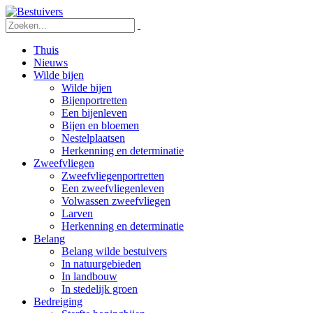
Thuis
Nieuws
Wilde bijen
Wilde bijen
Bijenportretten
Een bijenleven
Bijen en bloemen
Nestelplaatsen
Herkenning en determinatie
Zweefvliegen
Zweefvliegenportretten
Een zweefvliegenleven
Volwassen zweefvliegen
Larven
Herkenning en determinatie
Belang
Belang wilde bestuivers
In natuurgebieden
In landbouw
In stedelijk groen
Bedreiging