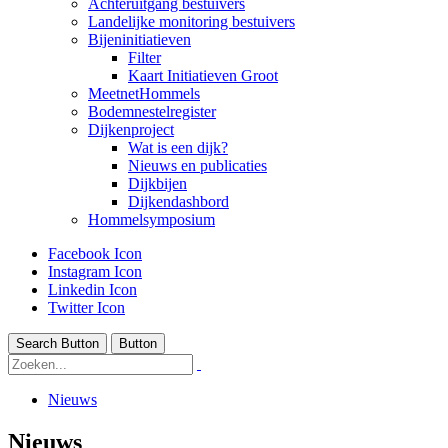
Achteruitgang bestuivers
Landelijke monitoring bestuivers
Bijeninitiatieven
Filter
Kaart Initiatieven Groot
MeetnetHommels
Bodemnestelregister
Dijkenproject
Wat is een dijk?
Nieuws en publicaties
Dijkbijen
Dijkendashbord
Hommelsymposium
Facebook Icon
Instagram Icon
Linkedin Icon
Twitter Icon
Search Button
Button
Nieuws
Nieuws