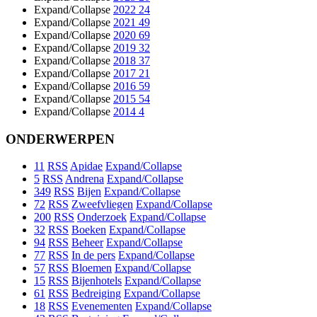
Expand/Collapse
2022
24
Expand/Collapse
2021
49
Expand/Collapse
2020
69
Expand/Collapse
2019
32
Expand/Collapse
2018
37
Expand/Collapse
2017
21
Expand/Collapse
2016
59
Expand/Collapse
2015
54
Expand/Collapse
2014
4
ONDERWERPEN
11
RSS
Apidae
Expand/Collapse
5
RSS
Andrena
Expand/Collapse
349
RSS
Bijen
Expand/Collapse
72
RSS
Zweefvliegen
Expand/Collapse
200
RSS
Onderzoek
Expand/Collapse
32
RSS
Boeken
Expand/Collapse
94
RSS
Beheer
Expand/Collapse
77
RSS
In de pers
Expand/Collapse
57
RSS
Bloemen
Expand/Collapse
15
RSS
Bijenhotels
Expand/Collapse
61
RSS
Bedreiging
Expand/Collapse
18
RSS
Evenementen
Expand/Collapse