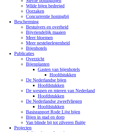
Sterfte honingbijen
Wilde bijen bedreigd
Oorzaken
Concurrentie honingbij
Bescherming
Bestuivers en overheid
Bijvriendelijk maaien
Meer bloemen
Meer nestelgelegenheid
Bijenhotels
Publicaties
Overzicht
Bijenplanten
Gasten van bijenhotels
Hoofdstukken
De Nederlandse bijen
Hoofdstukken
De wespen en mieren van Nederland
Hoofdstukken
De Nederlandse zweefvliegen
Hoofdstukken
Basisrapport Rode Lijst bijen
Bijen in stad en dorp
Van blinde bij tot zilveren fluitje
Projecten