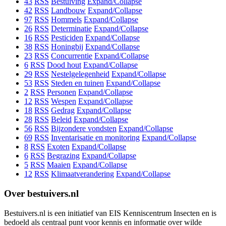
43
RSS
Bestuiving
Expand/Collapse
42
RSS
Landbouw
Expand/Collapse
97
RSS
Hommels
Expand/Collapse
26
RSS
Determinatie
Expand/Collapse
16
RSS
Pesticiden
Expand/Collapse
38
RSS
Honingbij
Expand/Collapse
23
RSS
Concurrentie
Expand/Collapse
6
RSS
Dood hout
Expand/Collapse
29
RSS
Nestelgelegenheid
Expand/Collapse
53
RSS
Steden en tuinen
Expand/Collapse
2
RSS
Personen
Expand/Collapse
12
RSS
Wespen
Expand/Collapse
18
RSS
Gedrag
Expand/Collapse
28
RSS
Beleid
Expand/Collapse
56
RSS
Bijzondere vondsten
Expand/Collapse
69
RSS
Inventarisatie en monitoring
Expand/Collapse
8
RSS
Exoten
Expand/Collapse
6
RSS
Begrazing
Expand/Collapse
5
RSS
Maaien
Expand/Collapse
12
RSS
Klimaatverandering
Expand/Collapse
Over bestuivers.nl
Bestuivers.nl is een initiatief van EIS Kenniscentrum Insecten en is
bedoeld als centraal punt voor kennis en informatie over wilde