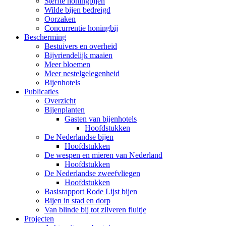
Sterfte honingbijen
Wilde bijen bedreigd
Oorzaken
Concurrentie honingbij
Bescherming
Bestuivers en overheid
Bijvriendelijk maaien
Meer bloemen
Meer nestelgelegenheid
Bijenhotels
Publicaties
Overzicht
Bijenplanten
Gasten van bijenhotels
Hoofdstukken
De Nederlandse bijen
Hoofdstukken
De wespen en mieren van Nederland
Hoofdstukken
De Nederlandse zweefvliegen
Hoofdstukken
Basisrapport Rode Lijst bijen
Bijen in stad en dorp
Van blinde bij tot zilveren fluitje
Projecten