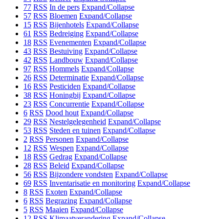
77
RSS
In de pers
Expand/Collapse
57
RSS
Bloemen
Expand/Collapse
15
RSS
Bijenhotels
Expand/Collapse
61
RSS
Bedreiging
Expand/Collapse
18
RSS
Evenementen
Expand/Collapse
43
RSS
Bestuiving
Expand/Collapse
42
RSS
Landbouw
Expand/Collapse
97
RSS
Hommels
Expand/Collapse
26
RSS
Determinatie
Expand/Collapse
16
RSS
Pesticiden
Expand/Collapse
38
RSS
Honingbij
Expand/Collapse
23
RSS
Concurrentie
Expand/Collapse
6
RSS
Dood hout
Expand/Collapse
29
RSS
Nestelgelegenheid
Expand/Collapse
53
RSS
Steden en tuinen
Expand/Collapse
2
RSS
Personen
Expand/Collapse
12
RSS
Wespen
Expand/Collapse
18
RSS
Gedrag
Expand/Collapse
28
RSS
Beleid
Expand/Collapse
56
RSS
Bijzondere vondsten
Expand/Collapse
69
RSS
Inventarisatie en monitoring
Expand/Collapse
8
RSS
Exoten
Expand/Collapse
6
RSS
Begrazing
Expand/Collapse
5
RSS
Maaien
Expand/Collapse
12
RSS
Klimaatverandering
Expand/Collapse