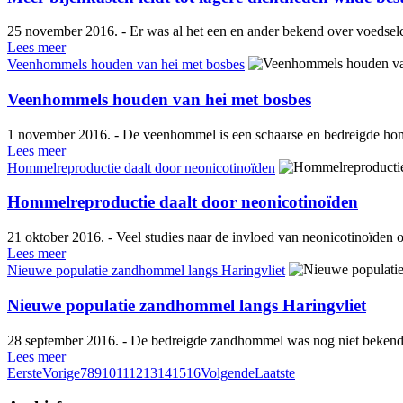
25 november 2016. - Er was al het een en ander bekend over voedselco
Lees meer
Veenhommels houden van hei met bosbes
Veenhommels houden van hei met bosbes
1 november 2016. - De veenhommel is een schaarse en bedreigde homm
Lees meer
Hommelreproductie daalt door neonicotinoïden
Hommelreproductie daalt door neonicotinoïden
21 oktober 2016. - Veel studies naar de invloed van neonicotinoïden op b
Lees meer
Nieuwe populatie zandhommel langs Haringvliet
Nieuwe populatie zandhommel langs Haringvliet
28 september 2016. - De bedreigde zandhommel was nog niet bekend 
Lees meer
Eerste
Vorige
7
8
9
10
11
12
13
14
15
16
Volgende
Laatste