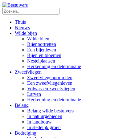
Thuis
Nieuws
Wilde bijen
Wilde bijen
Bijenportretten
Een bijenleven
Bijen en bloemen
Nestelplaatsen
Herkenning en determinatie
Zweefvliegen
Zweefvliegenportretten
Een zweefvliegenleven
Volwassen zweefvliegen
Larven
Herkenning en determinatie
Belang
Belang wilde bestuivers
In natuurgebieden
In landbouw
In stedelijk groen
Bedreiging