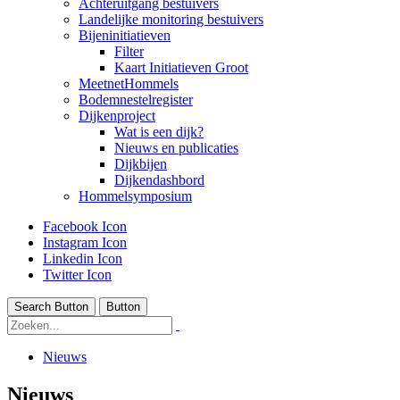
Achteruitgang bestuivers
Landelijke monitoring bestuivers
Bijeninitiatieven
Filter
Kaart Initiatieven Groot
MeetnetHommels
Bodemnestelregister
Dijkenproject
Wat is een dijk?
Nieuws en publicaties
Dijkbijen
Dijkendashbord
Hommelsymposium
Facebook Icon
Instagram Icon
Linkedin Icon
Twitter Icon
Search Button
Button
Nieuws
Nieuws