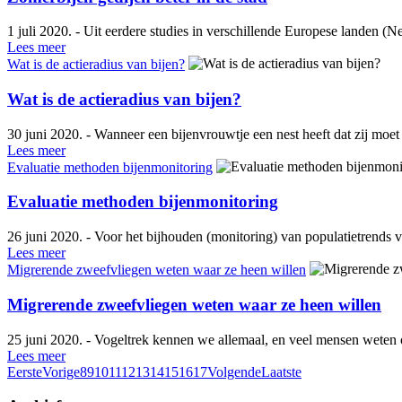
1 juli 2020. - Uit eerdere studies in verschillende Europese landen (N
Lees meer
Wat is de actieradius van bijen?
Wat is de actieradius van bijen?
30 juni 2020. - Wanneer een bijenvrouwtje een nest heeft dat zij moet b
Lees meer
Evaluatie methoden bijenmonitoring
Evaluatie methoden bijenmonitoring
26 juni 2020. - Voor het bijhouden (monitoring) van populatietrends 
Lees meer
Migrerende zweefvliegen weten waar ze heen willen
Migrerende zweefvliegen weten waar ze heen willen
25 juni 2020. - Vogeltrek kennen we allemaal, en veel mensen weten o
Lees meer
Eerste
Vorige
8
9
10
11
12
13
14
15
16
17
Volgende
Laatste