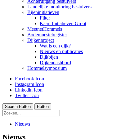
Achteruitgang bestuivers
Landelijke monitoring bestuivers
Bijeninitiatieven
Filter
Kaart Initiatieven Groot
MeetnetHommels
Bodemnestelregister
Dijkenproject
Wat is een dijk?
Nieuws en publicaties
Dijkbijen
Dijkendashbord
Hommelsymposium
Facebook Icon
Instagram Icon
Linkedin Icon
Twitter Icon
Search Button
Button
Nieuws
Nieuws