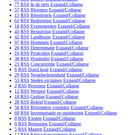
77
RSS
In de pers
Expand/Collapse
57
RSS
Bloemen
Expand/Collapse
15
RSS
Bijenhotels
Expand/Collapse
61
RSS
Bedreiging
Expand/Collapse
18
RSS
Evenementen
Expand/Collapse
43
RSS
Bestuiving
Expand/Collapse
42
RSS
Landbouw
Expand/Collapse
97
RSS
Hommels
Expand/Collapse
26
RSS
Determinatie
Expand/Collapse
16
RSS
Pesticiden
Expand/Collapse
38
RSS
Honingbij
Expand/Collapse
23
RSS
Concurrentie
Expand/Collapse
6
RSS
Dood hout
Expand/Collapse
29
RSS
Nestelgelegenheid
Expand/Collapse
53
RSS
Steden en tuinen
Expand/Collapse
2
RSS
Personen
Expand/Collapse
12
RSS
Wespen
Expand/Collapse
18
RSS
Gedrag
Expand/Collapse
28
RSS
Beleid
Expand/Collapse
56
RSS
Bijzondere vondsten
Expand/Collapse
69
RSS
Inventarisatie en monitoring
Expand/Collapse
8
RSS
Exoten
Expand/Collapse
6
RSS
Begrazing
Expand/Collapse
5
RSS
Maaien
Expand/Collapse
12
RSS
Klimaatverandering
Expand/Collapse