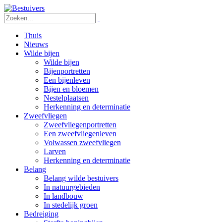
Thuis
Nieuws
Wilde bijen
Wilde bijen
Bijenportretten
Een bijenleven
Bijen en bloemen
Nestelplaatsen
Herkenning en determinatie
Zweefvliegen
Zweefvliegenportretten
Een zweefvliegenleven
Volwassen zweefvliegen
Larven
Herkenning en determinatie
Belang
Belang wilde bestuivers
In natuurgebieden
In landbouw
In stedelijk groen
Bedreiging