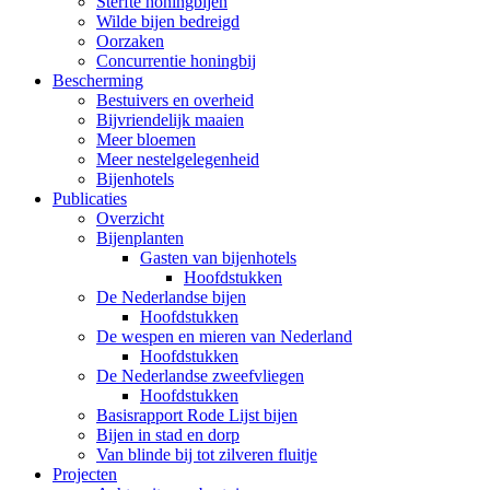
Sterfte honingbijen
Wilde bijen bedreigd
Oorzaken
Concurrentie honingbij
Bescherming
Bestuivers en overheid
Bijvriendelijk maaien
Meer bloemen
Meer nestelgelegenheid
Bijenhotels
Publicaties
Overzicht
Bijenplanten
Gasten van bijenhotels
Hoofdstukken
De Nederlandse bijen
Hoofdstukken
De wespen en mieren van Nederland
Hoofdstukken
De Nederlandse zweefvliegen
Hoofdstukken
Basisrapport Rode Lijst bijen
Bijen in stad en dorp
Van blinde bij tot zilveren fluitje
Projecten