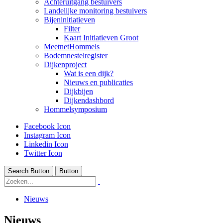
Achteruitgang bestuivers
Landelijke monitoring bestuivers
Bijeninitiatieven
Filter
Kaart Initiatieven Groot
MeetnetHommels
Bodemnestelregister
Dijkenproject
Wat is een dijk?
Nieuws en publicaties
Dijkbijen
Dijkendashbord
Hommelsymposium
Facebook Icon
Instagram Icon
Linkedin Icon
Twitter Icon
Search Button
Button
Nieuws
Nieuws