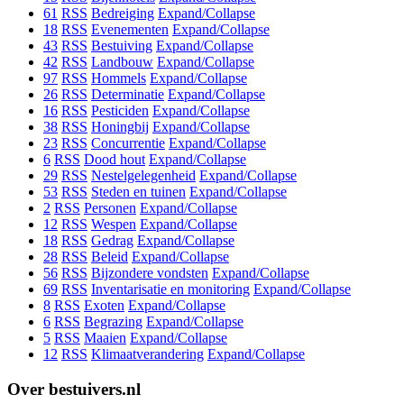
61
RSS
Bedreiging
Expand/Collapse
18
RSS
Evenementen
Expand/Collapse
43
RSS
Bestuiving
Expand/Collapse
42
RSS
Landbouw
Expand/Collapse
97
RSS
Hommels
Expand/Collapse
26
RSS
Determinatie
Expand/Collapse
16
RSS
Pesticiden
Expand/Collapse
38
RSS
Honingbij
Expand/Collapse
23
RSS
Concurrentie
Expand/Collapse
6
RSS
Dood hout
Expand/Collapse
29
RSS
Nestelgelegenheid
Expand/Collapse
53
RSS
Steden en tuinen
Expand/Collapse
2
RSS
Personen
Expand/Collapse
12
RSS
Wespen
Expand/Collapse
18
RSS
Gedrag
Expand/Collapse
28
RSS
Beleid
Expand/Collapse
56
RSS
Bijzondere vondsten
Expand/Collapse
69
RSS
Inventarisatie en monitoring
Expand/Collapse
8
RSS
Exoten
Expand/Collapse
6
RSS
Begrazing
Expand/Collapse
5
RSS
Maaien
Expand/Collapse
12
RSS
Klimaatverandering
Expand/Collapse
Over bestuivers.nl