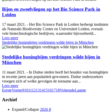
Bijen en zweefvliegen op het Bio Science Park in
Leiden
17 maart 2021. - Het Bio Science Park in Leiden herbergt instituten
als Naturalis Biodiversity Center en Universiteit Leiden, evenals
vele biotechnologische bedrijven, waaronder bijvoorbeeld...
Lees meer
Stedelijke honingbijen verdringen wilde bijen in München
Stedelijke honingbijen verdringen wilde bijen in
München
11 maart 2021. - In Duitse steden heeft het houden van honingbijen
in recente jaren aan populariteit gewonnen. Duitse onderzoekers
vroegen zich af welke gevolgen de toename aan...
Lees meer
Eerste
Vorige
9
10
11
12
13
14
15
16
17
18
Volgende
Laatste
Archief
Expand/Collapse
2026
8