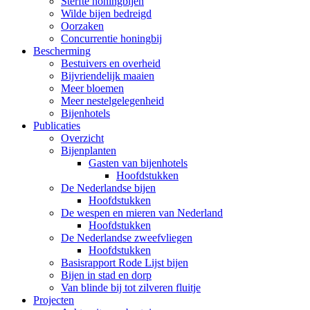
Sterfte honingbijen
Wilde bijen bedreigd
Oorzaken
Concurrentie honingbij
Bescherming
Bestuivers en overheid
Bijvriendelijk maaien
Meer bloemen
Meer nestelgelegenheid
Bijenhotels
Publicaties
Overzicht
Bijenplanten
Gasten van bijenhotels
Hoofdstukken
De Nederlandse bijen
Hoofdstukken
De wespen en mieren van Nederland
Hoofdstukken
De Nederlandse zweefvliegen
Hoofdstukken
Basisrapport Rode Lijst bijen
Bijen in stad en dorp
Van blinde bij tot zilveren fluitje
Projecten