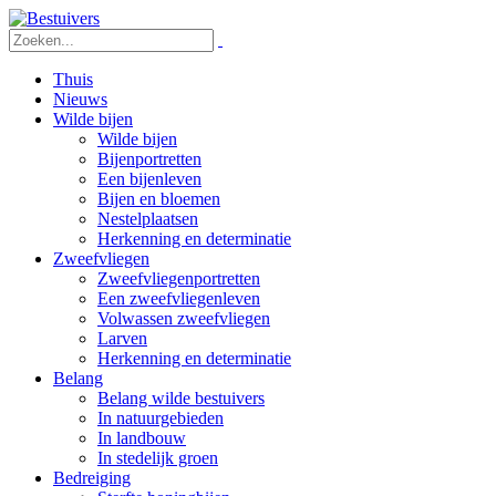
Thuis
Nieuws
Wilde bijen
Wilde bijen
Bijenportretten
Een bijenleven
Bijen en bloemen
Nestelplaatsen
Herkenning en determinatie
Zweefvliegen
Zweefvliegenportretten
Een zweefvliegenleven
Volwassen zweefvliegen
Larven
Herkenning en determinatie
Belang
Belang wilde bestuivers
In natuurgebieden
In landbouw
In stedelijk groen
Bedreiging