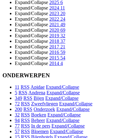
Expand/Collapse
2025
6
Expand/Collapse
2024
11
Expand/Collapse
2023
20
Expand/Collapse
2022
24
Expand/Collapse
2021
49
Expand/Collapse
2020
69
Expand/Collapse
2019
32
Expand/Collapse
2018
37
Expand/Collapse
2017
21
Expand/Collapse
2016
59
Expand/Collapse
2015
54
Expand/Collapse
2014
4
ONDERWERPEN
11
RSS
Apidae
Expand/Collapse
5
RSS
Andrena
Expand/Collapse
349
RSS
Bijen
Expand/Collapse
72
RSS
Zweefvliegen
Expand/Collapse
200
RSS
Onderzoek
Expand/Collapse
32
RSS
Boeken
Expand/Collapse
94
RSS
Beheer
Expand/Collapse
77
RSS
In de pers
Expand/Collapse
57
RSS
Bloemen
Expand/Collapse
15
RSS
Bijenhotels
Expand/Collapse