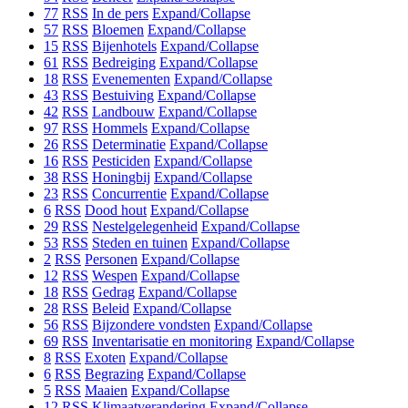
77
RSS
In de pers
Expand/Collapse
57
RSS
Bloemen
Expand/Collapse
15
RSS
Bijenhotels
Expand/Collapse
61
RSS
Bedreiging
Expand/Collapse
18
RSS
Evenementen
Expand/Collapse
43
RSS
Bestuiving
Expand/Collapse
42
RSS
Landbouw
Expand/Collapse
97
RSS
Hommels
Expand/Collapse
26
RSS
Determinatie
Expand/Collapse
16
RSS
Pesticiden
Expand/Collapse
38
RSS
Honingbij
Expand/Collapse
23
RSS
Concurrentie
Expand/Collapse
6
RSS
Dood hout
Expand/Collapse
29
RSS
Nestelgelegenheid
Expand/Collapse
53
RSS
Steden en tuinen
Expand/Collapse
2
RSS
Personen
Expand/Collapse
12
RSS
Wespen
Expand/Collapse
18
RSS
Gedrag
Expand/Collapse
28
RSS
Beleid
Expand/Collapse
56
RSS
Bijzondere vondsten
Expand/Collapse
69
RSS
Inventarisatie en monitoring
Expand/Collapse
8
RSS
Exoten
Expand/Collapse
6
RSS
Begrazing
Expand/Collapse
5
RSS
Maaien
Expand/Collapse
12
RSS
Klimaatverandering
Expand/Collapse