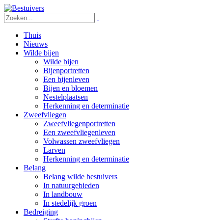
Thuis
Nieuws
Wilde bijen
Wilde bijen
Bijenportretten
Een bijenleven
Bijen en bloemen
Nestelplaatsen
Herkenning en determinatie
Zweefvliegen
Zweefvliegenportretten
Een zweefvliegenleven
Volwassen zweefvliegen
Larven
Herkenning en determinatie
Belang
Belang wilde bestuivers
In natuurgebieden
In landbouw
In stedelijk groen
Bedreiging