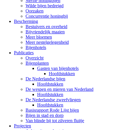
Sterfte honingbijen
Wilde bijen bedreigd
Oorzaken
Concurrentie honingbij
Bescherming
Bestuivers en overheid
Bijvriendelijk maaien
Meer bloemen
Meer nestelgelegenheid
Bijenhotels
Publicaties
Overzicht
Bijenplanten
Gasten van bijenhotels
Hoofdstukken
De Nederlandse bijen
Hoofdstukken
De wespen en mieren van Nederland
Hoofdstukken
De Nederlandse zweefvliegen
Hoofdstukken
Basisrapport Rode Lijst bijen
Bijen in stad en dorp
Van blinde bij tot zilveren fluitje
Projecten