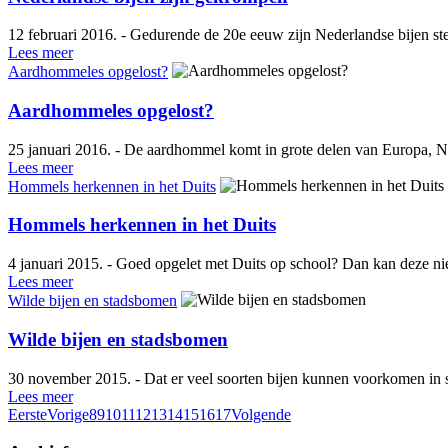
12 februari 2016. - Gedurende de 20e eeuw zijn Nederlandse bijen st
Lees meer
Aardhommeles opgelost?
Aardhommeles opgelost?
25 januari 2016. - De aardhommel komt in grote delen van Europa, No
Lees meer
Hommels herkennen in het Duits
Hommels herkennen in het Duits
4 januari 2015. - Goed opgelet met Duits op school? Dan kan deze nie
Lees meer
Wilde bijen en stadsbomen
Wilde bijen en stadsbomen
30 november 2015. - Dat er veel soorten bijen kunnen voorkomen in s
Lees meer
Eerste
Vorige
8
9
10
11
12
13
14
15
16
17
Volgende