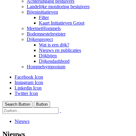
Achteruitgang bestuivers
Landelijke monitoring bestuivers
Bijeninitiatieven
Filter
Kaart Initiatieven Groot
MeetnetHommels
Bodemnestelregister
Dijkenproject
Wat is een dijk?
Nieuws en publicaties
Dijkbijen
Dijkendashbord
Hommelsymposium
Facebook Icon
Instagram Icon
Linkedin Icon
Twitter Icon
Search Button
Button
Nieuws
Nieuws