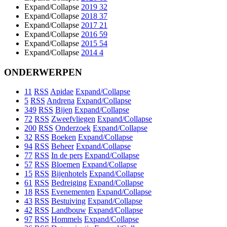
Expand/Collapse
2019
32
Expand/Collapse
2018
37
Expand/Collapse
2017
21
Expand/Collapse
2016
59
Expand/Collapse
2015
54
Expand/Collapse
2014
4
ONDERWERPEN
11
RSS
Apidae
Expand/Collapse
5
RSS
Andrena
Expand/Collapse
349
RSS
Bijen
Expand/Collapse
72
RSS
Zweefvliegen
Expand/Collapse
200
RSS
Onderzoek
Expand/Collapse
32
RSS
Boeken
Expand/Collapse
94
RSS
Beheer
Expand/Collapse
77
RSS
In de pers
Expand/Collapse
57
RSS
Bloemen
Expand/Collapse
15
RSS
Bijenhotels
Expand/Collapse
61
RSS
Bedreiging
Expand/Collapse
18
RSS
Evenementen
Expand/Collapse
43
RSS
Bestuiving
Expand/Collapse
42
RSS
Landbouw
Expand/Collapse
97
RSS
Hommels
Expand/Collapse