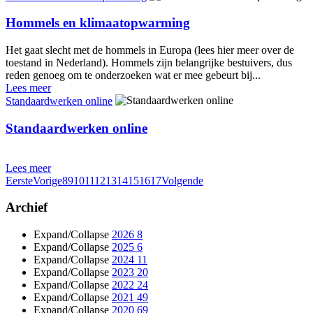
Hommels en klimaatopwarming
Het gaat slecht met de hommels in Europa (lees hier meer over de
toestand in Nederland). Hommels zijn belangrijke bestuivers, dus
reden genoeg om te onderzoeken wat er mee gebeurt bij...
Lees meer
Standaardwerken online
Standaardwerken online
Lees meer
Eerste
Vorige
8
9
10
11
12
13
14
15
16
17
Volgende
Archief
Expand/Collapse
2026
8
Expand/Collapse
2025
6
Expand/Collapse
2024
11
Expand/Collapse
2023
20
Expand/Collapse
2022
24
Expand/Collapse
2021
49
Expand/Collapse
2020
69