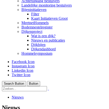
Achteruitgang bestuivers
Landelijke monitoring bestuivers
Bijeninitiatieven
Filter
Kaart Initiatieven Groot
MeetnetHommels
Bodemnestelregister
Dijkenproject
Wat is een dijk?
Nieuws en publicaties
Dijkbijen
Dijkendashbord
Hommelsymposium
Facebook Icon
Instagram Icon
Linkedin Icon
Twitter Icon
Search Button
Button
Nieuws
Nieuws