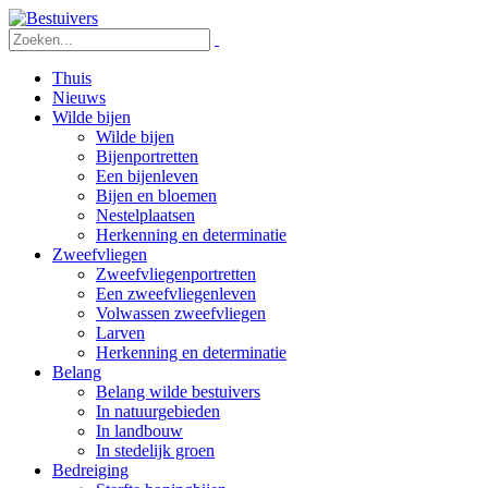
Thuis
Nieuws
Wilde bijen
Wilde bijen
Bijenportretten
Een bijenleven
Bijen en bloemen
Nestelplaatsen
Herkenning en determinatie
Zweefvliegen
Zweefvliegenportretten
Een zweefvliegenleven
Volwassen zweefvliegen
Larven
Herkenning en determinatie
Belang
Belang wilde bestuivers
In natuurgebieden
In landbouw
In stedelijk groen
Bedreiging