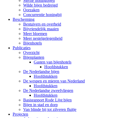
Sterfte honingbijen
Wilde bijen bedreigd
Oorzaken
Concurrentie honingbij
Bescherming
Bestuivers en overheid
Bijvriendelijk maaien
Meer bloemen
Meer nestelgelegenheid
Bijenhotels
Publicaties
Overzicht
Bijenplanten
Gasten van bijenhotels
Hoofdstukken
De Nederlandse bijen
Hoofdstukken
De wespen en mieren van Nederland
Hoofdstukken
De Nederlandse zweefvliegen
Hoofdstukken
Basisrapport Rode Lijst bijen
Bijen in stad en dorp
Van blinde bij tot zilveren fluitje
Projecten