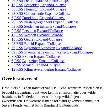
26
RSS
Determinatie
Expand/Collapse
16
RSS
Pesticiden
Expand/Collapse
38
RSS
Honingbij
Expand/Collapse
23
RSS
Concurrentie
Expand/Collapse
6
RSS
Dood hout
Expand/Collapse
29
RSS
Nestelgelegenheid
Expand/Collapse
53
RSS
Steden en tuinen
Expand/Collapse
2
RSS
Personen
Expand/Collapse
12
RSS
Wespen
Expand/Collapse
18
RSS
Gedrag
Expand/Collapse
28
RSS
Beleid
Expand/Collapse
56
RSS
Bijzondere vondsten
Expand/Collapse
69
RSS
Inventarisatie en monitoring
Expand/Collapse
8
RSS
Exoten
Expand/Collapse
6
RSS
Begrazing
Expand/Collapse
5
RSS
Maaien
Expand/Collapse
12
RSS
Klimaatverandering
Expand/Collapse
Over bestuivers.nl
Bestuivers.nl is een initiatief van EIS Kenniscentrum Insecten en is
bedoeld als centraal punt voor kennis en informatie over wilde
bestuivers in Nederland, met nadruk op wilde bijen en
zweefvliegen. De website is mede tot stand gekomen dankzij het
Sayers Fonds van het Prins Bernhard Cultuurfonds.