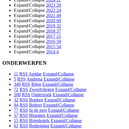
Expand/Collapse
2023
20
Expand/Collapse
2022
24
Expand/Collapse
2021
49
Expand/Collapse
2020
69
Expand/Collapse
2019
32
Expand/Collapse
2018
37
Expand/Collapse
2017
21
Expand/Collapse
2016
59
Expand/Collapse
2015
54
Expand/Collapse
2014
4
ONDERWERPEN
11
RSS
Apidae
Expand/Collapse
5
RSS
Andrena
Expand/Collapse
349
RSS
Bijen
Expand/Collapse
72
RSS
Zweefvliegen
Expand/Collapse
200
RSS
Onderzoek
Expand/Collapse
32
RSS
Boeken
Expand/Collapse
94
RSS
Beheer
Expand/Collapse
77
RSS
In de pers
Expand/Collapse
57
RSS
Bloemen
Expand/Collapse
15
RSS
Bijenhotels
Expand/Collapse
61
RSS
Bedreiging
Expand/Collapse