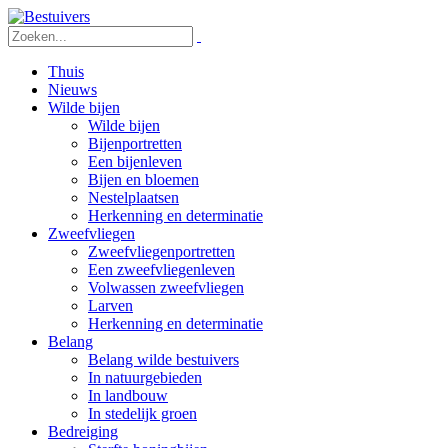
Thuis
Nieuws
Wilde bijen
Wilde bijen
Bijenportretten
Een bijenleven
Bijen en bloemen
Nestelplaatsen
Herkenning en determinatie
Zweefvliegen
Zweefvliegenportretten
Een zweefvliegenleven
Volwassen zweefvliegen
Larven
Herkenning en determinatie
Belang
Belang wilde bestuivers
In natuurgebieden
In landbouw
In stedelijk groen
Bedreiging