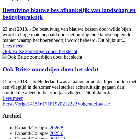
Bestuiving blauwe bes afhankelijk van landschap en
bedrijfspraktijk
23 mei 2018. - De bestuiving van blauwe bessen door wilde bijen
wordt in hoge mate bepaald door het omringende landschap en de
manier waarop het boerenbedrijf wordt beheerd. Dit blijkt uit...
Lees meer
Ook Britse zomerbijen doen het slecht
Ook Britse zomerbijen doen het slecht
15 mei 2018. - In Nederland was al aangetoond dat bijensoorten met
een vliegtijd in de zomer veel sterker achteruit zijn gegaan dan
soorten die alleen in het voorjaar vliegen. Dit blijkt ook...
Lees meer
Eerste
Vorige
14
15
16
17
18
19
20
21
22
23
Volgende
Laatste
Archief
Expand/Collapse
2026
8
Expand/Collapse
2025
6
Expand/Collapse
2024
11