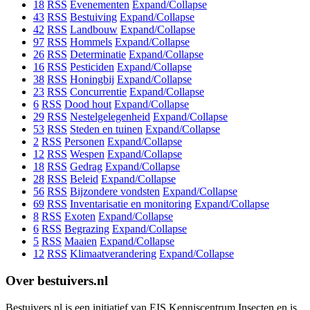
18
RSS
Evenementen
Expand/Collapse
43
RSS
Bestuiving
Expand/Collapse
42
RSS
Landbouw
Expand/Collapse
97
RSS
Hommels
Expand/Collapse
26
RSS
Determinatie
Expand/Collapse
16
RSS
Pesticiden
Expand/Collapse
38
RSS
Honingbij
Expand/Collapse
23
RSS
Concurrentie
Expand/Collapse
6
RSS
Dood hout
Expand/Collapse
29
RSS
Nestelgelegenheid
Expand/Collapse
53
RSS
Steden en tuinen
Expand/Collapse
2
RSS
Personen
Expand/Collapse
12
RSS
Wespen
Expand/Collapse
18
RSS
Gedrag
Expand/Collapse
28
RSS
Beleid
Expand/Collapse
56
RSS
Bijzondere vondsten
Expand/Collapse
69
RSS
Inventarisatie en monitoring
Expand/Collapse
8
RSS
Exoten
Expand/Collapse
6
RSS
Begrazing
Expand/Collapse
5
RSS
Maaien
Expand/Collapse
12
RSS
Klimaatverandering
Expand/Collapse
Over bestuivers.nl
Bestuivers.nl is een initiatief van EIS Kenniscentrum Insecten en is