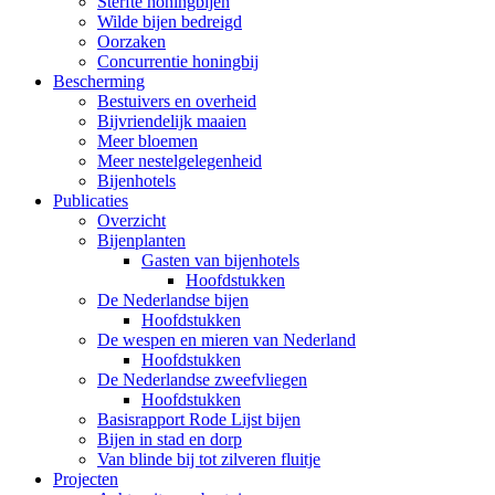
Sterfte honingbijen
Wilde bijen bedreigd
Oorzaken
Concurrentie honingbij
Bescherming
Bestuivers en overheid
Bijvriendelijk maaien
Meer bloemen
Meer nestelgelegenheid
Bijenhotels
Publicaties
Overzicht
Bijenplanten
Gasten van bijenhotels
Hoofdstukken
De Nederlandse bijen
Hoofdstukken
De wespen en mieren van Nederland
Hoofdstukken
De Nederlandse zweefvliegen
Hoofdstukken
Basisrapport Rode Lijst bijen
Bijen in stad en dorp
Van blinde bij tot zilveren fluitje
Projecten