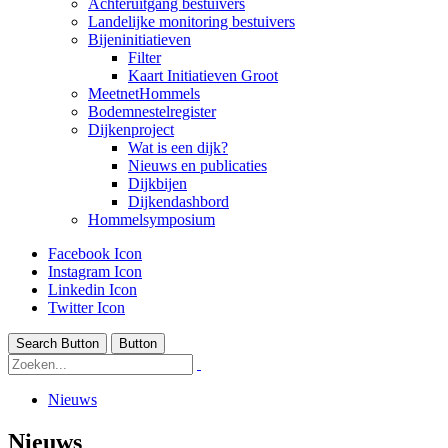
Achteruitgang bestuivers
Landelijke monitoring bestuivers
Bijeninitiatieven
Filter
Kaart Initiatieven Groot
MeetnetHommels
Bodemnestelregister
Dijkenproject
Wat is een dijk?
Nieuws en publicaties
Dijkbijen
Dijkendashbord
Hommelsymposium
Facebook Icon
Instagram Icon
Linkedin Icon
Twitter Icon
Search Button
Button
Nieuws
Nieuws