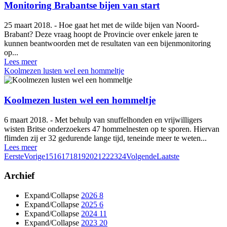
Monitoring Brabantse bijen van start
25 maart 2018. - Hoe gaat het met de wilde bijen van Noord-
Brabant? Deze vraag hoopt de Provincie over enkele jaren te
kunnen beantwoorden met de resultaten van een bijenmonitoring
op...
Lees meer
Koolmezen lusten wel een hommeltje
Koolmezen lusten wel een hommeltje
6 maart 2018. - Met behulp van snuffelhonden en vrijwilligers
wisten Britse onderzoekers 47 hommelnesten op te sporen. Hiervan
flimden zij er 32 gedurende lange tijd, teneinde meer te weten...
Lees meer
Eerste
Vorige
15
16
17
18
19
20
21
22
23
24
Volgende
Laatste
Archief
Expand/Collapse
2026
8
Expand/Collapse
2025
6
Expand/Collapse
2024
11
Expand/Collapse
2023
20