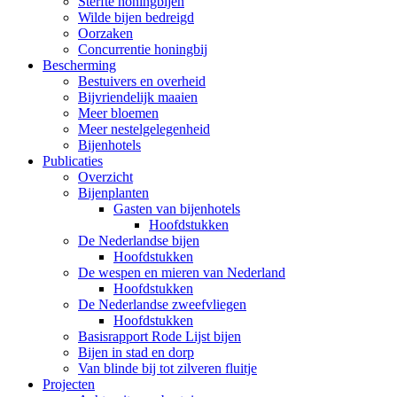
Sterfte honingbijen
Wilde bijen bedreigd
Oorzaken
Concurrentie honingbij
Bescherming
Bestuivers en overheid
Bijvriendelijk maaien
Meer bloemen
Meer nestelgelegenheid
Bijenhotels
Publicaties
Overzicht
Bijenplanten
Gasten van bijenhotels
Hoofdstukken
De Nederlandse bijen
Hoofdstukken
De wespen en mieren van Nederland
Hoofdstukken
De Nederlandse zweefvliegen
Hoofdstukken
Basisrapport Rode Lijst bijen
Bijen in stad en dorp
Van blinde bij tot zilveren fluitje
Projecten