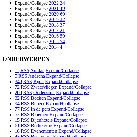
Expand/Collapse
2022
24
Expand/Collapse
2021
49
Expand/Collapse
2020
69
Expand/Collapse
2019
32
Expand/Collapse
2018
37
Expand/Collapse
2017
21
Expand/Collapse
2016
59
Expand/Collapse
2015
54
Expand/Collapse
2014
4
ONDERWERPEN
11
RSS
Apidae
Expand/Collapse
5
RSS
Andrena
Expand/Collapse
349
RSS
Bijen
Expand/Collapse
72
RSS
Zweefvliegen
Expand/Collapse
200
RSS
Onderzoek
Expand/Collapse
32
RSS
Boeken
Expand/Collapse
94
RSS
Beheer
Expand/Collapse
77
RSS
In de pers
Expand/Collapse
57
RSS
Bloemen
Expand/Collapse
15
RSS
Bijenhotels
Expand/Collapse
61
RSS
Bedreiging
Expand/Collapse
18
RSS
Evenementen
Expand/Collapse
43
RSS
Bestuiving
Expand/Collapse