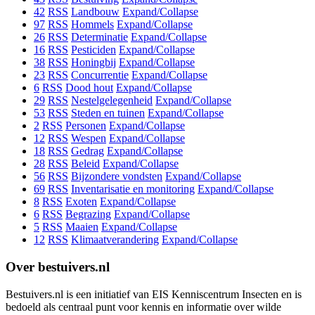
42
RSS
Landbouw
Expand/Collapse
97
RSS
Hommels
Expand/Collapse
26
RSS
Determinatie
Expand/Collapse
16
RSS
Pesticiden
Expand/Collapse
38
RSS
Honingbij
Expand/Collapse
23
RSS
Concurrentie
Expand/Collapse
6
RSS
Dood hout
Expand/Collapse
29
RSS
Nestelgelegenheid
Expand/Collapse
53
RSS
Steden en tuinen
Expand/Collapse
2
RSS
Personen
Expand/Collapse
12
RSS
Wespen
Expand/Collapse
18
RSS
Gedrag
Expand/Collapse
28
RSS
Beleid
Expand/Collapse
56
RSS
Bijzondere vondsten
Expand/Collapse
69
RSS
Inventarisatie en monitoring
Expand/Collapse
8
RSS
Exoten
Expand/Collapse
6
RSS
Begrazing
Expand/Collapse
5
RSS
Maaien
Expand/Collapse
12
RSS
Klimaatverandering
Expand/Collapse
Over bestuivers.nl
Bestuivers.nl is een initiatief van EIS Kenniscentrum Insecten en is
bedoeld als centraal punt voor kennis en informatie over wilde