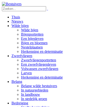
Thuis
Nieuws
Wilde bijen
Wilde bijen
Bijenportretten
Een bijenleven
Bijen en bloemen
Nestelplaatsen
Herkenning en determinatie
Zweefvliegen
Zweefvliegenportretten
Een zweefvliegenleven
Volwassen zweefvliegen
Larven
Herkenning en determinatie
Belang
Belang wilde bestuivers
In natuurgebieden
In landbouw
In stedelijk groen
Bedreiging