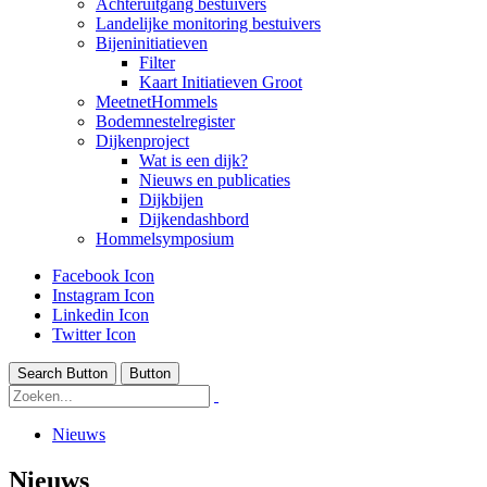
Achteruitgang bestuivers
Landelijke monitoring bestuivers
Bijeninitiatieven
Filter
Kaart Initiatieven Groot
MeetnetHommels
Bodemnestelregister
Dijkenproject
Wat is een dijk?
Nieuws en publicaties
Dijkbijen
Dijkendashbord
Hommelsymposium
Facebook Icon
Instagram Icon
Linkedin Icon
Twitter Icon
Search Button
Button
Nieuws
Nieuws