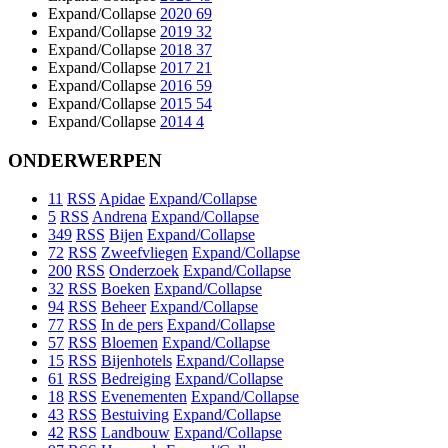
Expand/Collapse
2020
69
Expand/Collapse
2019
32
Expand/Collapse
2018
37
Expand/Collapse
2017
21
Expand/Collapse
2016
59
Expand/Collapse
2015
54
Expand/Collapse
2014
4
ONDERWERPEN
11
RSS
Apidae
Expand/Collapse
5
RSS
Andrena
Expand/Collapse
349
RSS
Bijen
Expand/Collapse
72
RSS
Zweefvliegen
Expand/Collapse
200
RSS
Onderzoek
Expand/Collapse
32
RSS
Boeken
Expand/Collapse
94
RSS
Beheer
Expand/Collapse
77
RSS
In de pers
Expand/Collapse
57
RSS
Bloemen
Expand/Collapse
15
RSS
Bijenhotels
Expand/Collapse
61
RSS
Bedreiging
Expand/Collapse
18
RSS
Evenementen
Expand/Collapse
43
RSS
Bestuiving
Expand/Collapse
42
RSS
Landbouw
Expand/Collapse