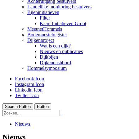
Achteruitgang bestuivers
Landelijke monitoring bestuivers
Bijeninitiatieven
Filter
Kaart Initiatieven Groot
MeetnetHommels
Bodemnestelregister
Dijkenproject
Wat is een dijk?
Nieuws en publicaties
Dijkbijen
Dijkendashbord
Hommelsymposium
Facebook Icon
Instagram Icon
Linkedin Icon
Twitter Icon
Search Button
Button
Nieuws
Nieuws