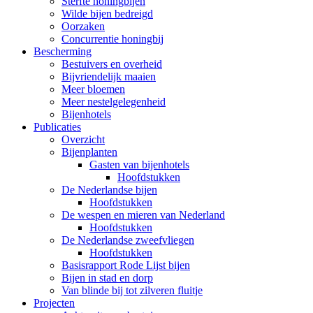
Sterfte honingbijen
Wilde bijen bedreigd
Oorzaken
Concurrentie honingbij
Bescherming
Bestuivers en overheid
Bijvriendelijk maaien
Meer bloemen
Meer nestelgelegenheid
Bijenhotels
Publicaties
Overzicht
Bijenplanten
Gasten van bijenhotels
Hoofdstukken
De Nederlandse bijen
Hoofdstukken
De wespen en mieren van Nederland
Hoofdstukken
De Nederlandse zweefvliegen
Hoofdstukken
Basisrapport Rode Lijst bijen
Bijen in stad en dorp
Van blinde bij tot zilveren fluitje
Projecten