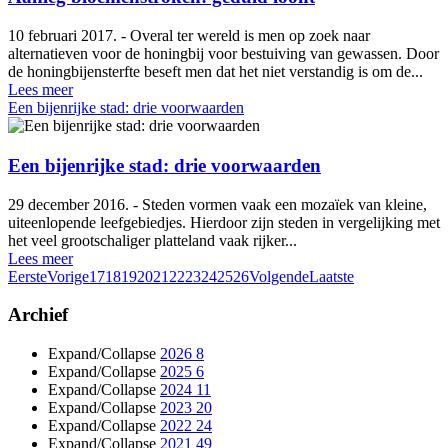
10 februari 2017. - Overal ter wereld is men op zoek naar
alternatieven voor de honingbij voor bestuiving van gewassen. Door
de honingbijensterfte beseft men dat het niet verstandig is om de...
Lees meer
Een bijenrijke stad: drie voorwaarden
Een bijenrijke stad: drie voorwaarden
29 december 2016. - Steden vormen vaak een mozaïek van kleine,
uiteenlopende leefgebiedjes. Hierdoor zijn steden in vergelijking met
het veel grootschaliger platteland vaak rijker...
Lees meer
Eerste
Vorige
17
18
19
20
21
22
23
24
25
26
Volgende
Laatste
Archief
Expand/Collapse
2026
8
Expand/Collapse
2025
6
Expand/Collapse
2024
11
Expand/Collapse
2023
20
Expand/Collapse
2022
24
Expand/Collapse
2021
49