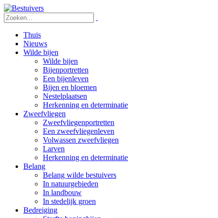
Thuis
Nieuws
Wilde bijen
Wilde bijen
Bijenportretten
Een bijenleven
Bijen en bloemen
Nestelplaatsen
Herkenning en determinatie
Zweefvliegen
Zweefvliegenportretten
Een zweefvliegenleven
Volwassen zweefvliegen
Larven
Herkenning en determinatie
Belang
Belang wilde bestuivers
In natuurgebieden
In landbouw
In stedelijk groen
Bedreiging