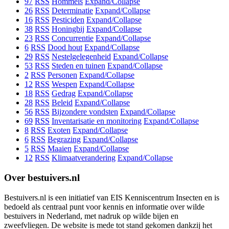
97
RSS
Hommels
Expand/Collapse
26
RSS
Determinatie
Expand/Collapse
16
RSS
Pesticiden
Expand/Collapse
38
RSS
Honingbij
Expand/Collapse
23
RSS
Concurrentie
Expand/Collapse
6
RSS
Dood hout
Expand/Collapse
29
RSS
Nestelgelegenheid
Expand/Collapse
53
RSS
Steden en tuinen
Expand/Collapse
2
RSS
Personen
Expand/Collapse
12
RSS
Wespen
Expand/Collapse
18
RSS
Gedrag
Expand/Collapse
28
RSS
Beleid
Expand/Collapse
56
RSS
Bijzondere vondsten
Expand/Collapse
69
RSS
Inventarisatie en monitoring
Expand/Collapse
8
RSS
Exoten
Expand/Collapse
6
RSS
Begrazing
Expand/Collapse
5
RSS
Maaien
Expand/Collapse
12
RSS
Klimaatverandering
Expand/Collapse
Over bestuivers.nl
Bestuivers.nl is een initiatief van EIS Kenniscentrum Insecten en is
bedoeld als centraal punt voor kennis en informatie over wilde
bestuivers in Nederland, met nadruk op wilde bijen en
zweefvliegen. De website is mede tot stand gekomen dankzij het