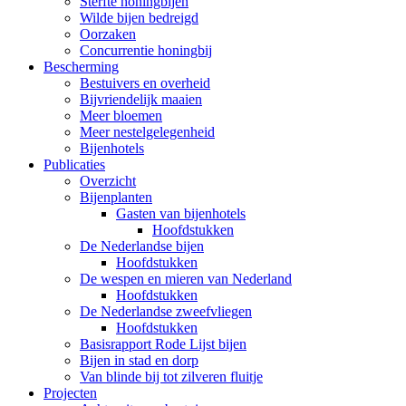
Sterfte honingbijen
Wilde bijen bedreigd
Oorzaken
Concurrentie honingbij
Bescherming
Bestuivers en overheid
Bijvriendelijk maaien
Meer bloemen
Meer nestelgelegenheid
Bijenhotels
Publicaties
Overzicht
Bijenplanten
Gasten van bijenhotels
Hoofdstukken
De Nederlandse bijen
Hoofdstukken
De wespen en mieren van Nederland
Hoofdstukken
De Nederlandse zweefvliegen
Hoofdstukken
Basisrapport Rode Lijst bijen
Bijen in stad en dorp
Van blinde bij tot zilveren fluitje
Projecten