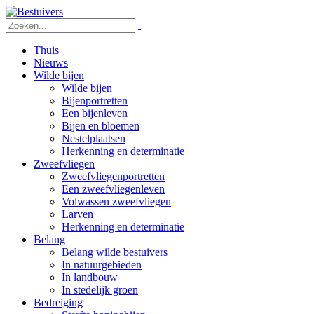
Thuis
Nieuws
Wilde bijen
Wilde bijen
Bijenportretten
Een bijenleven
Bijen en bloemen
Nestelplaatsen
Herkenning en determinatie
Zweefvliegen
Zweefvliegenportretten
Een zweefvliegenleven
Volwassen zweefvliegen
Larven
Herkenning en determinatie
Belang
Belang wilde bestuivers
In natuurgebieden
In landbouw
In stedelijk groen
Bedreiging