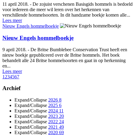
11 april 2018. - De zojuist verschenen Basisgids hommels is bedoeld
voor iedereen die meer wil leren over het herkennen van
verschillende hommelsoorten. In dit handzame boekje komen alle...
Lees meer
Nieuw Engels hommelboekje
Nieuw Engels hommelboekje
9 april 2018. - De Britse Bumblebee Conservation Trust heeft een
nieuw boekje gepubliceerd over de Britse hommels. Het boek
behandelt alle 24 Britse hommelsoorten en gaat in op herkenning
en...
Lees meer
1
2
3
4
5
6
7
Archief
Expand/Collapse
2026
8
Expand/Collapse
2025
6
Expand/Collapse
2024
11
Expand/Collapse
2023
20
Expand/Collapse
2022
24
Expand/Collapse
2021
49
Expand/Collapse
2020
69