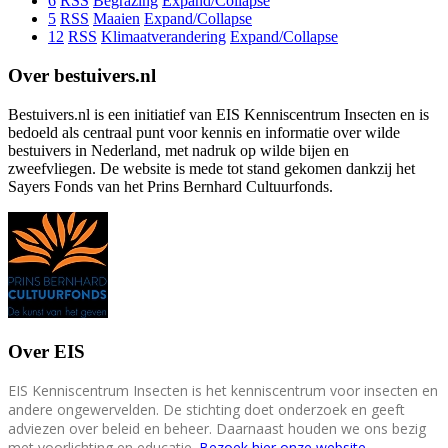
6
RSS
Begrazing
Expand/Collapse
5
RSS
Maaien
Expand/Collapse
12
RSS
Klimaatverandering
Expand/Collapse
Over bestuivers.nl
Bestuivers.nl is een initiatief van EIS Kenniscentrum Insecten en is
bedoeld als centraal punt voor kennis en informatie over wilde
bestuivers in Nederland, met nadruk op wilde bijen en
zweefvliegen. De website is mede tot stand gekomen dankzij het
Sayers Fonds van het Prins Bernhard Cultuurfonds.
Over EIS
EIS Kenniscentrum Insecten is het kenniscentrum voor insecten en
andere ongewervelden. De stichting doet onderzoek en geeft
adviezen over beleid en beheer. Daarnaast houden we ons bezig
met voorlichting en educatie.
Bezoek hier onze website
.