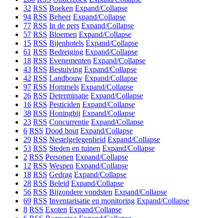
32
RSS
Boeken
Expand/Collapse
94
RSS
Beheer
Expand/Collapse
77
RSS
In de pers
Expand/Collapse
57
RSS
Bloemen
Expand/Collapse
15
RSS
Bijenhotels
Expand/Collapse
61
RSS
Bedreiging
Expand/Collapse
18
RSS
Evenementen
Expand/Collapse
43
RSS
Bestuiving
Expand/Collapse
42
RSS
Landbouw
Expand/Collapse
97
RSS
Hommels
Expand/Collapse
26
RSS
Determinatie
Expand/Collapse
16
RSS
Pesticiden
Expand/Collapse
38
RSS
Honingbij
Expand/Collapse
23
RSS
Concurrentie
Expand/Collapse
6
RSS
Dood hout
Expand/Collapse
29
RSS
Nestelgelegenheid
Expand/Collapse
53
RSS
Steden en tuinen
Expand/Collapse
2
RSS
Personen
Expand/Collapse
12
RSS
Wespen
Expand/Collapse
18
RSS
Gedrag
Expand/Collapse
28
RSS
Beleid
Expand/Collapse
56
RSS
Bijzondere vondsten
Expand/Collapse
69
RSS
Inventarisatie en monitoring
Expand/Collapse
8
RSS
Exoten
Expand/Collapse