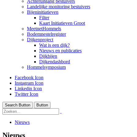
Achteruitgang bestuivers
Landelijke monitoring bestuivers
Bijeninitiatieven
Filter
Kaart Initiatieven Groot
MeetnetHommels
Bodemnestelregister
Dijkenproject
Wat is een dijk?
Nieuws en publicaties
Dijkbijen
Dijkendashbord
Hommelsymposium
Facebook Icon
Instagram Icon
Linkedin Icon
Twitter Icon
Search Button
Button
Nieuws
Nieuws