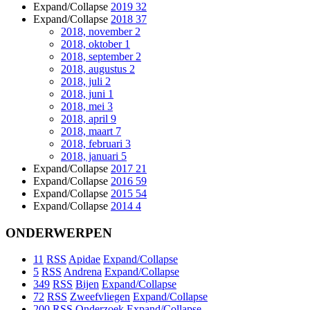
Expand/Collapse
2019
32
Expand/Collapse
2018
37
2018, november
2
2018, oktober
1
2018, september
2
2018, augustus
2
2018, juli
2
2018, juni
1
2018, mei
3
2018, april
9
2018, maart
7
2018, februari
3
2018, januari
5
Expand/Collapse
2017
21
Expand/Collapse
2016
59
Expand/Collapse
2015
54
Expand/Collapse
2014
4
ONDERWERPEN
11
RSS
Apidae
Expand/Collapse
5
RSS
Andrena
Expand/Collapse
349
RSS
Bijen
Expand/Collapse
72
RSS
Zweefvliegen
Expand/Collapse
200
RSS
Onderzoek
Expand/Collapse