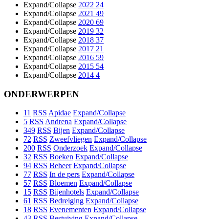
Expand/Collapse
2022
24
Expand/Collapse
2021
49
Expand/Collapse
2020
69
Expand/Collapse
2019
32
Expand/Collapse
2018
37
Expand/Collapse
2017
21
Expand/Collapse
2016
59
Expand/Collapse
2015
54
Expand/Collapse
2014
4
ONDERWERPEN
11
RSS
Apidae
Expand/Collapse
5
RSS
Andrena
Expand/Collapse
349
RSS
Bijen
Expand/Collapse
72
RSS
Zweefvliegen
Expand/Collapse
200
RSS
Onderzoek
Expand/Collapse
32
RSS
Boeken
Expand/Collapse
94
RSS
Beheer
Expand/Collapse
77
RSS
In de pers
Expand/Collapse
57
RSS
Bloemen
Expand/Collapse
15
RSS
Bijenhotels
Expand/Collapse
61
RSS
Bedreiging
Expand/Collapse
18
RSS
Evenementen
Expand/Collapse
43
RSS
Bestuiving
Expand/Collapse