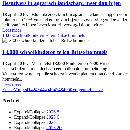
Bestuivers in agrarisch landschap: meer dan bijen
18 april 2016. - Bloembezoek komt in agrarische landschappen voor
minder dan 50% voor rekening van bijen en zweefvliegen. De ander
helft van het bloembezoek wordt verzorgd door andere...
Lees meer
13.000 schoolkinderen tellen Britse hommels
13.000 schoolkinderen tellen Britse hommels
13 april 2016. - Maar liefst 13.000 kinderen op 4000 Britse
basisscholen namen deel aan een nationale hommeltelling.
Vantevoren waren op alle scholen lavendelplanten uitgedeeld, om de
hommels...
Lees meer
Eerste
Vorige
41
42
43
44
45
46
47
48
49
50
Volgende
Laatste
Archief
Expand/Collapse
2026
8
Expand/Collapse
2025
6
Expand/Collapse
2024
11
Expand/Collapse
2023
20