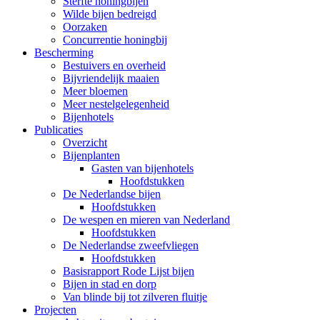
Sterfte honingbijen
Wilde bijen bedreigd
Oorzaken
Concurrentie honingbij
Bescherming
Bestuivers en overheid
Bijvriendelijk maaien
Meer bloemen
Meer nestelgelegenheid
Bijenhotels
Publicaties
Overzicht
Bijenplanten
Gasten van bijenhotels
Hoofdstukken
De Nederlandse bijen
Hoofdstukken
De wespen en mieren van Nederland
Hoofdstukken
De Nederlandse zweefvliegen
Hoofdstukken
Basisrapport Rode Lijst bijen
Bijen in stad en dorp
Van blinde bij tot zilveren fluitje
Projecten