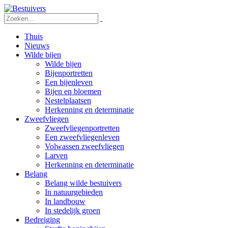
Thuis
Nieuws
Wilde bijen
Wilde bijen
Bijenportretten
Een bijenleven
Bijen en bloemen
Nestelplaatsen
Herkenning en determinatie
Zweefvliegen
Zweefvliegenportretten
Een zweefvliegenleven
Volwassen zweefvliegen
Larven
Herkenning en determinatie
Belang
Belang wilde bestuivers
In natuurgebieden
In landbouw
In stedelijk groen
Bedreiging