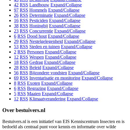
42
RSS
Landbouw
Expand/Collapse
97
RSS
Hommels
Expand/Collapse
26
RSS
Determinatie
Expand/Collapse
16
RSS
Pesticiden
Expand/Collapse
38
RSS
Honingbij
Expand/Collapse
23
RSS
Concurrentie
Expand/Collapse
6
RSS
Dood hout
Expand/Collapse
29
RSS
Nestelgelegenheid
Expand/Collapse
53
RSS
Steden en tuinen
Expand/Collapse
2
RSS
Personen
Expand/Collapse
12
RSS
Wespen
Expand/Collapse
18
RSS
Gedrag
Expand/Collapse
28
RSS
Beleid
Expand/Collapse
56
RSS
Bijzondere vondsten
Expand/Collapse
69
RSS
Inventarisatie en monitoring
Expand/Collapse
8
RSS
Exoten
Expand/Collapse
6
RSS
Begrazing
Expand/Collapse
5
RSS
Maaien
Expand/Collapse
12
RSS
Klimaatverandering
Expand/Collapse
Over bestuivers.nl
Bestuivers.nl is een initiatief van EIS Kenniscentrum Insecten en is
bedoeld als centraal punt voor kennis en informatie over wilde