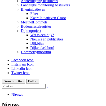
Achteruitgang bestuivers
Landelijke monitoring bestuivers
Bijeninitiatieven
Filter
Kaart Initiatieven Groot
MeetnetHommels
Bodemnestelregister
Dijkenproject
Wat is een dijk?
Nieuws en publicaties
Dijkbijen
Dijkendashbord
Hommelsymposium
Facebook Icon
Instagram Icon
Linkedin Icon
Twitter Icon
Search Button
Button
Nieuws
Nieuws