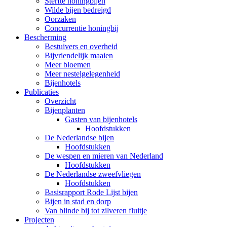
Sterfte honingbijen
Wilde bijen bedreigd
Oorzaken
Concurrentie honingbij
Bescherming
Bestuivers en overheid
Bijvriendelijk maaien
Meer bloemen
Meer nestelgelegenheid
Bijenhotels
Publicaties
Overzicht
Bijenplanten
Gasten van bijenhotels
Hoofdstukken
De Nederlandse bijen
Hoofdstukken
De wespen en mieren van Nederland
Hoofdstukken
De Nederlandse zweefvliegen
Hoofdstukken
Basisrapport Rode Lijst bijen
Bijen in stad en dorp
Van blinde bij tot zilveren fluitje
Projecten