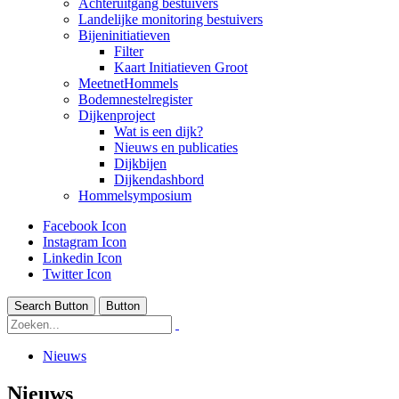
Achteruitgang bestuivers
Landelijke monitoring bestuivers
Bijeninitiatieven
Filter
Kaart Initiatieven Groot
MeetnetHommels
Bodemnestelregister
Dijkenproject
Wat is een dijk?
Nieuws en publicaties
Dijkbijen
Dijkendashbord
Hommelsymposium
Facebook Icon
Instagram Icon
Linkedin Icon
Twitter Icon
Search Button
Button
Nieuws
Nieuws