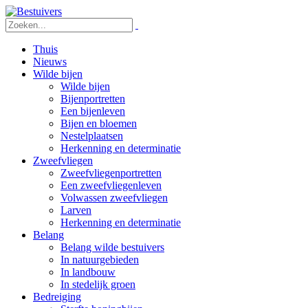
Thuis
Nieuws
Wilde bijen
Wilde bijen
Bijenportretten
Een bijenleven
Bijen en bloemen
Nestelplaatsen
Herkenning en determinatie
Zweefvliegen
Zweefvliegenportretten
Een zweefvliegenleven
Volwassen zweefvliegen
Larven
Herkenning en determinatie
Belang
Belang wilde bestuivers
In natuurgebieden
In landbouw
In stedelijk groen
Bedreiging