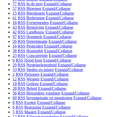
77
RSS
In de pers
Expand/Collapse
57
RSS
Bloemen
Expand/Collapse
15
RSS
Bijenhotels
Expand/Collapse
61
RSS
Bedreiging
Expand/Collapse
18
RSS
Evenementen
Expand/Collapse
43
RSS
Bestuiving
Expand/Collapse
42
RSS
Landbouw
Expand/Collapse
97
RSS
Hommels
Expand/Collapse
26
RSS
Determinatie
Expand/Collapse
16
RSS
Pesticiden
Expand/Collapse
38
RSS
Honingbij
Expand/Collapse
23
RSS
Concurrentie
Expand/Collapse
6
RSS
Dood hout
Expand/Collapse
29
RSS
Nestelgelegenheid
Expand/Collapse
53
RSS
Steden en tuinen
Expand/Collapse
2
RSS
Personen
Expand/Collapse
12
RSS
Wespen
Expand/Collapse
18
RSS
Gedrag
Expand/Collapse
28
RSS
Beleid
Expand/Collapse
56
RSS
Bijzondere vondsten
Expand/Collapse
69
RSS
Inventarisatie en monitoring
Expand/Collapse
8
RSS
Exoten
Expand/Collapse
6
RSS
Begrazing
Expand/Collapse
5
RSS
Maaien
Expand/Collapse
12
RSS
Klimaatverandering
Expand/Collapse