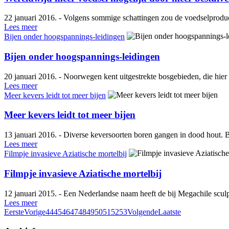
22 januari 2016. - Volgens sommige schattingen zou de voedselproduc
Lees meer
Bijen onder hoogspannings-leidingen
Bijen onder hoogspannings-leidingen
20 januari 2016. - Noorwegen kent uitgestrekte bosgebieden, die hie
Lees meer
Meer kevers leidt tot meer bijen
Meer kevers leidt tot meer bijen
13 januari 2016. - Diverse keversoorten boren gangen in dood hout. B
Lees meer
Filmpje invasieve Aziatische mortelbij
Filmpje invasieve Aziatische mortelbij
12 januari 2015. - Een Nederlandse naam heeft de bij Megachile sculptu
Lees meer
Eerste
Vorige
44
45
46
47
48
49
50
51
52
53
Volgende
Laatste