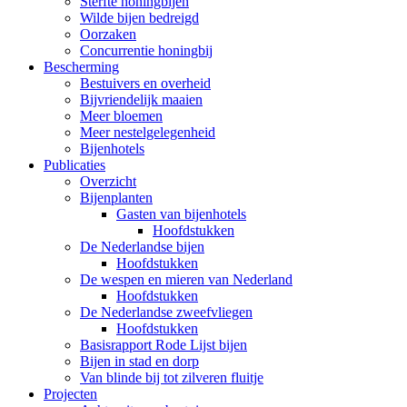
Sterfte honingbijen
Wilde bijen bedreigd
Oorzaken
Concurrentie honingbij
Bescherming
Bestuivers en overheid
Bijvriendelijk maaien
Meer bloemen
Meer nestelgelegenheid
Bijenhotels
Publicaties
Overzicht
Bijenplanten
Gasten van bijenhotels
Hoofdstukken
De Nederlandse bijen
Hoofdstukken
De wespen en mieren van Nederland
Hoofdstukken
De Nederlandse zweefvliegen
Hoofdstukken
Basisrapport Rode Lijst bijen
Bijen in stad en dorp
Van blinde bij tot zilveren fluitje
Projecten