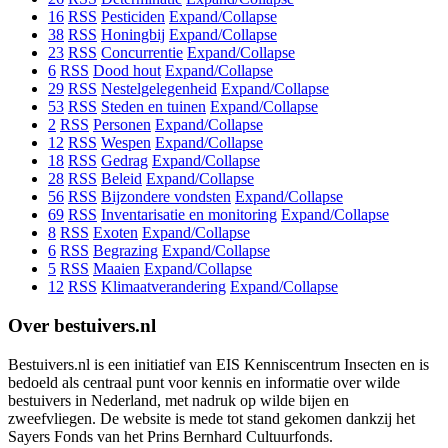
16
RSS
Pesticiden
Expand/Collapse
38
RSS
Honingbij
Expand/Collapse
23
RSS
Concurrentie
Expand/Collapse
6
RSS
Dood hout
Expand/Collapse
29
RSS
Nestelgelegenheid
Expand/Collapse
53
RSS
Steden en tuinen
Expand/Collapse
2
RSS
Personen
Expand/Collapse
12
RSS
Wespen
Expand/Collapse
18
RSS
Gedrag
Expand/Collapse
28
RSS
Beleid
Expand/Collapse
56
RSS
Bijzondere vondsten
Expand/Collapse
69
RSS
Inventarisatie en monitoring
Expand/Collapse
8
RSS
Exoten
Expand/Collapse
6
RSS
Begrazing
Expand/Collapse
5
RSS
Maaien
Expand/Collapse
12
RSS
Klimaatverandering
Expand/Collapse
Over bestuivers.nl
Bestuivers.nl is een initiatief van EIS Kenniscentrum Insecten en is
bedoeld als centraal punt voor kennis en informatie over wilde
bestuivers in Nederland, met nadruk op wilde bijen en
zweefvliegen. De website is mede tot stand gekomen dankzij het
Sayers Fonds van het Prins Bernhard Cultuurfonds.