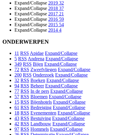
Expand/Collapse
2019
32
Expand/Collapse
2018
37
Expand/Collapse
2017
21
Expand/Collapse
2016
59
Expand/Collapse
2015
54
Expand/Collapse
2014
4
ONDERWERPEN
11
RSS
Apidae
Expand/Collapse
5
RSS
Andrena
Expand/Collapse
349
RSS
Bijen
Expand/Collapse
72
RSS
Zweefvliegen
Expand/Collapse
200
RSS
Onderzoek
Expand/Collapse
32
RSS
Boeken
Expand/Collapse
94
RSS
Beheer
Expand/Collapse
77
RSS
In de pers
Expand/Collapse
57
RSS
Bloemen
Expand/Collapse
15
RSS
Bijenhotels
Expand/Collapse
61
RSS
Bedreiging
Expand/Collapse
18
RSS
Evenementen
Expand/Collapse
43
RSS
Bestuiving
Expand/Collapse
42
RSS
Landbouw
Expand/Collapse
97
RSS
Hommels
Expand/Collapse
26
RSS
Determinatie
Expand/Collapse