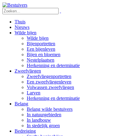
Thuis
Nieuws
Wilde bijen
Wilde bijen
Bijenportretten
Een bijenleven
Bijen en bloemen
Nestelplaatsen
Herkenning en determinatie
Zweefvliegen
Zweefvliegenportretten
Een zweefvliegenleven
Volwassen zweefvliegen
Larven
Herkenning en determinatie
Belang
Belang wilde bestuivers
In natuurgebieden
In landbouw
In stedelijk groen
Bedreiging