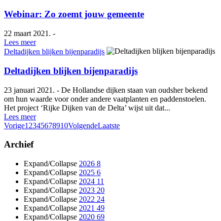
Webinar: Zo zoemt jouw gemeente
22 maart 2021. -
Lees meer
Deltadijken blijken bijenparadijs
Deltadijken blijken bijenparadijs
23 januari 2021. - De Hollandse dijken staan van oudsher bekend
om hun waarde voor onder andere vaatplanten en paddenstoelen.
Het project ‘Rijke Dijken van de Delta’ wijst uit dat...
Lees meer
Vorige
1
2
3
4
5
6
7
8
9
10
Volgende
Laatste
Archief
Expand/Collapse
2026
8
Expand/Collapse
2025
6
Expand/Collapse
2024
11
Expand/Collapse
2023
20
Expand/Collapse
2022
24
Expand/Collapse
2021
49
Expand/Collapse
2020
69