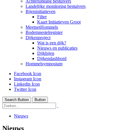
Achteruitgang bestuivers
Landelijke monitoring bestuivers
Bijeninitiatieven
Filter
Kaart Initiatieven Groot
MeetnetHommels
Bodemnestelregister
Dijkenproject
Wat is een dijk?
Nieuws en publicaties
Dijkbijen
Dijkendashbord
Hommelsymposium
Facebook Icon
Instagram Icon
Linkedin Icon
Twitter Icon
Search Button
Button
Nieuws
Nieuws