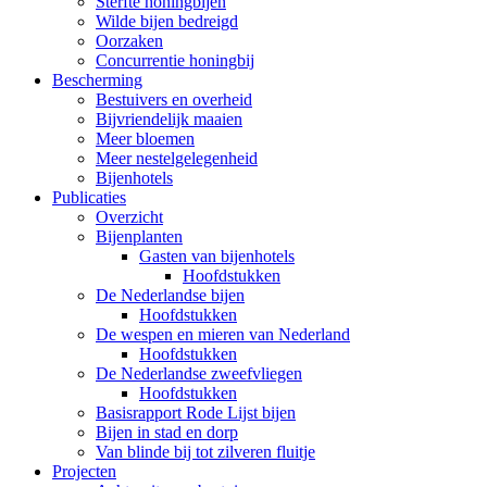
Sterfte honingbijen
Wilde bijen bedreigd
Oorzaken
Concurrentie honingbij
Bescherming
Bestuivers en overheid
Bijvriendelijk maaien
Meer bloemen
Meer nestelgelegenheid
Bijenhotels
Publicaties
Overzicht
Bijenplanten
Gasten van bijenhotels
Hoofdstukken
De Nederlandse bijen
Hoofdstukken
De wespen en mieren van Nederland
Hoofdstukken
De Nederlandse zweefvliegen
Hoofdstukken
Basisrapport Rode Lijst bijen
Bijen in stad en dorp
Van blinde bij tot zilveren fluitje
Projecten