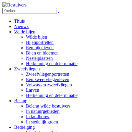
Thuis
Nieuws
Wilde bijen
Wilde bijen
Bijenportretten
Een bijenleven
Bijen en bloemen
Nestelplaatsen
Herkenning en determinatie
Zweefvliegen
Zweefvliegenportretten
Een zweefvliegenleven
Volwassen zweefvliegen
Larven
Herkenning en determinatie
Belang
Belang wilde bestuivers
In natuurgebieden
In landbouw
In stedelijk groen
Bedreiging