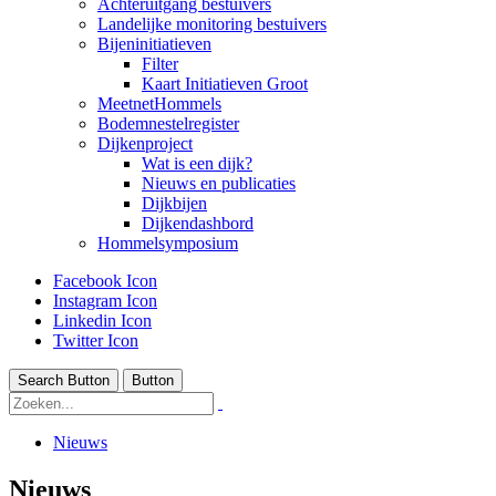
Achteruitgang bestuivers
Landelijke monitoring bestuivers
Bijeninitiatieven
Filter
Kaart Initiatieven Groot
MeetnetHommels
Bodemnestelregister
Dijkenproject
Wat is een dijk?
Nieuws en publicaties
Dijkbijen
Dijkendashbord
Hommelsymposium
Facebook Icon
Instagram Icon
Linkedin Icon
Twitter Icon
Search Button
Button
Nieuws
Nieuws