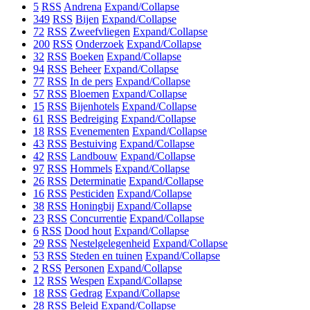
5
RSS
Andrena
Expand/Collapse
349
RSS
Bijen
Expand/Collapse
72
RSS
Zweefvliegen
Expand/Collapse
200
RSS
Onderzoek
Expand/Collapse
32
RSS
Boeken
Expand/Collapse
94
RSS
Beheer
Expand/Collapse
77
RSS
In de pers
Expand/Collapse
57
RSS
Bloemen
Expand/Collapse
15
RSS
Bijenhotels
Expand/Collapse
61
RSS
Bedreiging
Expand/Collapse
18
RSS
Evenementen
Expand/Collapse
43
RSS
Bestuiving
Expand/Collapse
42
RSS
Landbouw
Expand/Collapse
97
RSS
Hommels
Expand/Collapse
26
RSS
Determinatie
Expand/Collapse
16
RSS
Pesticiden
Expand/Collapse
38
RSS
Honingbij
Expand/Collapse
23
RSS
Concurrentie
Expand/Collapse
6
RSS
Dood hout
Expand/Collapse
29
RSS
Nestelgelegenheid
Expand/Collapse
53
RSS
Steden en tuinen
Expand/Collapse
2
RSS
Personen
Expand/Collapse
12
RSS
Wespen
Expand/Collapse
18
RSS
Gedrag
Expand/Collapse
28
RSS
Beleid
Expand/Collapse