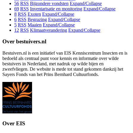
56
RSS
Bijzondere vondsten
Expand/Collapse
69
RSS
Inventarisatie en monitoring
Expand/Collapse
8
RSS
Exoten
Expand/Collapse
6
RSS
Begrazing
Expand/Collapse
5
RSS
Maaien
Expand/Collapse
12
RSS
Klimaatverandering
Expand/Collapse
Over bestuivers.nl
Bestuivers.nl is een initiatief van EIS Kenniscentrum Insecten en is
bedoeld als centraal punt voor kennis en informatie over wilde
bestuivers in Nederland, met nadruk op wilde bijen en
zweefvliegen. De website is mede tot stand gekomen dankzij het
Sayers Fonds van het Prins Bernhard Cultuurfonds.
Over EIS