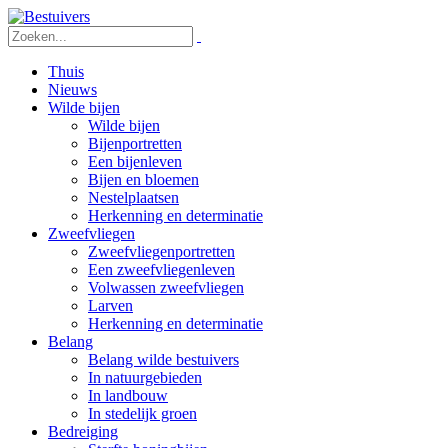
Thuis
Nieuws
Wilde bijen
Wilde bijen
Bijenportretten
Een bijenleven
Bijen en bloemen
Nestelplaatsen
Herkenning en determinatie
Zweefvliegen
Zweefvliegenportretten
Een zweefvliegenleven
Volwassen zweefvliegen
Larven
Herkenning en determinatie
Belang
Belang wilde bestuivers
In natuurgebieden
In landbouw
In stedelijk groen
Bedreiging