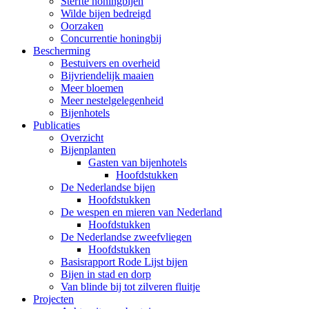
Sterfte honingbijen
Wilde bijen bedreigd
Oorzaken
Concurrentie honingbij
Bescherming
Bestuivers en overheid
Bijvriendelijk maaien
Meer bloemen
Meer nestelgelegenheid
Bijenhotels
Publicaties
Overzicht
Bijenplanten
Gasten van bijenhotels
Hoofdstukken
De Nederlandse bijen
Hoofdstukken
De wespen en mieren van Nederland
Hoofdstukken
De Nederlandse zweefvliegen
Hoofdstukken
Basisrapport Rode Lijst bijen
Bijen in stad en dorp
Van blinde bij tot zilveren fluitje
Projecten