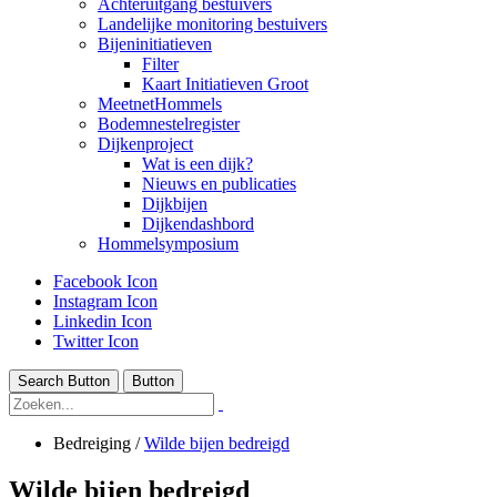
Achteruitgang bestuivers
Landelijke monitoring bestuivers
Bijeninitiatieven
Filter
Kaart Initiatieven Groot
MeetnetHommels
Bodemnestelregister
Dijkenproject
Wat is een dijk?
Nieuws en publicaties
Dijkbijen
Dijkendashbord
Hommelsymposium
Facebook Icon
Instagram Icon
Linkedin Icon
Twitter Icon
Search Button
Button
Bedreiging
/
Wilde bijen bedreigd
Wilde bijen bedreigd